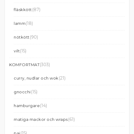
(87)
fläskkött
(18)
lamm
(90)
nötkött
(15)
vilt
(303)
KOMFORTMAT
(21)
curry, nudlar och wok
(15)
gnocchi
(14)
hamburgare
(61)
matiga mackor och wraps
(15)
paj