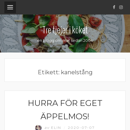
.
Tre tjejer i köket
en blogg om mat sedan 2004
Etikett:
kanelstång
HURRA FÖR EGET
SYLT OCH SAFT
ÄPPELMOS!
av
ELIN
2020-07-07
/