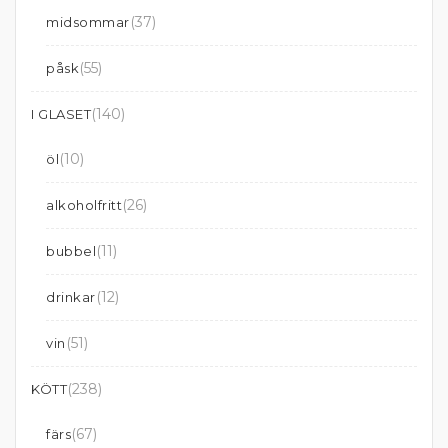
(37)
midsommar
(55)
påsk
(140)
I GLASET
(10)
öl
(26)
alkoholfritt
(11)
bubbel
(12)
drinkar
(51)
vin
(238)
KÖTT
(67)
färs