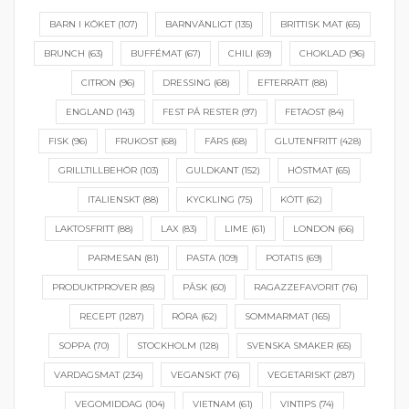
BARN I KÖKET
(107)
BARNVÄNLIGT
(135)
BRITTISK MAT
(65)
BRUNCH
(63)
BUFFÉMAT
(67)
CHILI
(69)
CHOKLAD
(96)
CITRON
(96)
DRESSING
(68)
EFTERRÄTT
(88)
ENGLAND
(143)
FEST PÅ RESTER
(97)
FETAOST
(84)
FISK
(96)
FRUKOST
(68)
FÄRS
(68)
GLUTENFRITT
(428)
GRILLTILLBEHÖR
(103)
GULDKANT
(152)
HÖSTMAT
(65)
ITALIENSKT
(88)
KYCKLING
(75)
KÖTT
(62)
LAKTOSFRITT
(88)
LAX
(83)
LIME
(61)
LONDON
(66)
PARMESAN
(81)
PASTA
(109)
POTATIS
(69)
PRODUKTPROVER
(85)
PÅSK
(60)
RAGAZZEFAVORIT
(76)
RECEPT
(1287)
RÖRA
(62)
SOMMARMAT
(165)
SOPPA
(70)
STOCKHOLM
(128)
SVENSKA SMAKER
(65)
VARDAGSMAT
(234)
VEGANSKT
(76)
VEGETARISKT
(287)
VEGOMIDDAG
(104)
VIETNAM
(61)
VINTIPS
(74)