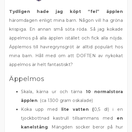
Tydligen hade jag köpt “fel” äpplen
häromdagen enligt mina barn. Någon vill ha gröna
krispiga. En annan små söta röda. Så jag kokade
äppelmos på alla äpplen istället och fick alla nöjda.
Äpplemos till havregrynsgröt är alltid populärt hos
mina barn. Håll med om att DOFTEN av nykokat
äppelmos är helt fantastiskt?
Äppelmos
Skala, kärna ur och tärna
10 normalstora
äpplen
. (ca 1300 gram oskalade)
Koka upp med
lite vatten (
0,5 dl) i en
tjockbottnad kastrull tillsammans med
en
kanelstång
. Mängden socker beror på hur