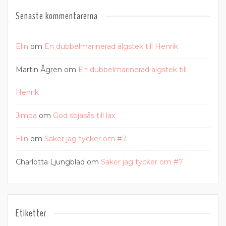
Senaste kommentarerna
Elin
om
En dubbelmarinerad älgstek till Henrik
Martin Ågren
om
En dubbelmarinerad älgstek till
Henrik
Jimpa
om
God sojasås till lax
Elin
om
Saker jag tycker om #7
Charlotta Ljungblad
om
Saker jag tycker om #7
Etiketter