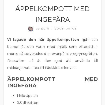
ÄPPELKOMPOTT MED
FRUKT OCH BÄR
INGEFÄRA
av
ELIN
2008-09-08
/
Vi lagade den här äppelkompotten igår
och
barnen åt den varm med mjölk som efterrätt. I
morse så serverades den ovanpå havregrynsgröten.
Dessutom så är den god att använda till
middagsmat – tex till fläskkött eller vilt!
ÄPPELKOMPOTT MED
INGEFÄRA
1 kilo äpplen
0,5 dl vatten