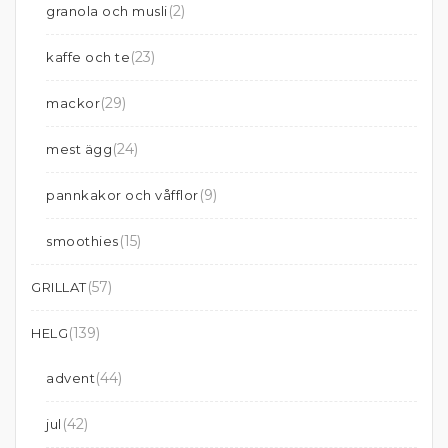
(2)
granola och musli
(23)
kaffe och te
(29)
mackor
(24)
mest ägg
(9)
pannkakor och våfflor
(15)
smoothies
(57)
GRILLAT
(139)
HELG
(44)
advent
(42)
jul