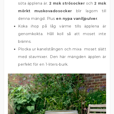
söta äpplena är.
2 msk strösocker
och
2 msk
mörkt muskovadosocker
blir lagom till
denna mängd. Plus
en nypa vaniljpulver
.
Koka ihop på låg värme tills äpplena är
genomkokta. Håll koll så att moset inte
bränns.
Plocka ur kanelstången och mixa moset slätt
med stavmixer. Den här mängden äpplen är
perfekt för en 1-liters-burk.