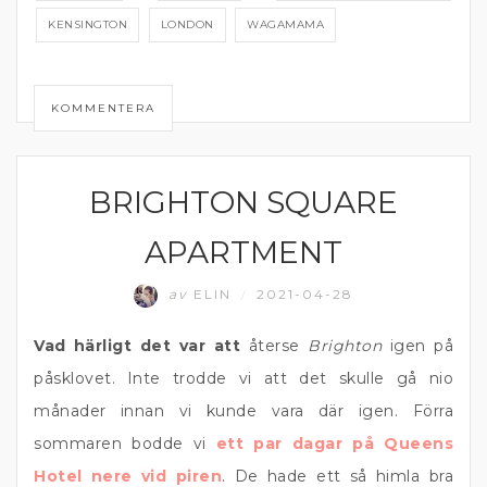
KENSINGTON
LONDON
WAGAMAMA
KOMMENTERA
BRIGHTON SQUARE
EAST SUSSEX
APARTMENT
av
ELIN
2021-04-28
/
Vad härligt det var att
återse
Brighton
igen på
påsklovet. Inte trodde vi att det skulle gå nio
månader innan vi kunde vara där igen. Förra
sommaren bodde vi
ett par dagar på Queens
Hotel nere vid piren
. De hade ett så himla bra