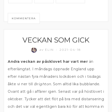
KOMMENTERA
VECKAN SOM GICK
MATPRAT
av
ELIN
2021-04-18
/
Andra veckan av påsklovet har vart mer
än
efterlängtat. I måndags öppnade England upp
efter nästan fyra månaders lockdoen och i tisdags
åkte vi ner till
Brighton.
Som alltid lika bubblande.
Ovant att gå i affärer igen. Senast var på höstlovet i
oktober. Tycker att det flöt på bra med distansering
och det var väl egentligen bara kö för att komma in