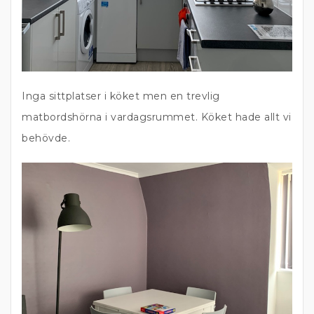
Inga sittplatser i köket men en trevlig
matbordshörna i vardagsrummet. Köket hade allt vi
behövde.