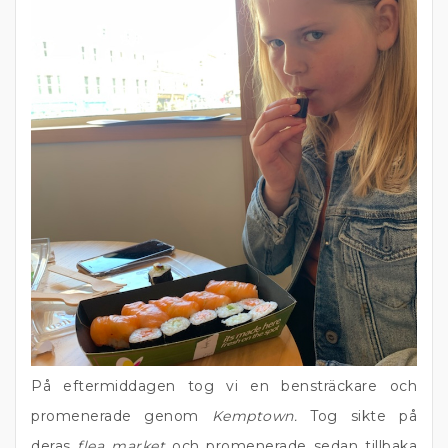
På eftermiddagen tog vi en bensträckare och
promenerade genom
Kemptown.
Tog sikte på
deras
flea market
och promenerade sedan tillbaka