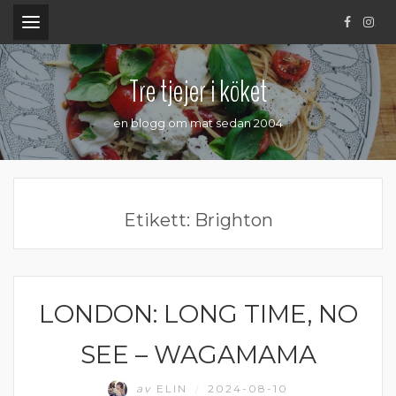
.
Tre tjejer i köket
en blogg om mat sedan 2004
Etikett:
Brighton
LONDON: LONG TIME, NO
RESOR
SEE – WAGAMAMA
av
ELIN
2024-08-10
/