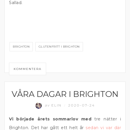
Sallad.
BRIGHTON
GLUTENFRITT I BRIGHTON
KOMMENTERA
VÅRA DAGAR I BRIGHTON
EAST SUSSEX
av
ELIN
2020-07-24
/
Vi började årets sommarlov med
tre nätter i
Brighton. Det har gått ett helt år
sedan vi var där