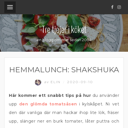
.
Tre tjejer i köket
en blogg om mat sedan 2004
HEMMALUNCH: SHAKSHUKA
av
ELIN
2020-09-10
/
Här kommer ett snabbt tips på hur
du använder
upp
den glömda tomatsåsen
i kylskåpet. Ni vet
den där vanliga där man hackar ihop lite lök, fräser
upp, slänger ner en burk tomater, låter puttra och