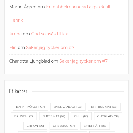
Martin Ågren
om
En dubbelmarinerad älgstek till
Henrik
Jimpa
om
God sojasås till lax
Elin
om
Saker jag tycker om #7
Charlotta Ljungblad
om
Saker jag tycker om #7
Etiketter
BARN I KÖKET
(107)
BARNVÄNLIGT
(135)
BRITTISK MAT
(65)
BRUNCH
(63)
BUFFÉMAT
(67)
CHILI
(69)
CHOKLAD
(96)
CITRON
(95)
DRESSING
(67)
EFTERRÄTT
(88)