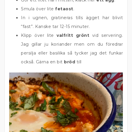
Gör ett litet hål i mitten, kläck ner
ett ägg
.
Smula över lite
fetaost
.
In i ugnen, gratineras tills ägget har blivit
“fast”. Kanske tar 12-15 minuter.
Klipp över lite
valfritt grönt
vid servering.
Jag gillar ju koriander men om du föredrar
persilja eller basilika så tycker jag det funkar
också. Gärna en bit
bröd
till