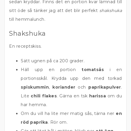
sedan kryddar. Finns det en portion kvar lämnad till
sitt öde så tänker jag att det blir perfekt
shakshuka
till hemmalunch.
Shakshuka
En receptskiss.
Sätt ugnen på ca 200 grader.
Häll upp en portion
tomatsås
i en
portionsskål. Krydda upp den med torkad
spiskummin
,
koriander
och
paprikapulver
.
Lite
chili flakes
. Gärna en tsk
harissa
om du
har hemma.
Om du vill ha lite mer matig sås, tärna ner
en
röd paprika
. Rör om.