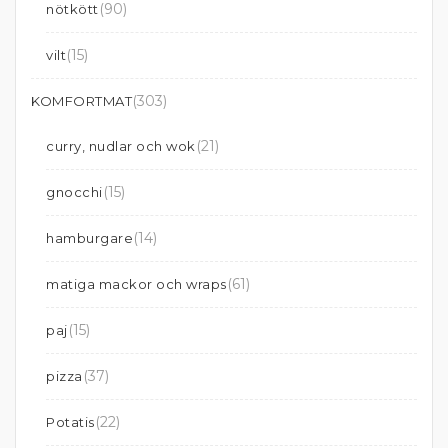
(90)
nötkött
(15)
vilt
(303)
KOMFORTMAT
(21)
curry, nudlar och wok
(15)
gnocchi
(14)
hamburgare
(61)
matiga mackor och wraps
(15)
paj
(37)
pizza
(22)
Potatis