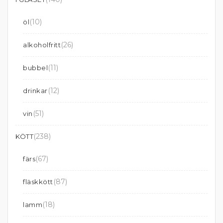
(10)
öl
(26)
alkoholfritt
(11)
bubbel
(12)
drinkar
(51)
vin
(238)
KÖTT
(67)
färs
(87)
fläskkött
(18)
lamm