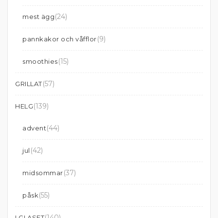
(24)
mest ägg
(9)
pannkakor och våfflor
(15)
smoothies
(57)
GRILLAT
(139)
HELG
(44)
advent
(42)
jul
(37)
midsommar
(55)
påsk
(140)
I GLASET