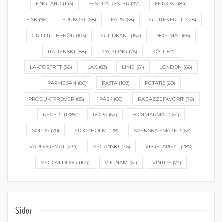
ENGLAND
(143)
FEST PÅ RESTER
(97)
FETAOST
(84)
FISK
(96)
FRUKOST
(68)
FÄRS
(68)
GLUTENFRITT
(428)
GRILLTILLBEHÖR
(103)
GULDKANT
(152)
HÖSTMAT
(65)
ITALIENSKT
(88)
KYCKLING
(75)
KÖTT
(62)
LAKTOSFRITT
(88)
LAX
(83)
LIME
(61)
LONDON
(66)
PARMESAN
(80)
PASTA
(109)
POTATIS
(69)
PRODUKTPROVER
(85)
PÅSK
(60)
RAGAZZEFAVORIT
(76)
RECEPT
(1286)
RÖRA
(62)
SOMMARMAT
(164)
SOPPA
(70)
STOCKHOLM
(128)
SVENSKA SMAKER
(65)
VARDAGSMAT
(234)
VEGANSKT
(76)
VEGETARISKT
(287)
VEGOMIDDAG
(104)
VIETNAM
(61)
VINTIPS
(74)
Sidor