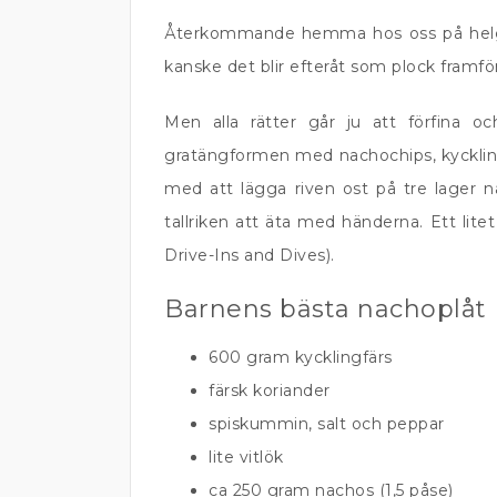
Återkommande hemma hos oss på helger
kanske det blir efteråt som plock framför 
Men alla rätter går ju att förfina oc
gratängformen med nachochips, kyckling
med att lägga riven ost på tre lager na
tallriken att äta med händerna. Ett lit
Drive-Ins and Dives).
Barnens bästa nachoplåt
600 gram kycklingfärs
färsk koriander
spiskummin, salt och peppar
lite vitlök
ca 250 gram nachos (1,5 påse)