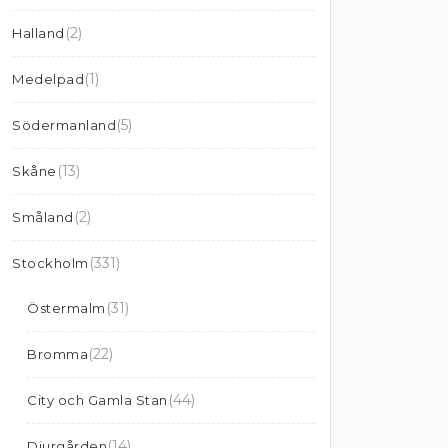
(2)
Halland
(1)
Medelpad
(5)
Södermanland
(13)
Skåne
(2)
Småland
(331)
Stockholm
(31)
Östermalm
(22)
Bromma
(44)
City och Gamla Stan
(14)
Djurgården