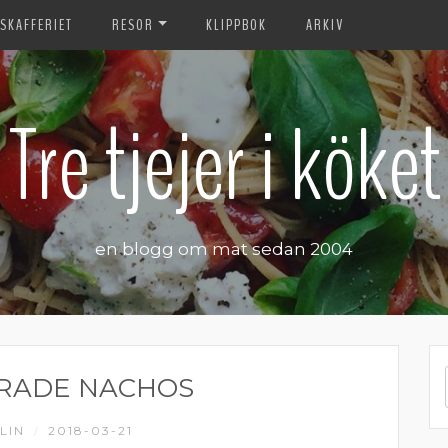
SKAFFERIET
RESOR
KLIPPBOK
ARKIV
Tre tjejer i köket
en blogg om mat sedan 2004
RADE NACHOS
LIN
2018-03-21
/