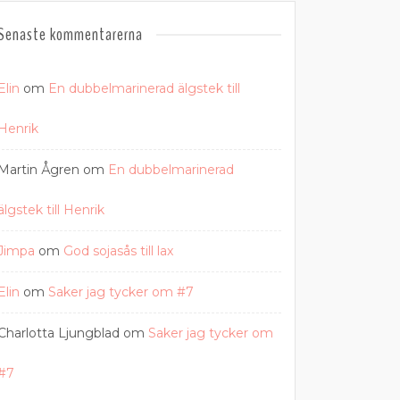
Senaste kommentarerna
Elin
om
En dubbelmarinerad älgstek till
Henrik
Martin Ågren
om
En dubbelmarinerad
älgstek till Henrik
Jimpa
om
God sojasås till lax
Elin
om
Saker jag tycker om #7
Charlotta Ljungblad
om
Saker jag tycker om
#7