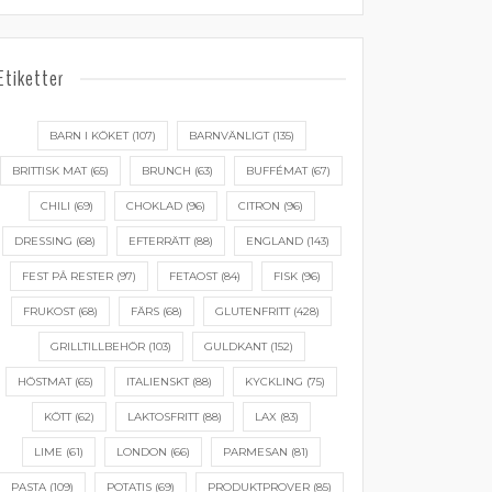
Etiketter
BARN I KÖKET
(107)
BARNVÄNLIGT
(135)
BRITTISK MAT
(65)
BRUNCH
(63)
BUFFÉMAT
(67)
CHILI
(69)
CHOKLAD
(96)
CITRON
(96)
DRESSING
(68)
EFTERRÄTT
(88)
ENGLAND
(143)
FEST PÅ RESTER
(97)
FETAOST
(84)
FISK
(96)
FRUKOST
(68)
FÄRS
(68)
GLUTENFRITT
(428)
GRILLTILLBEHÖR
(103)
GULDKANT
(152)
HÖSTMAT
(65)
ITALIENSKT
(88)
KYCKLING
(75)
KÖTT
(62)
LAKTOSFRITT
(88)
LAX
(83)
LIME
(61)
LONDON
(66)
PARMESAN
(81)
PASTA
(109)
POTATIS
(69)
PRODUKTPROVER
(85)