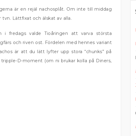
na är en rejäl nachosplåt. Om inte till middag
tvn. Lättfixat och älskat av alla.
h i fredags valde Tioåringen att varva största
färs och riven ost. Fördelen med hennes variant
chos är att du lätt lyfter upp stora “chunks” på
et tripple-D-moment (om ni brukar kolla på Diners,