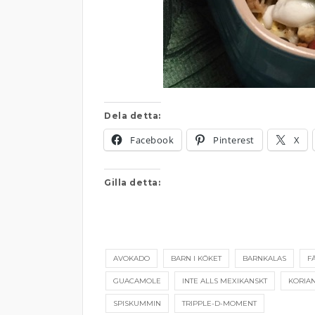
Dela detta:
Facebook
Pinterest
X
Gilla detta:
AVOKADO
BARN I KÖKET
BARNKALAS
F
GUACAMOLE
INTE ALLS MEXIKANSKT
KORIA
SPISKUMMIN
TRIPPLE-D-MOMENT