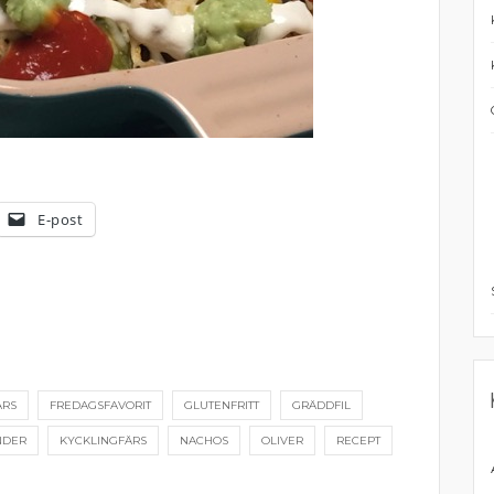
E-post
ÄRS
FREDAGSFAVORIT
GLUTENFRITT
GRÄDDFIL
NDER
KYCKLINGFÄRS
NACHOS
OLIVER
RECEPT