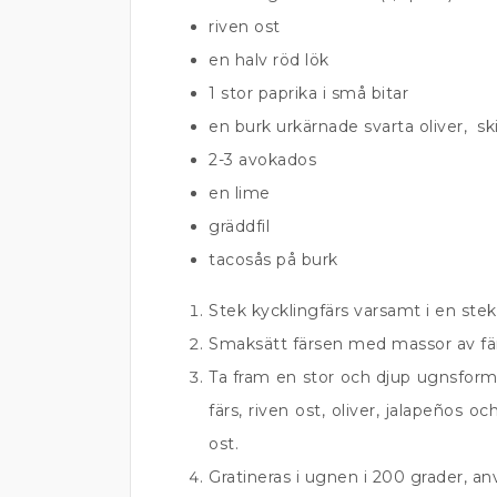
riven ost
en halv röd lök
1 stor paprika i små bitar
en burk urkärnade svarta oliver, s
2-3 avokados
en lime
gräddfil
tacosås på burk
Stek kycklingfärs varsamt i en stek
Smaksätt färsen med massor av fär
Ta fram en stor och djup ugnsfor
färs, riven ost, oliver, jalapeños o
ost.
Gratineras i ugnen i 200 grader, an