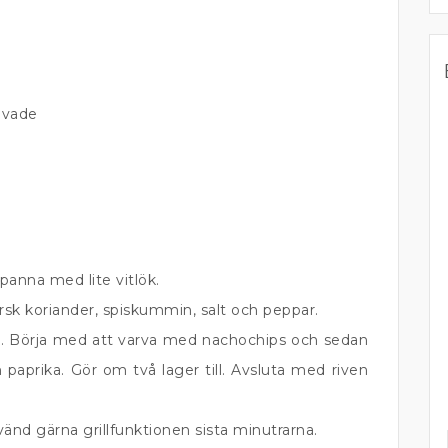
kivade
panna med lite vitlök.
sk koriander, spiskummin, salt och peppar.
m. Börja med att varva med nachochips och sedan
ch paprika. Gör om två lager till. Avsluta med riven
vänd gärna grillfunktionen sista minutrarna.