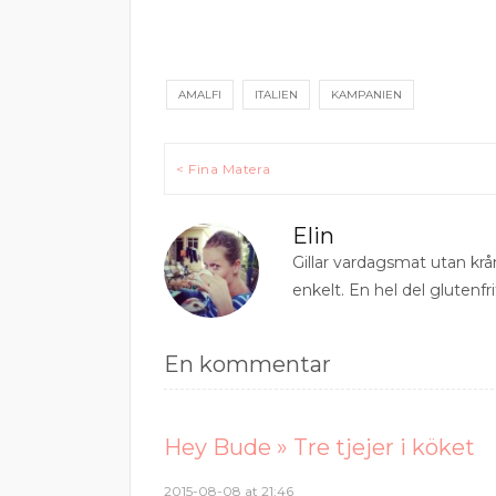
AMALFI
ITALIEN
KAMPANIEN
Inläggsnavigering
< Fina Matera
Elin
Gillar vardagsmat utan krå
enkelt. En hel del glutenfri
En kommentar
Hey Bude » Tre tjejer i köket
2015-08-08 at 21:46