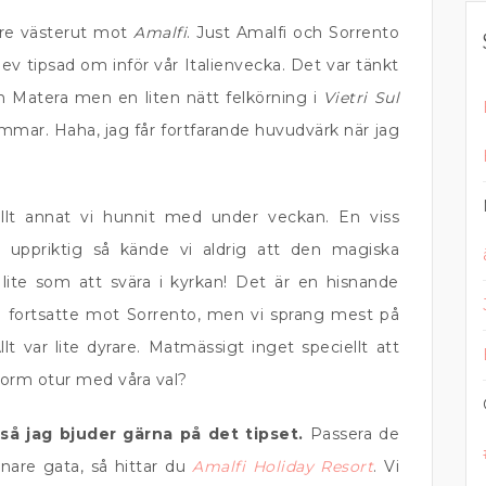
are västerut mot
Amalfi
. Just Amalfi och Sorrento
ev tipsad om inför vår Italienvecka. Det var tänkt
ån Matera men en liten nätt felkörning i
Vietri Sul
immar. Haha, jag får fortfarande huvudvärk när jag
allt annat vi hunnit med under veckan. En viss
t uppriktig så kände vi aldrig att den magiska
u lite som att svära i kyrkan! Det är en hisnande
vi fortsatte mot Sorrento, men vi sprang mest på
llt var lite dyrare. Matmässigt inget speciellt att
orm otur med våra val?
så jag bjuder gärna på det tipset.
Passera de
gnare gata, så hittar du
Amalfi Holiday Resort
. Vi