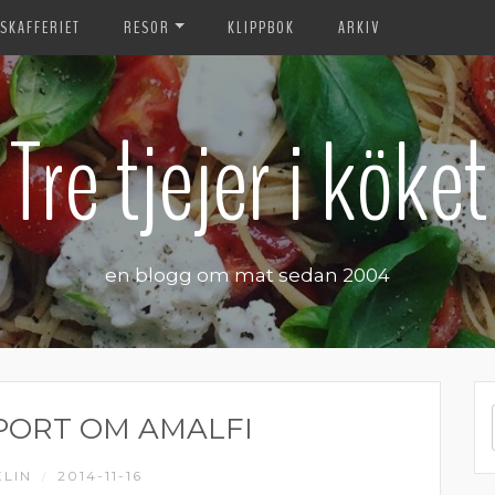
SKAFFERIET
RESOR
KLIPPBOK
ARKIV
Tre tjejer i köket
en blogg om mat sedan 2004
ORT OM AMALFI
ELIN
2014-11-16
/