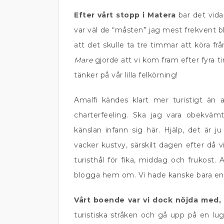
Efter vårt stopp i Matera
bar det vid
var väl de “måsten” jag mest frekvent bl
att det skulle ta tre timmar att köra fr
Mare
gjorde att vi kom fram efter fyra t
tänker på vår lilla felkörning!
Amalfi kändes klart mer turistigt än 
charterfeeling. Ska jag vara obekväm
känslan infann sig här. Hjälp, det är j
vacker kustvy, särskilt dagen efter då 
turisthål för fika, middag och frukost. A
blogga hem om. Vi hade kanske bara en
Vårt boende var vi dock nöjda med, 
turistiska stråken och gå upp på en lu