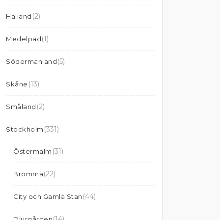
(2)
Halland
(1)
Medelpad
(5)
Södermanland
(13)
Skåne
(2)
Småland
(331)
Stockholm
(31)
Östermalm
(22)
Bromma
(44)
City och Gamla Stan
(14)
Djurgården