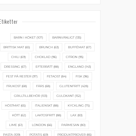
Etiketter
BARN I KÖKET
(107)
BARNVÄNLIGT
(135)
BRITTISK MAT
(65)
BRUNCH
(63)
BUFFÉMAT
(67)
CHILI
(69)
CHOKLAD
(96)
CITRON
(95)
DRESSING
(67)
EFTERRÄTT
(88)
ENGLAND
(143)
FEST PÅ RESTER
(97)
FETAOST
(84)
FISK
(96)
FRUKOST
(68)
FÄRS
(68)
GLUTENFRITT
(428)
GRILLTILLBEHÖR
(103)
GULDKANT
(152)
HÖSTMAT
(65)
ITALIENSKT
(88)
KYCKLING
(75)
KÖTT
(62)
LAKTOSFRITT
(88)
LAX
(83)
LIME
(61)
LONDON
(66)
PARMESAN
(80)
PASTA
(109)
POTATIS
(69)
PRODUKTPROVER
(85)