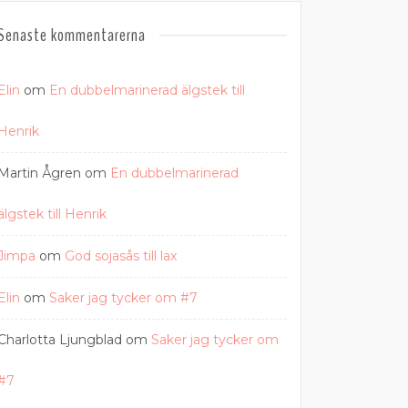
Senaste kommentarerna
Elin
om
En dubbelmarinerad älgstek till
Henrik
Martin Ågren
om
En dubbelmarinerad
älgstek till Henrik
Jimpa
om
God sojasås till lax
Elin
om
Saker jag tycker om #7
Charlotta Ljungblad
om
Saker jag tycker om
#7