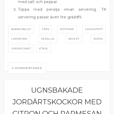
med salt och peppar.
Toppa med persilja innan servering. Till
servering passar även lite gräddfil.
BARNVÄNLIGT
FÄRS
KÖTTFÄRS
LAKTOSFRITT
LAMMFÄRS
PERSILJA
RECEPT
SOPPA
VARDAGSMAT
VITKÅL
4 KOMMENTARER
UGNSBAKADE
GRÖNA TILLBEHÖR
JORDÄRTSKOCKOR MED
CITRON OCH PARMESAN