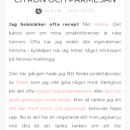
av
ELIN
2014-04-07
/
Jag bokmärker ofta recept
från
Hanna
. Det
känns som om mina smakreferenser är nära
hennes. Ofta har jag redan alla ingredienser
hemma i kylskåpet när jag hittat något intressant
på hennes matblogg.
Den här gången hade jag fått färska jordärtskockor
av
Steph
som jag ville göra något med. Vanligtvis
blir det ofta
soppa med jordärtskockor
eller
den här
goda gratängen med timjan
. Men så tänkte jag att
det där med citron och parmesan
behövde följas
upp. Nu är det här en vegetarisk rätt men jag kan ju
inte låta bli att tänka tanken om att lite