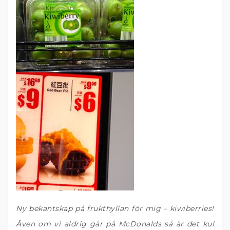
Ny bekantskap på frukthyllan för mig – kiwiberries!
Även om vi aldrig går på McDonalds så är det kul