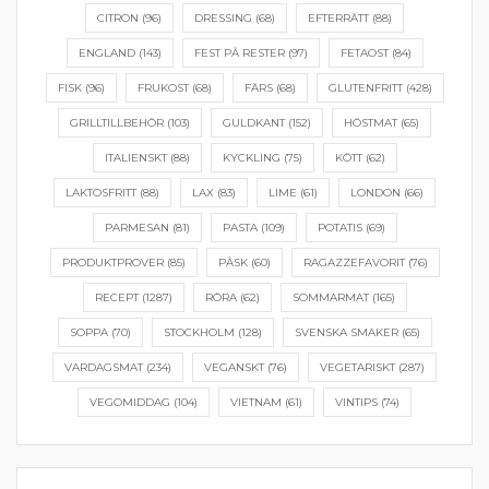
CITRON
(96)
DRESSING
(68)
EFTERRÄTT
(88)
ENGLAND
(143)
FEST PÅ RESTER
(97)
FETAOST
(84)
FISK
(96)
FRUKOST
(68)
FÄRS
(68)
GLUTENFRITT
(428)
GRILLTILLBEHÖR
(103)
GULDKANT
(152)
HÖSTMAT
(65)
ITALIENSKT
(88)
KYCKLING
(75)
KÖTT
(62)
LAKTOSFRITT
(88)
LAX
(83)
LIME
(61)
LONDON
(66)
PARMESAN
(81)
PASTA
(109)
POTATIS
(69)
PRODUKTPROVER
(85)
PÅSK
(60)
RAGAZZEFAVORIT
(76)
RECEPT
(1287)
RÖRA
(62)
SOMMARMAT
(165)
SOPPA
(70)
STOCKHOLM
(128)
SVENSKA SMAKER
(65)
VARDAGSMAT
(234)
VEGANSKT
(76)
VEGETARISKT
(287)
VEGOMIDDAG
(104)
VIETNAM
(61)
VINTIPS
(74)