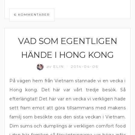
6 KOMMENTARER
VAD SOM EGENTLIGEN
HONG KONG
HÄNDE I HONG KONG
av
ELIN
2014-04-06
/
På vägen hem från Vietnam stannade vi en vecka i
Hong kong. Det här var vårt tredje besök. Så
efterlängtat! Det här var en vecka vi verkligen hade
sett fram emot att göra tillsammans med makens
familj som besökte oss den sista veckan i Vietnam.
Dim sums och dumplings är verkligen comfort food
i den här familjen så förväntningarna var höga inför