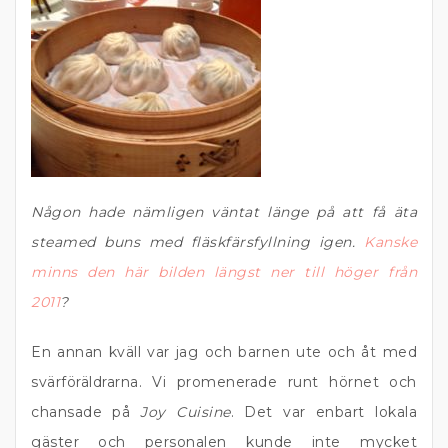
Någon hade nämligen väntat länge på att få äta
steamed buns med fläskfärsfyllning igen.
Kanske
minns den här bilden längst ner till höger från
2011
?
En annan kväll var jag och barnen ute och åt med
svärföräldrarna. Vi promenerade runt hörnet och
chansade på
Joy Cuisine
. Det var enbart lokala
gäster och personalen kunde inte mycket