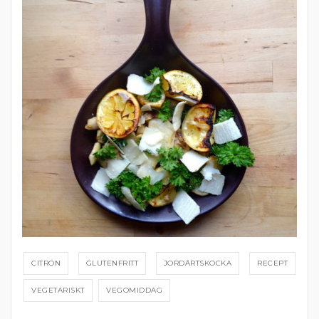
CITRON
GLUTENFRITT
JORDÄRTSKOCKA
RECEPT
VEGETARISKT
VEGOMIDDAG