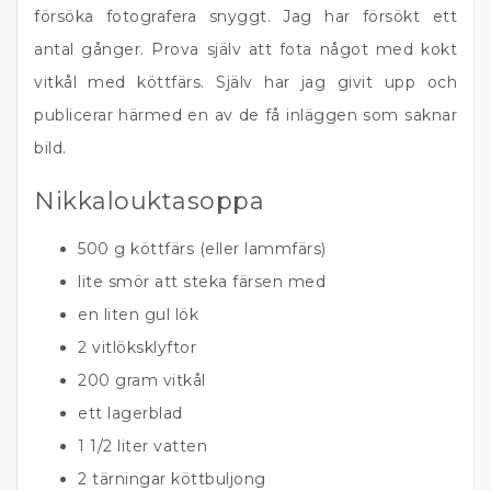
försöka fotografera snyggt. Jag har försökt ett
antal gånger. Prova själv att fota något med kokt
vitkål med köttfärs. Själv har jag givit upp och
publicerar härmed en av de få inläggen som saknar
bild.
Nikkalouktasoppa
500 g köttfärs (eller lammfärs)
lite smör att steka färsen med
en liten gul lök
2 vitlöksklyftor
200 gram vitkål
ett lagerblad
1 1/2 liter vatten
2 tärningar köttbuljong