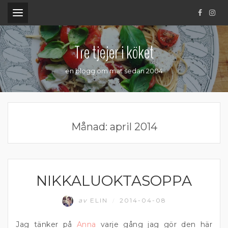
.
Tre tjejer i köket
en blogg om mat sedan 2004
Månad:
april 2014
NIKKALUOKTASOPPA
FÄRS
av
ELIN
2014-04-08
/
Jag tänker på
Anna
varje gång jag gör den här