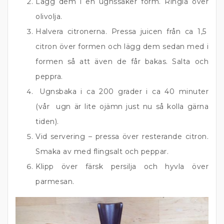
Lägg dem i en ugnssäker form. Ringla över
olivolja.
Halvera citronerna. Pressa juicen från ca 1,5
citron över formen och lägg dem sedan med i
formen så att även de får bakas. Salta och
peppra.
Ugnsbaka i ca 200 grader i ca 40 minuter
(vår ugn är lite ojämn just nu så kolla gärna
tiden).
Vid servering – pressa över resterande citron.
Smaka av med flingsalt och peppar.
Klipp över färsk persilja och hyvla över
parmesan.