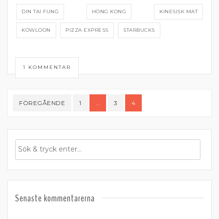
DIN TAI FUNG
HONG KONG
KINESISK MAT
KOWLOON
PIZZA EXPRESS
STARBUCKS
1 KOMMENTAR
Sidnumrering
FÖREGÅENDE
1
…
3
4
för
inlägg
Senaste kommentarerna