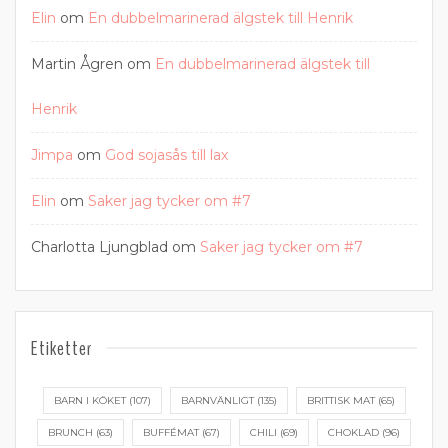
Elin
om
En dubbelmarinerad älgstek till Henrik
Martin Ågren
om
En dubbelmarinerad älgstek till
Henrik
Jimpa
om
God sojasås till lax
Elin
om
Saker jag tycker om #7
Charlotta Ljungblad
om
Saker jag tycker om #7
Etiketter
BARN I KÖKET
(107)
BARNVÄNLIGT
(135)
BRITTISK MAT
(65)
BRUNCH
(63)
BUFFÉMAT
(67)
CHILI
(69)
CHOKLAD
(96)