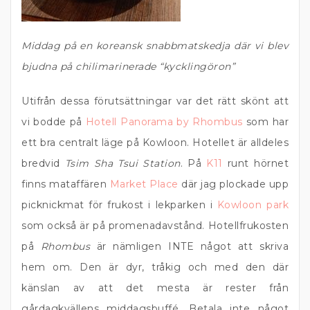
Middag på en koreansk snabbmatskedja där vi blev
bjudna på chilimarinerade “kycklingöron”
Utifrån dessa förutsättningar var det rätt skönt att
vi bodde på
Hotell Panorama by Rhombus
som har
ett bra centralt läge på Kowloon. Hotellet är alldeles
bredvid
Tsim Sha Tsui Station
. På
K11
runt hörnet
finns mataffären
Market Place
där jag plockade upp
picknickmat för frukost i lekparken i
Kowloon park
som också är på promenadavstånd. Hotellfrukosten
på
Rhombus
är nämligen INTE något att skriva
hem om. Den är dyr, tråkig och med den där
känslan av att det mesta är rester från
gårdagkvällens middagsbuffé. Betala inte något