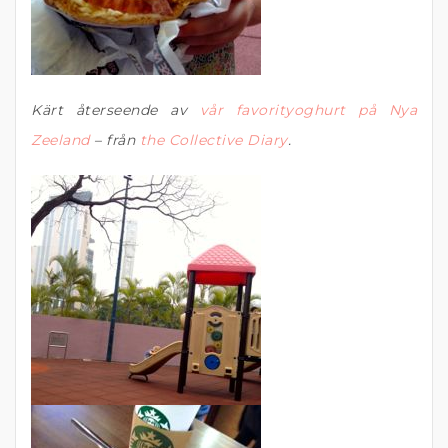
Kärt återseende av
vår favorityoghurt på Nya
Zeeland
– från
the Collective Diary
.