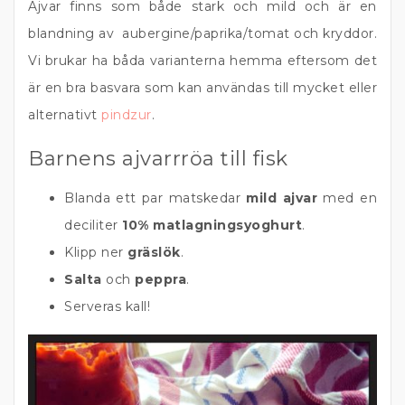
Ajvar finns som både stark och mild och är en
blandning av aubergine/paprika/tomat och kryddor.
Vi brukar ha båda varianterna hemma eftersom det
är en bra basvara som kan användas till mycket eller
alternativt
pindzur
.
Barnens ajvarrröa till fisk
Blanda ett par matskedar
mild ajvar
med en
deciliter
10% matlagningsyoghurt
.
Klipp ner
gräslök
.
Salta
och
peppra
.
Serveras kall!