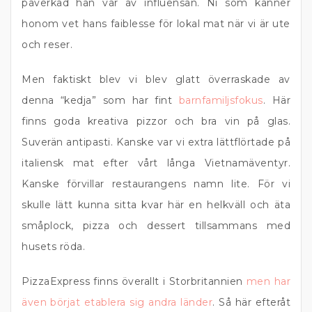
påverkad han var av influensan. Ni som känner
honom vet hans faiblesse för lokal mat när vi är ute
och reser.
Men faktiskt blev vi blev glatt överraskade av
denna “kedja” som har fint
barnfamiljsfokus
. Här
finns goda kreativa pizzor och bra vin på glas.
Suverän antipasti. Kanske var vi extra lättflörtade på
italiensk mat efter vårt långa Vietnamäventyr.
Kanske förvillar restaurangens namn lite. För vi
skulle lätt kunna sitta kvar här en helkväll och äta
småplock, pizza och dessert tillsammans med
husets röda.
PizzaExpress finns överallt i Storbritannien
men har
även börjat etablera sig andra länder
. Så här efteråt