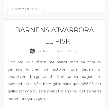
3 KOMMENTARER
BARNENS AJVARRÖRA
SÅS
TILL FISK
av
ELIN
2014-04-07
/
Den här kalla såsen har hängt med på flera av
barnens luncher på sistone. Ena dagen till
överbliven bulgursallad. Den andra dagen till
panerad kolja. Våra barn gillar nämligen sås! Så det
gäller att improvisera snabbt ibland när det serveras
rester från gårdagen.