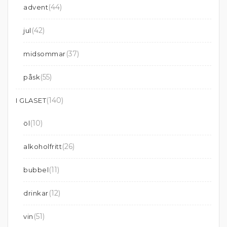
(44)
advent
(42)
jul
(37)
midsommar
(55)
påsk
(140)
I GLASET
(10)
öl
(26)
alkoholfritt
(11)
bubbel
(12)
drinkar
(51)
vin