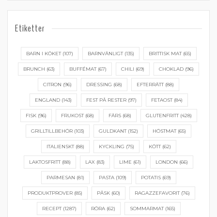
Etiketter
BARN I KÖKET
(107)
BARNVÄNLIGT
(135)
BRITTISK MAT
(65)
BRUNCH
(63)
BUFFÉMAT
(67)
CHILI
(69)
CHOKLAD
(96)
CITRON
(96)
DRESSING
(68)
EFTERRÄTT
(88)
ENGLAND
(143)
FEST PÅ RESTER
(97)
FETAOST
(84)
FISK
(96)
FRUKOST
(68)
FÄRS
(68)
GLUTENFRITT
(428)
GRILLTILLBEHÖR
(103)
GULDKANT
(152)
HÖSTMAT
(65)
ITALIENSKT
(88)
KYCKLING
(75)
KÖTT
(62)
LAKTOSFRITT
(88)
LAX
(83)
LIME
(61)
LONDON
(66)
PARMESAN
(81)
PASTA
(109)
POTATIS
(69)
PRODUKTPROVER
(85)
PÅSK
(60)
RAGAZZEFAVORIT
(76)
RECEPT
(1287)
RÖRA
(62)
SOMMARMAT
(165)