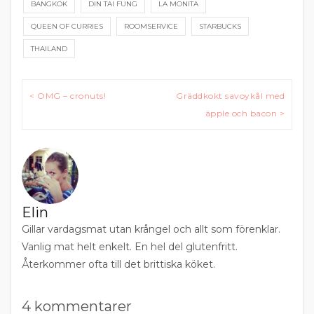
BANGKOK
DIN TAI FUNG
LA MONITA
QUEEN OF CURRIES
ROOMSERVICE
STARBUCKS
THAILAND
Inläggsnavigering
< OMG – cronuts!
Gräddkokt savoykål med
äpple och bacon >
Elin
Gillar vardagsmat utan krångel och allt som förenklar.
Vanlig mat helt enkelt. En hel del glutenfritt.
Återkommer ofta till det brittiska köket.
4 kommentarer