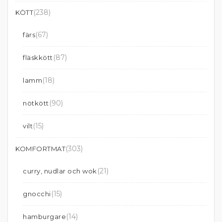
(238)
KÖTT
(67)
färs
(87)
fläskkött
(18)
lamm
(90)
nötkött
(15)
vilt
(303)
KOMFORTMAT
(21)
curry, nudlar och wok
(15)
gnocchi
(14)
hamburgare