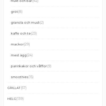
(42)
frukt och bär
(8)
gröt
(2)
granola och musli
(23)
kaffe och te
(29)
mackor
(24)
mest ägg
(9)
pannkakor och våfflor
(15)
smoothies
(57)
GRILLAT
(139)
HELG