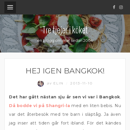
.
Tre tjejer i köket
en blogg om mat sedan 2004
HEJ IGEN BANGKOK!
av
ELIN
2013-11-10
/
Det har gått nästan sju år sen vi var i Bangkok
.
Då bodde vi på Shangri-la
med en liten bebis. Nu
var det återbesök med tre barn i släptåg. Ja även
jag inser att tiden går fort ibland. För det kändes