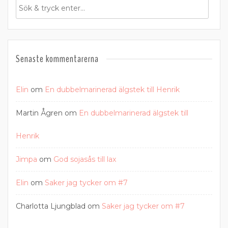
Senaste kommentarerna
Elin
om
En dubbelmarinerad älgstek till Henrik
Martin Ågren
om
En dubbelmarinerad älgstek till
Henrik
Jimpa
om
God sojasås till lax
Elin
om
Saker jag tycker om #7
Charlotta Ljungblad
om
Saker jag tycker om #7