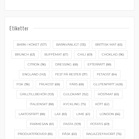
Etiketter
BARN I KÖKET
(107)
BARNVÄNLIGT
(135)
BRITTISK MAT
(65)
BRUNCH
(63)
BUFFÉMAT
(67)
CHILI
(69)
CHOKLAD
(96)
CITRON
(96)
DRESSING
(68)
EFTERRÄTT
(88)
ENGLAND
(143)
FEST PÅ RESTER
(97)
FETAOST
(84)
FISK
(96)
FRUKOST
(68)
FÄRS
(68)
GLUTENFRITT
(428)
GRILLTILLBEHÖR
(103)
GULDKANT
(152)
HÖSTMAT
(65)
ITALIENSKT
(88)
KYCKLING
(75)
KÖTT
(62)
LAKTOSFRITT
(88)
LAX
(83)
LIME
(61)
LONDON
(66)
PARMESAN
(81)
PASTA
(109)
POTATIS
(69)
PRODUKTPROVER
(85)
PÅSK
(60)
RAGAZZEFAVORIT
(76)