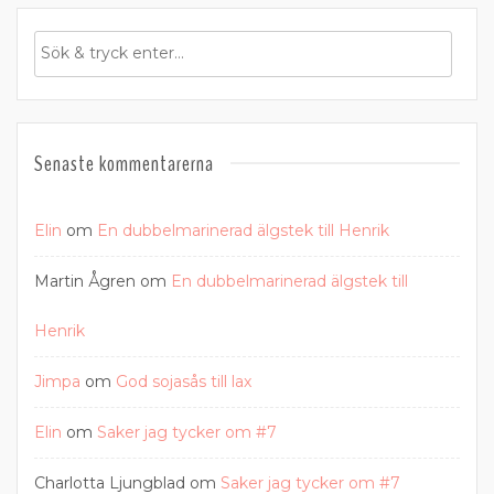
Senaste kommentarerna
Elin
om
En dubbelmarinerad älgstek till Henrik
Martin Ågren
om
En dubbelmarinerad älgstek till
Henrik
Jimpa
om
God sojasås till lax
Elin
om
Saker jag tycker om #7
Charlotta Ljungblad
om
Saker jag tycker om #7