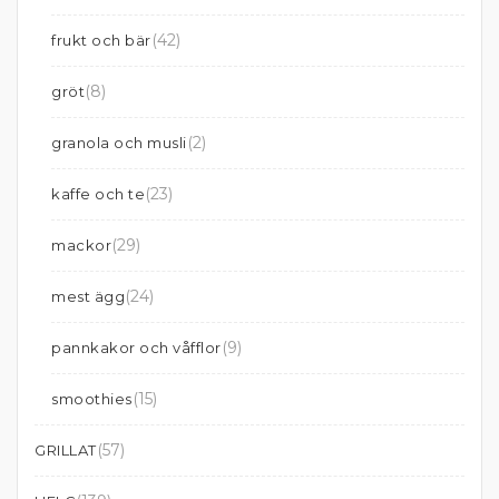
(42)
frukt och bär
(8)
gröt
(2)
granola och musli
(23)
kaffe och te
(29)
mackor
(24)
mest ägg
(9)
pannkakor och våfflor
(15)
smoothies
(57)
GRILLAT