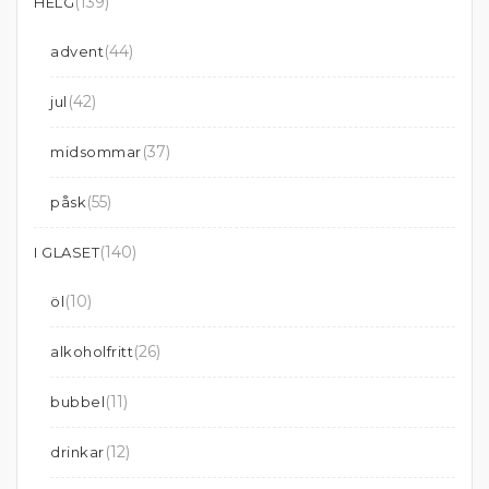
(139)
HELG
(44)
advent
(42)
jul
(37)
midsommar
(55)
påsk
(140)
I GLASET
(10)
öl
(26)
alkoholfritt
(11)
bubbel
(12)
drinkar