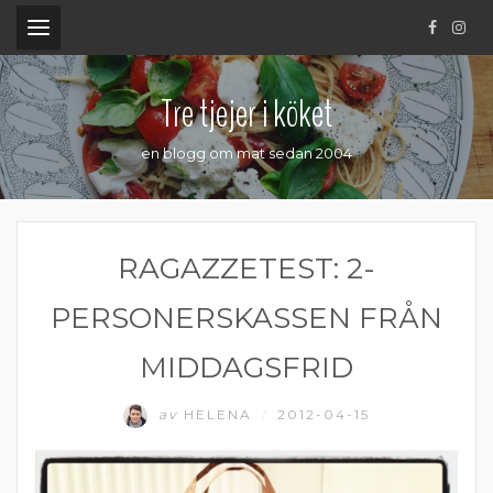
.
Tre tjejer i köket
en blogg om mat sedan 2004
RAGAZZETEST: 2-
PERSONERSKASSEN FRÅN
MIDDAGSFRID
av
HELENA
2012-04-15
/