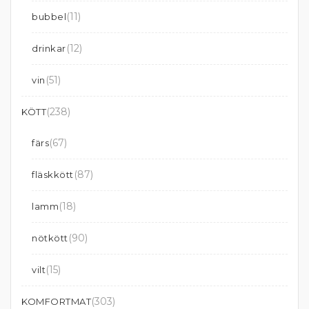
(11)
bubbel
(12)
drinkar
(51)
vin
(238)
KÖTT
(67)
färs
(87)
fläskkött
(18)
lamm
(90)
nötkött
(15)
vilt
(303)
KOMFORTMAT