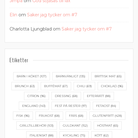
Jimpa
om
God sojasås till lax
Elin
om
Saker jag tycker om #7
Charlotta Ljungblad
om
Saker jag tycker om #7
Etiketter
BARN I KÖKET
(107)
BARNVÄNLIGT
(135)
BRITTISK MAT
(65)
BRUNCH
(63)
BUFFÉMAT
(67)
CHILI
(69)
CHOKLAD
(96)
CITRON
(96)
DRESSING
(68)
EFTERRÄTT
(88)
ENGLAND
(143)
FEST PÅ RESTER
(97)
FETAOST
(84)
FISK
(96)
FRUKOST
(68)
FÄRS
(68)
GLUTENFRITT
(428)
GRILLTILLBEHÖR
(103)
GULDKANT
(152)
HÖSTMAT
(65)
ITALIENSKT
(88)
KYCKLING
(75)
KÖTT
(62)