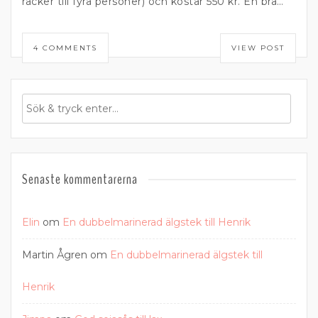
räcker till fyra personer) och kostar 550 kr. En bra…
4 COMMENTS
VIEW POST
Senaste kommentarerna
Elin
om
En dubbelmarinerad älgstek till Henrik
Martin Ågren
om
En dubbelmarinerad älgstek till
Henrik