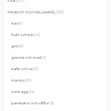
(207)
FISK
(183)
FRUKOST OCH MELLANMÅL
(1)
bars
(42)
frukt och bär
(8)
gröt
(2)
granola och musli
(23)
kaffe och te
(29)
mackor
(24)
mest ägg
(9)
pannkakor och våfflor