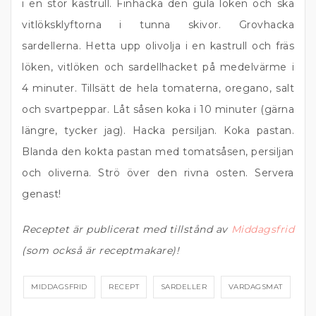
i en stor kastrull. Finhacka den gula löken och skä
vitlöksklyftorna i tunna skivor. Grovhacka
sardellerna. Hetta upp olivolja i en kastrull och fräs
löken, vitlöken och sardellhacket på medelvärme i
4 minuter. Tillsätt de hela tomaterna, oregano, salt
och svartpeppar. Låt såsen koka i 10 minuter (gärna
längre, tycker jag). Hacka persiljan. Koka pastan.
Blanda den kokta pastan med tomatsåsen, persiljan
och oliverna. Strö över den rivna osten. Servera
genast!
Receptet är publicerat med tillstånd av
Middagsfrid
(som också är receptmakare)!
MIDDAGSFRID
RECEPT
SARDELLER
VARDAGSMAT