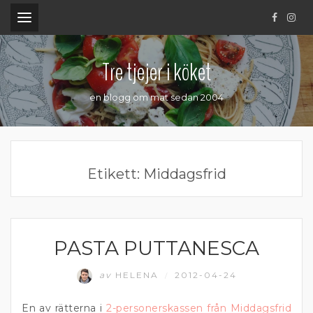
.
Tre tjejer i köket
en blogg om mat sedan 2004
Etikett:
Middagsfrid
PASTA PUTTANESCA
FISK
av
HELENA
2012-04-24
/
En av rätterna i
2-personerskassen från Middagsfrid