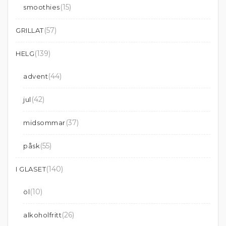
(15)
smoothies
(57)
GRILLAT
(139)
HELG
(44)
advent
(42)
jul
(37)
midsommar
(55)
påsk
(140)
I GLASET
(10)
öl
(26)
alkoholfritt