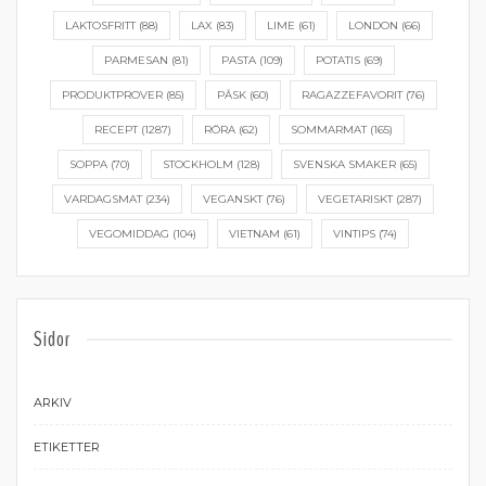
LAKTOSFRITT
(88)
LAX
(83)
LIME
(61)
LONDON
(66)
PARMESAN
(81)
PASTA
(109)
POTATIS
(69)
PRODUKTPROVER
(85)
PÅSK
(60)
RAGAZZEFAVORIT
(76)
RECEPT
(1287)
RÖRA
(62)
SOMMARMAT
(165)
SOPPA
(70)
STOCKHOLM
(128)
SVENSKA SMAKER
(65)
VARDAGSMAT
(234)
VEGANSKT
(76)
VEGETARISKT
(287)
VEGOMIDDAG
(104)
VIETNAM
(61)
VINTIPS
(74)
Sidor
ARKIV
ETIKETTER