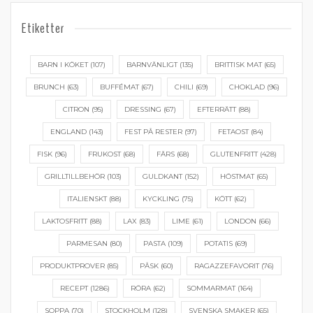
Etiketter
BARN I KÖKET
(107)
BARNVÄNLIGT
(135)
BRITTISK MAT
(65)
BRUNCH
(63)
BUFFÉMAT
(67)
CHILI
(69)
CHOKLAD
(96)
CITRON
(95)
DRESSING
(67)
EFTERRÄTT
(88)
ENGLAND
(143)
FEST PÅ RESTER
(97)
FETAOST
(84)
FISK
(96)
FRUKOST
(68)
FÄRS
(68)
GLUTENFRITT
(428)
GRILLTILLBEHÖR
(103)
GULDKANT
(152)
HÖSTMAT
(65)
ITALIENSKT
(88)
KYCKLING
(75)
KÖTT
(62)
LAKTOSFRITT
(88)
LAX
(83)
LIME
(61)
LONDON
(66)
PARMESAN
(80)
PASTA
(109)
POTATIS
(69)
PRODUKTPROVER
(85)
PÅSK
(60)
RAGAZZEFAVORIT
(76)
RECEPT
(1286)
RÖRA
(62)
SOMMARMAT
(164)
SOPPA
(70)
STOCKHOLM
(128)
SVENSKA SMAKER
(65)