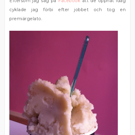
Eftersom jag såg på
Facebook
att de öppnat idag
cyklade jag förbi efter jobbet och tog en
premiärgelato.