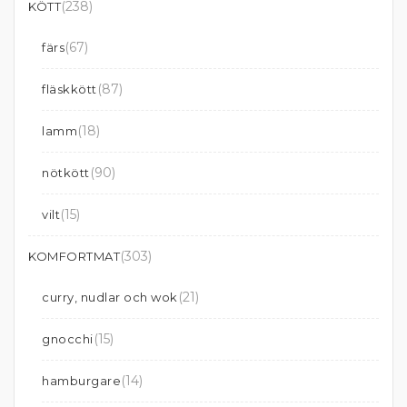
(238)
KÖTT
(67)
färs
(87)
fläskkött
(18)
lamm
(90)
nötkött
(15)
vilt
(303)
KOMFORTMAT
(21)
curry, nudlar och wok
(15)
gnocchi
(14)
hamburgare