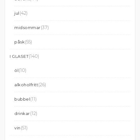
(42)
jul
(37)
midsommar
(55)
påsk
(140)
I GLASET
(10)
öl
(26)
alkoholfritt
(11)
bubbel
(12)
drinkar
(51)
vin