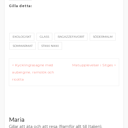
Gilla detta:
EKOLOGISKT
GLASS
RAGAZZEFAVORIT
SÖDERMALM
SOMMARMAT
STIKKI NIKKI
Inläggsnavigering
< Kycklinglasagne med
Matupplevelser i Sitges >
aubergine, ramslök och
ricotta
Maria
Gillar att äta och att resa (framför allt till Italien).