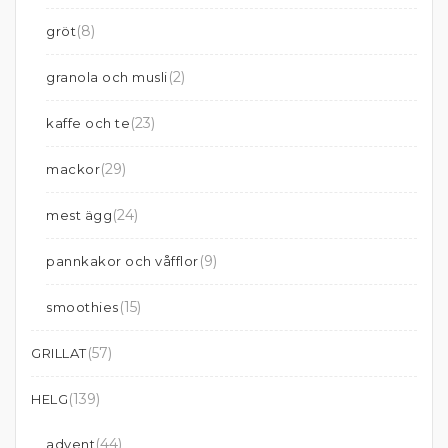
(8)
gröt
(2)
granola och musli
(23)
kaffe och te
(29)
mackor
(24)
mest ägg
(9)
pannkakor och våfflor
(15)
smoothies
(57)
GRILLAT
(139)
HELG
(44)
advent