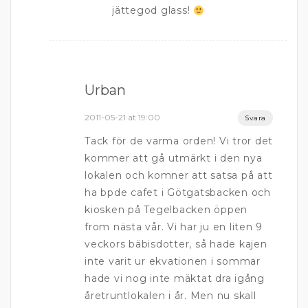
jättegod glass!
Urban
2011-05-21 at 19:00
Svara
Tack för de varma orden! Vi tror det
kommer att gå utmärkt i den nya
lokalen och komner att satsa på att
ha bpde cafet i Götgatsbacken och
kiosken på Tegelbacken öppen
from nästa vår. Vi har ju en liten 9
veckors bäbisdotter, så hade kajen
inte varit ur ekvationen i sommar
hade vi nog inte mäktat dra igång
åretruntlokalen i år. Men nu skall