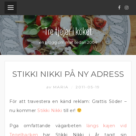
.
Tre tjejer i köket
en blogg om mat sedan 2004
STIKKI NIKKI PÅ NY ADRESS
av
MARIA
2011-05-19
/
För att travestera en känd reklam: Grattis Söder –
nu kommer
Stikki Nikki
till er!
Pga omfattande vägarbeten
längs kajen vid
Tegelbacken
har Stikki Nikki i år tagit sin