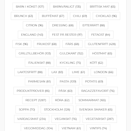
BARN I KÖKET
(107)
BARNVÄNLIGT
(135)
BRITTISK MAT
(65)
BRUNCH
(63)
BUFFÉMAT
(67)
CHILI
(69)
CHOKLAD
(96)
CITRON
(96)
DRESSING
(68)
EFTERRÄTT
(88)
ENGLAND
(143)
FEST PÅ RESTER
(97)
FETAOST
(84)
FISK
(96)
FRUKOST
(68)
FÄRS
(68)
GLUTENFRITT
(428)
GRILLTILLBEHÖR
(103)
GULDKANT
(152)
HÖSTMAT
(65)
ITALIENSKT
(88)
KYCKLING
(75)
KÖTT
(62)
LAKTOSFRITT
(88)
LAX
(83)
LIME
(61)
LONDON
(66)
PARMESAN
(81)
PASTA
(109)
POTATIS
(69)
PRODUKTPROVER
(85)
PÅSK
(60)
RAGAZZEFAVORIT
(76)
RECEPT
(1287)
RÖRA
(62)
SOMMARMAT
(165)
SOPPA
(70)
STOCKHOLM
(128)
SVENSKA SMAKER
(65)
VARDAGSMAT
(234)
VEGANSKT
(76)
VEGETARISKT
(287)
VEGOMIDDAG
(104)
VIETNAM
(61)
VINTIPS
(74)