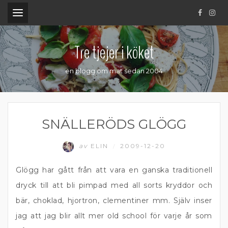
.
Tre tjejer i köket
en blogg om mat sedan 2004
SNÄLLERÖDS GLÖGG
av
ELIN
2009-12-20
/
Glögg har gått från att vara en ganska traditionell
dryck till att bli pimpad med all sorts kryddor och
bär, choklad, hjortron, clementiner mm. Själv inser
jag att jag blir allt mer old school för varje år som