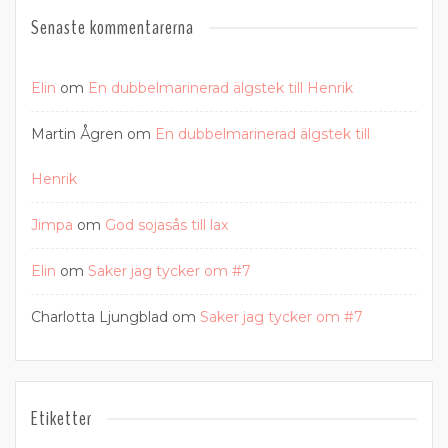
Senaste kommentarerna
Elin
om
En dubbelmarinerad älgstek till Henrik
Martin Ågren
om
En dubbelmarinerad älgstek till
Henrik
Jimpa
om
God sojasås till lax
Elin
om
Saker jag tycker om #7
Charlotta Ljungblad
om
Saker jag tycker om #7
Etiketter