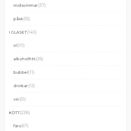
(37)
midsommar
(55)
påsk
(140)
I GLASET
(10)
öl
(26)
alkoholfritt
(11)
bubbel
(12)
drinkar
(51)
vin
(238)
KÖTT
(67)
färs