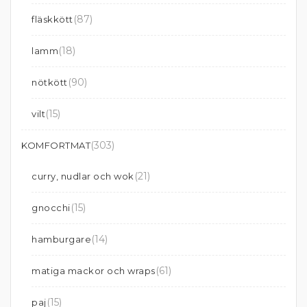
(87)
fläskkött
(18)
lamm
(90)
nötkött
(15)
vilt
(303)
KOMFORTMAT
(21)
curry, nudlar och wok
(15)
gnocchi
(14)
hamburgare
(61)
matiga mackor och wraps
(15)
paj