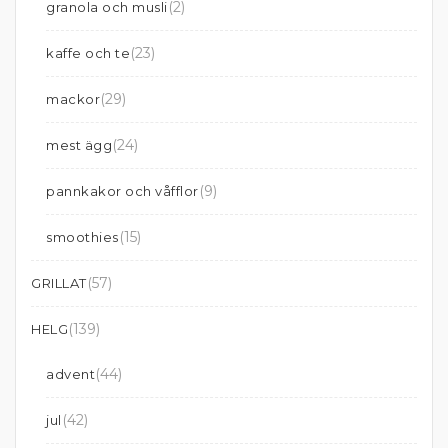
(2)
granola och musli
(23)
kaffe och te
(29)
mackor
(24)
mest ägg
(9)
pannkakor och våfflor
(15)
smoothies
(57)
GRILLAT
(139)
HELG
(44)
advent
(42)
jul