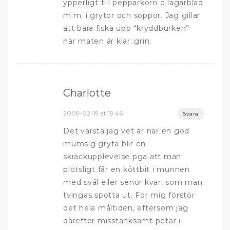
ypperligt till pepparkorn o lagarblad
m.m. i grytor och soppor. Jag gillar
att bara fiska upp “kryddburken”
när maten är klar.:grin:
Charlotte
2009-02-19 at 19:46
Svara
Det värsta jag vet är när en god
mumsig gryta blir en
skräckupplevelse pga att man
plötsligt får en köttbit i munnen
med svål eller senor kvar, som man
tvingas spotta ut. För mig förstör
det hela måltiden, eftersom jag
därefter misstänksamt petar i