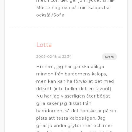
med i coh det ger ju mycket smak!
Måste nog öva på min kalops här
också! /Sofia
Lotta
2009-02-18 at 22:34
Svara
Hmmm, jag har ganska dåliga
minnen från bardomens kalops,
men kan kan ha förväxlat det med
dillkött (inte heller det en favorit).
Nu har jag visserligen åter börjat
gilla saker jag dissat från
barndomen, så det kanske är på sin
plats att testa kalops igen. Jag
gillar ju andra grytor mer och mer.