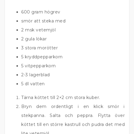
600 gram högrev
smör att steka med
2 msk vetemjöl
2 gula lökar
3 stora morötter
5 kryddpepparkorn
5 vitpepparkorn
2-3 lagerblad
5 dl vatten
Tärna köttet till 2×2 cm stora kuber.
Bryn dem ordentligt i en klick smör i
stekpanna. Salta och peppra. Flytta över
köttet till en större kastrull och pudra det med
lite vetemjöl.