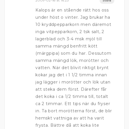
2009-02-18 at 16:23
Svara
Kalops är en stående rätt hos oss
under höst o vinter. Jag brukar ha
10 kryddpepparkorn men däremot
inga vitpepparkorn, 2 tsk salt, 2
lagerblad och 3-4 msk mjöl till
samma mängd benfritt kött
(märgpipa) som du har. Dessutom
samma mängd lök, morötter och
vatten. När det blivit riktigt brynt
kokar jag det i 1 1/2 timma innan
jag lägger i morötter och lök utan
att steka dem först. Därefter får
det koka i ca 1/2 timma till, totalt
ca 2 timmar. Ett tips när du fryser
in. Ta bort morötterna först, de blir
hemskt vattniga av att ha varit
frysta. Bättre då att koka lite