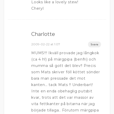
Looks like a lovely stew!
Cheryl
Charlotte
2009-02-22 at 1:07
Svara
MUMS!!! Ikväll provade jag långkok
(ca 4 h!) på märgpipa (benfri) och
mumma så gott det blev!! Precis
som Mats skriver föll köttet sönder
bara man pressade det mot
kanten… tack Mats !! Underbart!
Inte en enda obehaglig putsbit
kvar, trots att det var massor av
vita fettkanter på bitarna när jag
började tillaga.. Förutom märgpipa