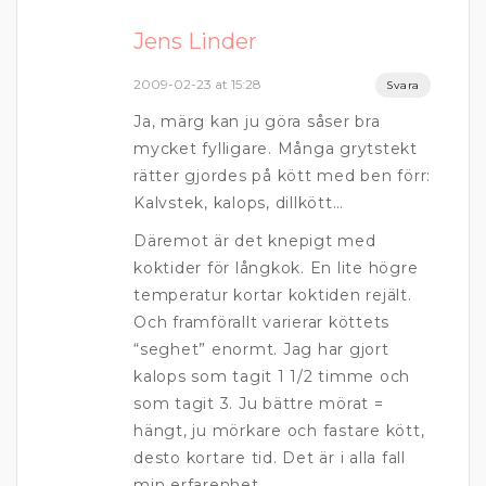
Jens Linder
2009-02-23 at 15:28
Svara
Ja, märg kan ju göra såser bra
mycket fylligare. Många grytstekt
rätter gjordes på kött med ben förr:
Kalvstek, kalops, dillkött…
Däremot är det knepigt med
koktider för långkok. En lite högre
temperatur kortar koktiden rejält.
Och framförallt varierar köttets
“seghet” enormt. Jag har gjort
kalops som tagit 1 1/2 timme och
som tagit 3. Ju bättre mörat =
hängt, ju mörkare och fastare kött,
desto kortare tid. Det är i alla fall
min erfarenhet.