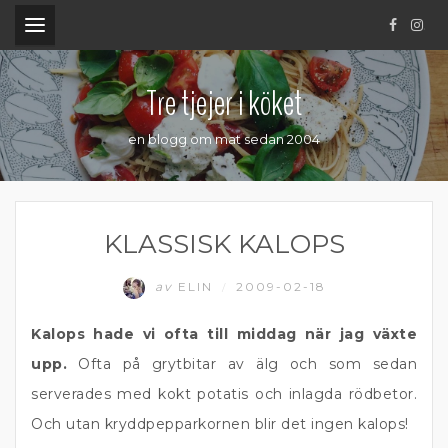
.
Tre tjejer i köket
en blogg om mat sedan 2004
KLASSISK KALOPS
av
ELIN
2009-02-18
/
Kalops hade vi ofta till middag när jag växte
upp.
Ofta på grytbitar av älg och som sedan
serverades med kokt potatis och inlagda rödbetor.
Och utan kryddpepparkornen blir det ingen kalops!