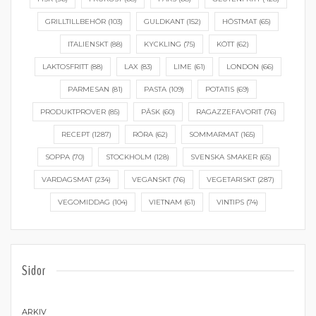
GRILLTILLBEHÖR
(103)
GULDKANT
(152)
HÖSTMAT
(65)
ITALIENSKT
(88)
KYCKLING
(75)
KÖTT
(62)
LAKTOSFRITT
(88)
LAX
(83)
LIME
(61)
LONDON
(66)
PARMESAN
(81)
PASTA
(109)
POTATIS
(69)
PRODUKTPROVER
(85)
PÅSK
(60)
RAGAZZEFAVORIT
(76)
RECEPT
(1287)
RÖRA
(62)
SOMMARMAT
(165)
SOPPA
(70)
STOCKHOLM
(128)
SVENSKA SMAKER
(65)
VARDAGSMAT
(234)
VEGANSKT
(76)
VEGETARISKT
(287)
VEGOMIDDAG
(104)
VIETNAM
(61)
VINTIPS
(74)
Sidor
ARKIV