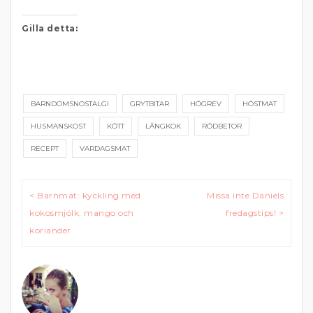
Gilla detta:
BARNDOMSNOSTALGI
GRYTBITAR
HÖGREV
HÖSTMAT
HUSMANSKOST
KÖTT
LÅNGKOK
RÖDBETOR
RECEPT
VARDAGSMAT
Inläggsnavigering
< Barnmat: kyckling med
Missa inte Daniels
kokosmjölk, mango och
fredagstips! >
koriander