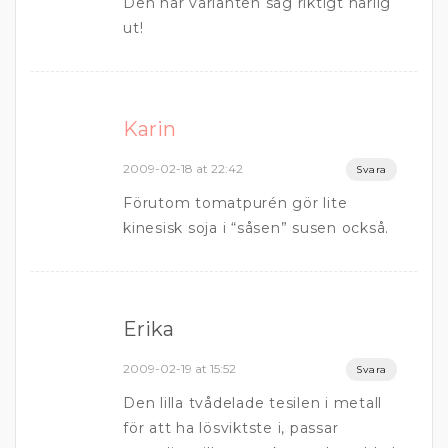
Den här varianten såg riktigt härlig
ut!
Karin
2009-02-18 at 22:42
Svara
Förutom tomatpurén gör lite
kinesisk soja i “såsen” susen också.
Erika
2009-02-19 at 15:52
Svara
Den lilla tvådelade tesilen i metall
för att ha lösviktste i, passar