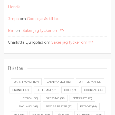
Henrik
Jimpa
om
God sojasås till lax
Elin
om
Saker jag tycker om #7
Charlotta Ljungblad
om
Saker jag tycker om #7
Etiketter
BARN I KÖKET
(107)
BARNVÄNLIGT
(135)
BRITTISK MAT
(65)
BRUNCH
(63)
BUFFÉMAT
(67)
CHILI
(69)
CHOKLAD
(96)
CITRON
(96)
DRESSING
(68)
EFTERRÄTT
(88)
ENGLAND
(143)
FEST PÅ RESTER
(97)
FETAOST
(84)
FISK
(96)
FRUKOST
(68)
FÄRS
(68)
GLUTENFRITT
(428)