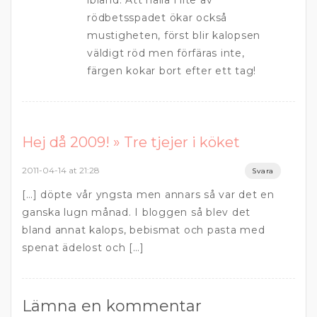
ibland. Att hälla i lite av
rödbetsspadet ökar också
mustigheten, först blir kalopsen
väldigt röd men förfäras inte,
färgen kokar bort efter ett tag!
Hej då 2009! » Tre tjejer i köket
2011-04-14 at 21:28
Svara
[…] döpte vår yngsta men annars så var det en
ganska lugn månad. I bloggen så blev det
bland annat kalops, bebismat och pasta med
spenat ädelost och […]
Lämna en kommentar