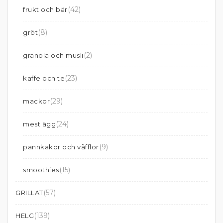
(42)
frukt och bär
(8)
gröt
(2)
granola och musli
(23)
kaffe och te
(29)
mackor
(24)
mest ägg
(9)
pannkakor och våfflor
(15)
smoothies
(57)
GRILLAT
(139)
HELG