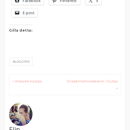
Facebook
Pinterest
X
E-post
Gilla detta:
BLOGGTIPS
Inläggsnavigering
< Klassisk kalops
Snabbmatsweekend i Dubai
>
Elin