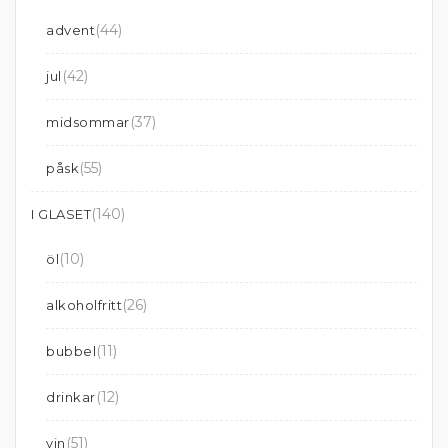
(44)
advent
(42)
jul
(37)
midsommar
(55)
påsk
(140)
I GLASET
(10)
öl
(26)
alkoholfritt
(11)
bubbel
(12)
drinkar
(51)
vin