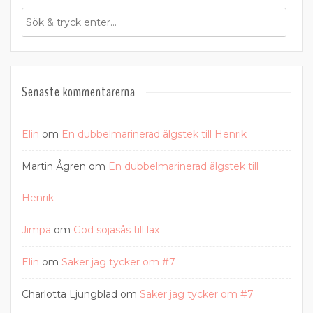
Senaste kommentarerna
Elin
om
En dubbelmarinerad älgstek till Henrik
Martin Ågren
om
En dubbelmarinerad älgstek till
Henrik
Jimpa
om
God sojasås till lax
Elin
om
Saker jag tycker om #7
Charlotta Ljungblad
om
Saker jag tycker om #7