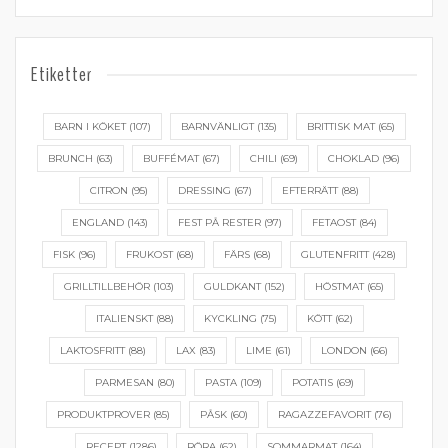
Etiketter
BARN I KÖKET
(107)
BARNVÄNLIGT
(135)
BRITTISK MAT
(65)
BRUNCH
(63)
BUFFÉMAT
(67)
CHILI
(69)
CHOKLAD
(96)
CITRON
(95)
DRESSING
(67)
EFTERRÄTT
(88)
ENGLAND
(143)
FEST PÅ RESTER
(97)
FETAOST
(84)
FISK
(96)
FRUKOST
(68)
FÄRS
(68)
GLUTENFRITT
(428)
GRILLTILLBEHÖR
(103)
GULDKANT
(152)
HÖSTMAT
(65)
ITALIENSKT
(88)
KYCKLING
(75)
KÖTT
(62)
LAKTOSFRITT
(88)
LAX
(83)
LIME
(61)
LONDON
(66)
PARMESAN
(80)
PASTA
(109)
POTATIS
(69)
PRODUKTPROVER
(85)
PÅSK
(60)
RAGAZZEFAVORIT
(76)
RECEPT
(1286)
RÖRA
(62)
SOMMARMAT
(164)