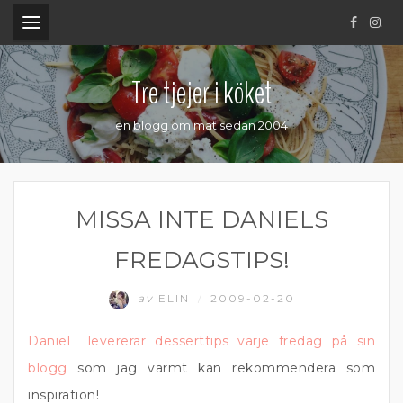
.
Tre tjejer i köket
en blogg om mat sedan 2004
MISSA INTE DANIELS
FREDAGSTIPS!
av
ELIN
2009-02-20
/
Daniel levererar desserttips varje fredag på sin
blogg
som jag varmt kan rekommendera som
inspiration!