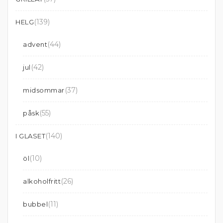
(139)
HELG
(44)
advent
(42)
jul
(37)
midsommar
(55)
påsk
(140)
I GLASET
(10)
öl
(26)
alkoholfritt
(11)
bubbel