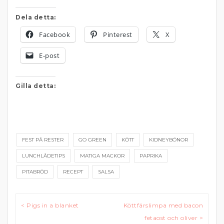
Dela detta:
Facebook
Pinterest
X
E-post
Gilla detta:
FEST PÅ RESTER
GO GREEN
KÖTT
KIDNEYBÖNOR
LUNCHLÅDETIPS
MATIGA MACKOR
PAPRIKA
PITABRÖD
RECEPT
SALSA
Inläggsnavigering
< Pigs in a blanket
Köttfärslimpa med bacon
fetaost och oliver >