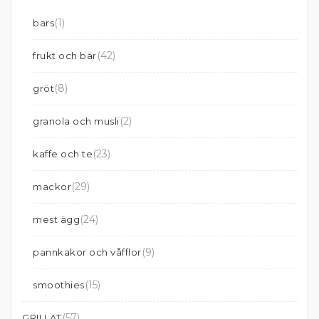
(1)
bars
(42)
frukt och bär
(8)
gröt
(2)
granola och musli
(23)
kaffe och te
(29)
mackor
(24)
mest ägg
(9)
pannkakor och våfflor
(15)
smoothies
(57)
GRILLAT