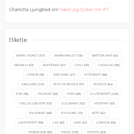
Charlotta Ljungblad
om
Saker jag tycker om #7
Etiketter
BARN I KÖKET
(107)
BARNVÄNLIGT
(135)
BRITTISK MAT
(65)
BRUNCH
(63)
BUFFÉMAT
(67)
CHILI
(69)
CHOKLAD
(96)
CITRON
(95)
DRESSING
(67)
EFTERRÄTT
(88)
ENGLAND
(143)
FEST PÅ RESTER
(97)
FETAOST
(84)
FISK
(96)
FRUKOST
(68)
FÄRS
(68)
GLUTENFRITT
(428)
GRILLTILLBEHÖR
(103)
GULDKANT
(152)
HÖSTMAT
(65)
ITALIENSKT
(88)
KYCKLING
(75)
KÖTT
(62)
LAKTOSFRITT
(88)
LAX
(83)
LIME
(61)
LONDON
(66)
PARMESAN
(80)
PASTA
(109)
POTATIS
(69)