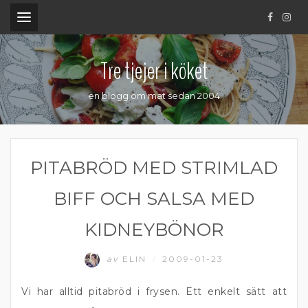
.
Tre tjejer i köket
en blogg om mat sedan 2004
PITABRÖD MED STRIMLAD
BIFF OCH SALSA MED
KIDNEYBÖNOR
av
ELIN
2009-01-23
/
Vi har alltid pitabröd i frysen. Ett enkelt sätt att