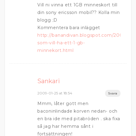
Vill ni vinna ett 1GB minneskort till
din sony ericsson mobil?? Kolla min
blogg ;D
Kommentera bara inlägget
http://banandivan.blogspot.com/2009/01/
som-vill-ha-ett-1-gb-
minnekort.html
Sankari
2009-01-25 at 18:54
Svara
Mmm, låter gott men
baconinlindade korven nedan- och
en bra ide med pitabröden . ska fixa
så jag har hemma sånt i
fortsättningen!