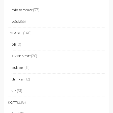
(37)
midsommar
(55)
påsk
(140)
I GLASET
(10)
öl
(26)
alkoholfritt
(11)
bubbel
(12)
drinkar
(51)
vin
(238)
KÖTT