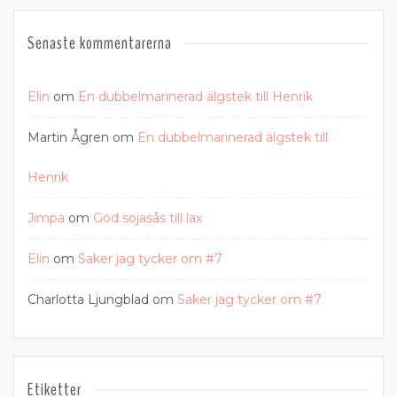
Senaste kommentarerna
Elin
om
En dubbelmarinerad älgstek till Henrik
Martin Ågren
om
En dubbelmarinerad älgstek till
Henrik
Jimpa
om
God sojasås till lax
Elin
om
Saker jag tycker om #7
Charlotta Ljungblad
om
Saker jag tycker om #7
Etiketter