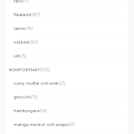
(67)
färs
(87)
fläskkött
(18)
lamm
(90)
nötkött
(15)
vilt
(303)
KOMFORTMAT
(21)
curry, nudlar och wok
(15)
gnocchi
(14)
hamburgare
(61)
matiga mackor och wraps