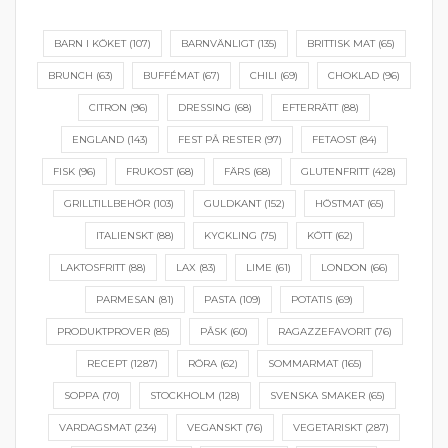
BARN I KÖKET
(107)
BARNVÄNLIGT
(135)
BRITTISK MAT
(65)
BRUNCH
(63)
BUFFÉMAT
(67)
CHILI
(69)
CHOKLAD
(96)
CITRON
(96)
DRESSING
(68)
EFTERRÄTT
(88)
ENGLAND
(143)
FEST PÅ RESTER
(97)
FETAOST
(84)
FISK
(96)
FRUKOST
(68)
FÄRS
(68)
GLUTENFRITT
(428)
GRILLTILLBEHÖR
(103)
GULDKANT
(152)
HÖSTMAT
(65)
ITALIENSKT
(88)
KYCKLING
(75)
KÖTT
(62)
LAKTOSFRITT
(88)
LAX
(83)
LIME
(61)
LONDON
(66)
PARMESAN
(81)
PASTA
(109)
POTATIS
(69)
PRODUKTPROVER
(85)
PÅSK
(60)
RAGAZZEFAVORIT
(76)
RECEPT
(1287)
RÖRA
(62)
SOMMARMAT
(165)
SOPPA
(70)
STOCKHOLM
(128)
SVENSKA SMAKER
(65)
VARDAGSMAT
(234)
VEGANSKT
(76)
VEGETARISKT
(287)