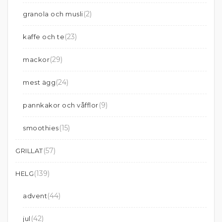
(2)
granola och musli
(23)
kaffe och te
(29)
mackor
(24)
mest ägg
(9)
pannkakor och våfflor
(15)
smoothies
(57)
GRILLAT
(139)
HELG
(44)
advent
(42)
jul