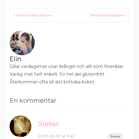
Inläggsnavigering
< Kronärtskocksröra
Persiljerotssoppa >
Elin
Gillar vardagsmat utan krångel och allt som förenklar.
Vanlig mat helt enkelt. En hel del glutenfritt.
Återkommer ofta till det brittiska köket.
En kommentar
Stellan
2007-03-07 at 11:42
Svara