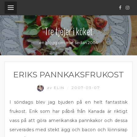
.
Tre tjejer i köket
en blogg om mat sedan 2004
ERIKS PANNKAKSFRUKOST
av
ELIN
2007-03-07
/
I söndags blev jag bjuden på en helt fantastisk
frukost. Erik som har påbrå från Kanada är riktigt
vass på att göra amerikanska pannkakor och dessa
serverades med stekt ägg och bacon och lönnsirap