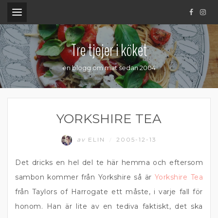
.
Tre tjejer i köket
en blogg om mat sedan 2004
YORKSHIRE TEA
av
ELIN
2005-12-13
/
Det dricks en hel del te här hemma och eftersom
sambon kommer från Yorkshire så är
Yorkshire Tea
från Taylors of Harrogate ett måste, i varje fall för
honom. Han är lite av en tediva faktiskt, det ska