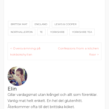
BRITTISK MAT
ENGLAND
LEWIS & COOPER
NORTHALLERTON
TE
YORKSHIRE
YORKSHIRE TEA
Inläggsnavigering
< Översvämning på
Confessions from a kitchen
kokbokshyllan
floor >
Elin
Gillar vardagsmat utan krångel och allt som förenklar.
Vanlig mat helt enkelt. En hel del glutenfritt.
Återkommer ofta till det brittiska köket.