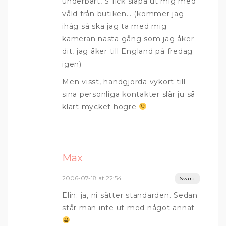
underbart, S fick släpa ut mig med
våld från butiken… (kommer jag
ihåg så ska jag ta med mig
kameran nästa gång som jag åker
dit, jag åker till England på fredag
igen)
Men visst, handgjorda vykort till
sina personliga kontakter slår ju så
klart mycket högre
Max
2006-07-18 at 22:54
Svara
Elin: ja, ni sätter standarden. Sedan
står man inte ut med något annat