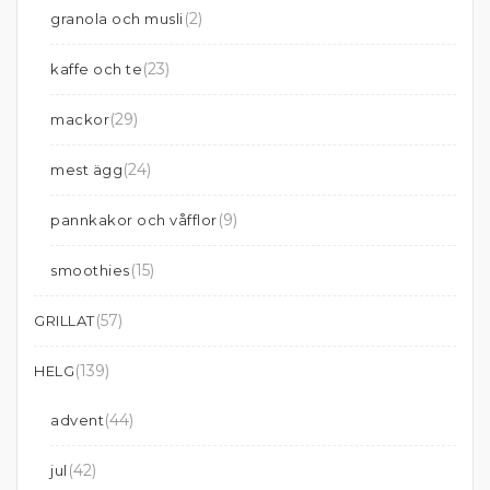
(2)
granola och musli
(23)
kaffe och te
(29)
mackor
(24)
mest ägg
(9)
pannkakor och våfflor
(15)
smoothies
(57)
GRILLAT
(139)
HELG
(44)
advent
(42)
jul