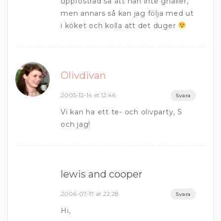
uppfostrad så att han inte gnäller,
men annars så kan jag följa med ut
i köket och kolla att det duger
Olivdivan
2005-12-14 at 12:46
Svara
Vi kan ha ett te- och olivparty, S
och jag!
lewis and cooper
2006-07-17 at 22:28
Svara
Hi,