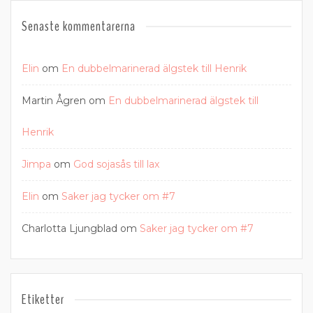
Senaste kommentarerna
Elin
om
En dubbelmarinerad älgstek till Henrik
Martin Ågren
om
En dubbelmarinerad älgstek till
Henrik
Jimpa
om
God sojasås till lax
Elin
om
Saker jag tycker om #7
Charlotta Ljungblad
om
Saker jag tycker om #7
Etiketter