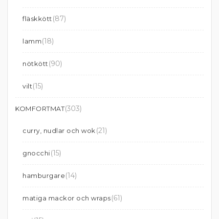
(87)
fläskkött
(18)
lamm
(90)
nötkött
(15)
vilt
(303)
KOMFORTMAT
(21)
curry, nudlar och wok
(15)
gnocchi
(14)
hamburgare
(61)
matiga mackor och wraps