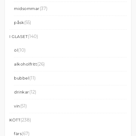
(37)
midsommar
(55)
påsk
(140)
I GLASET
(10)
öl
(26)
alkoholfritt
(11)
bubbel
(12)
drinkar
(51)
vin
(238)
KÖTT
(67)
färs