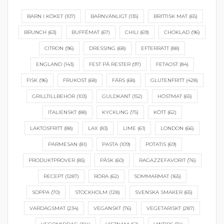
BARN I KÖKET
(107)
BARNVÄNLIGT
(135)
BRITTISK MAT
(65)
BRUNCH
(63)
BUFFÉMAT
(67)
CHILI
(69)
CHOKLAD
(96)
CITRON
(96)
DRESSING
(68)
EFTERRÄTT
(88)
ENGLAND
(143)
FEST PÅ RESTER
(97)
FETAOST
(84)
FISK
(96)
FRUKOST
(68)
FÄRS
(68)
GLUTENFRITT
(428)
GRILLTILLBEHÖR
(103)
GULDKANT
(152)
HÖSTMAT
(65)
ITALIENSKT
(88)
KYCKLING
(75)
KÖTT
(62)
LAKTOSFRITT
(88)
LAX
(83)
LIME
(61)
LONDON
(66)
PARMESAN
(81)
PASTA
(109)
POTATIS
(69)
PRODUKTPROVER
(85)
PÅSK
(60)
RAGAZZEFAVORIT
(76)
RECEPT
(1287)
RÖRA
(62)
SOMMARMAT
(165)
SOPPA
(70)
STOCKHOLM
(128)
SVENSKA SMAKER
(65)
VARDAGSMAT
(234)
VEGANSKT
(76)
VEGETARISKT
(287)