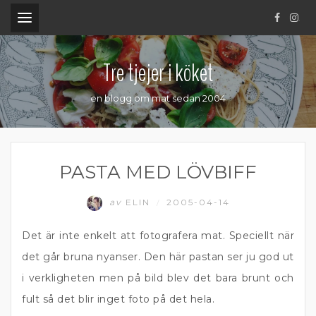
.
Tre tjejer i köket
en blogg om mat sedan 2004
PASTA MED LÖVBIFF
av
ELIN
2005-04-14
/
Det är inte enkelt att fotografera mat. Speciellt när
det går bruna nyanser. Den här pastan ser ju god ut
i verkligheten men på bild blev det bara brunt och
fult så det blir inget foto på det hela.