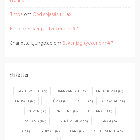
Henrik
Jimpa
om
God sojasås till lax
Elin
om
Saker jag tycker om #7
Charlotta Ljungblad
om
Saker jag tycker om #7
Etiketter
BARN I KÖKET
(107)
BARNVÄNLIGT
(135)
BRITTISK MAT
(65)
BRUNCH
(63)
BUFFÉMAT
(67)
CHILI
(69)
CHOKLAD
(96)
CITRON
(96)
DRESSING
(68)
EFTERRÄTT
(88)
ENGLAND
(143)
FEST PÅ RESTER
(97)
FETAOST
(84)
FISK
(96)
FRUKOST
(68)
FÄRS
(68)
GLUTENFRITT
(428)