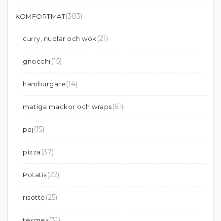
(303)
KOMFORTMAT
(21)
curry, nudlar och wok
(15)
gnocchi
(14)
hamburgare
(61)
matiga mackor och wraps
(15)
paj
(37)
pizza
(22)
Potatis
(25)
risotto
(31)
texmex