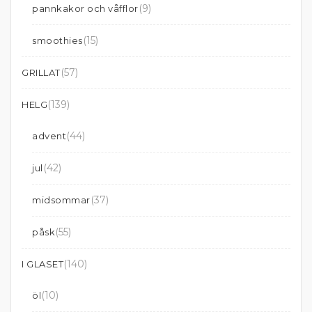
(9)
pannkakor och våfflor
(15)
smoothies
(57)
GRILLAT
(139)
HELG
(44)
advent
(42)
jul
(37)
midsommar
(55)
påsk
(140)
I GLASET
(10)
öl