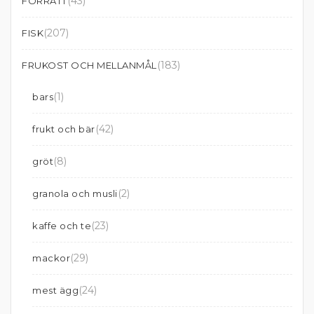
(43)
FÖRRÄTT
(207)
FISK
(183)
FRUKOST OCH MELLANMÅL
(1)
bars
(42)
frukt och bär
(8)
gröt
(2)
granola och musli
(23)
kaffe och te
(29)
mackor
(24)
mest ägg