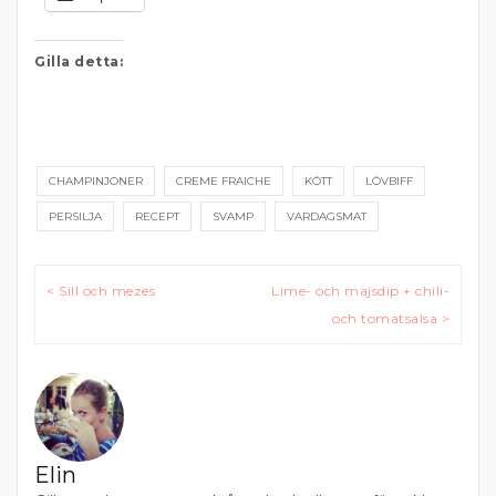
Gilla detta:
CHAMPINJONER
CREME FRAICHE
KÖTT
LÖVBIFF
PERSILJA
RECEPT
SVAMP
VARDAGSMAT
Inläggsnavigering
< Sill och mezes
Lime- och majsdip + chili-
och tomatsalsa >
Elin