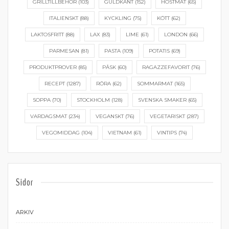
GRILLTILLBEHÖR
(103)
GULDKANT
(152)
HÖSTMAT
(65)
ITALIENSKT
(88)
KYCKLING
(75)
KÖTT
(62)
LAKTOSFRITT
(88)
LAX
(83)
LIME
(61)
LONDON
(66)
PARMESAN
(81)
PASTA
(109)
POTATIS
(69)
PRODUKTPROVER
(85)
PÅSK
(60)
RAGAZZEFAVORIT
(76)
RECEPT
(1287)
RÖRA
(62)
SOMMARMAT
(165)
SOPPA
(70)
STOCKHOLM
(128)
SVENSKA SMAKER
(65)
VARDAGSMAT
(234)
VEGANSKT
(76)
VEGETARISKT
(287)
VEGOMIDDAG
(104)
VIETNAM
(61)
VINTIPS
(74)
Sidor
ARKIV