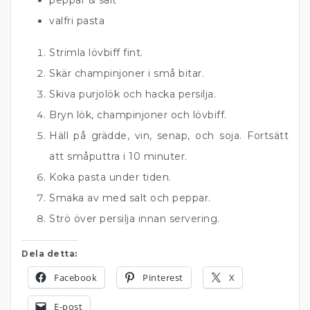
peppar & salt
valfri pasta
Strimla lövbiff fint.
Skär champinjoner i små bitar.
Skiva purjolök och hacka persilja.
Bryn lök, champinjoner och lövbiff.
Häll på grädde, vin, senap, och soja. Fortsätt
att småputtra i 10 minuter.
Koka pasta under tiden.
Smaka av med salt och peppar.
Strö över persilja innan servering.
Dela detta:
Facebook
Pinterest
X
E-post