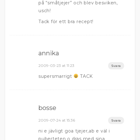
på “småtjejer” och blev besviken,
usch!
Tack för ett bra recept!
annika
2009-03-23 at 11:23
Svara
supersmarrigt
TACK
bosse
2009-07-24 at 15:36
Svara
ni e jävligt goa tjejer,ab e väl i
puberteten o dras med sina