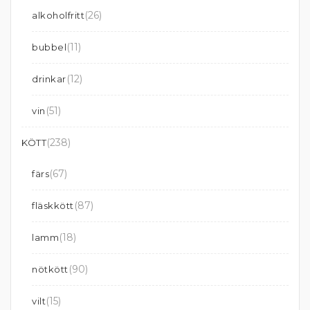
(26)
alkoholfritt
(11)
bubbel
(12)
drinkar
(51)
vin
(238)
KÖTT
(67)
färs
(87)
fläskkött
(18)
lamm
(90)
nötkött
(15)
vilt