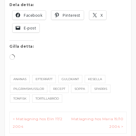
Dela detta:
Facebook
Pinterest
X
E-post
Gilla detta:
Laddar
in
…
ANANAS
EFTERRÄTT
GULDKANT
KESELLA
PILGRIMSMUSSLOR
RECEPT
SOPPA
SPARRIS
TONFISK
TORTILLABRÖD
Inläggsnavigering
< Matlagning hos Elin 17/2
Matlagning hos Maria 19/10
2004
2004 >