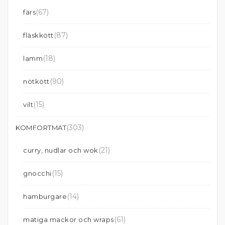
(67)
färs
(87)
fläskkött
(18)
lamm
(90)
nötkött
(15)
vilt
(303)
KOMFORTMAT
(21)
curry, nudlar och wok
(15)
gnocchi
(14)
hamburgare
(61)
matiga mackor och wraps