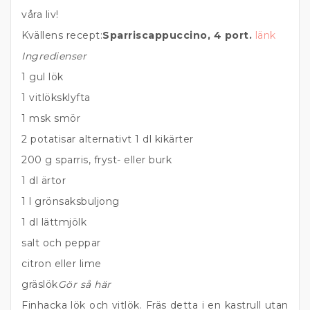
våra liv!
Kvällens recept:
Sparriscappuccino, 4 port.
länk
Ingredienser
1 gul lök
1 vitlöksklyfta
1 msk smör
2 potatisar alternativt 1 dl kikärter
200 g sparris, fryst- eller burk
1 dl ärtor
1 l grönsaksbuljong
1 dl lättmjölk
salt och peppar
citron eller lime
gräslök
Gör så här
Finhacka lök och vitlök. Fräs detta i en kastrull utan