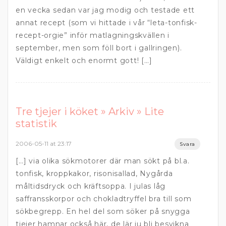
en vecka sedan var jag modig och testade ett
annat recept (som vi hittade i vår “leta-tonfisk-
recept-orgie” inför matlagningskvällen i
september, men som föll bort i gallringen).
Väldigt enkelt och enormt gott! […]
Tre tjejer i köket » Arkiv » Lite
statistik
2006-05-11 at 23:17
Svara
[…] via olika sökmotorer där man sökt på bl.a.
tonfisk, kroppkakor, risonisallad, Nygårda
måltidsdryck och kräftsoppa. I julas låg
saffransskorpor och chokladtryffel bra till som
sökbegrepp. En hel del som söker på snygga
tjejer hamnar också här, de lär ju bli besvikna