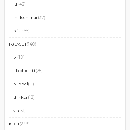
(42)
jul
(37)
midsommar
(55)
påsk
(140)
I GLASET
(10)
öl
(26)
alkoholfritt
(11)
bubbel
(12)
drinkar
(51)
vin
(238)
KÖTT