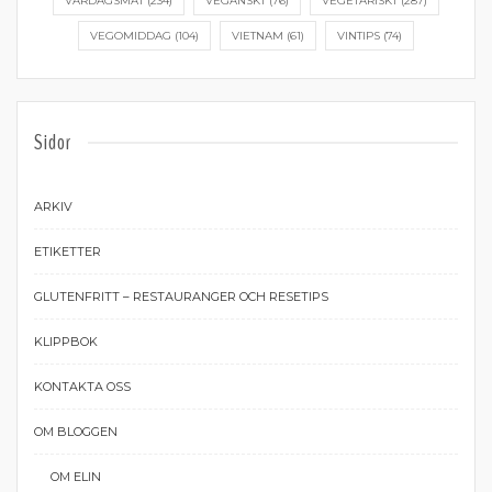
VARDAGSMAT
(234)
VEGANSKT
(76)
VEGETARISKT
(287)
VEGOMIDDAG
(104)
VIETNAM
(61)
VINTIPS
(74)
Sidor
ARKIV
ETIKETTER
GLUTENFRITT – RESTAURANGER OCH RESETIPS
KLIPPBOK
KONTAKTA OSS
OM BLOGGEN
OM ELIN