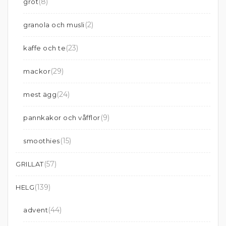
(8)
gröt
(2)
granola och musli
(23)
kaffe och te
(29)
mackor
(24)
mest ägg
(9)
pannkakor och våfflor
(15)
smoothies
(57)
GRILLAT
(139)
HELG
(44)
advent