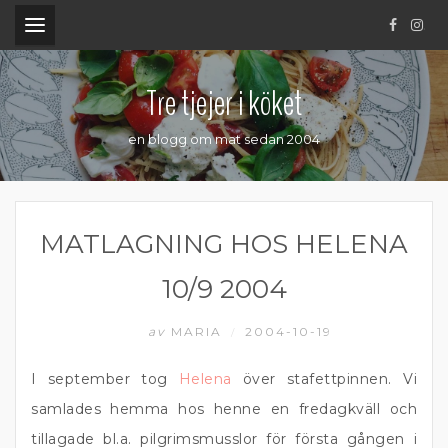
.
Tre tjejer i köket
en blogg om mat sedan 2004
MATLAGNING HOS HELENA
10/9 2004
av
MARIA
2004-10-19
/
I september tog
Helena
över stafettpinnen. Vi
samlades hemma hos henne en fredagkväll och
tillagade bl.a. pilgrimsmusslor för första gången i