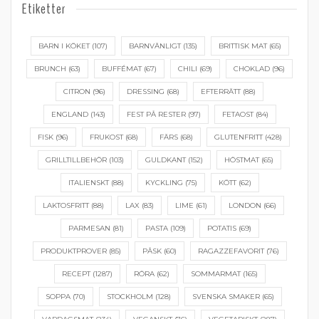
Etiketter
BARN I KÖKET
(107)
BARNVÄNLIGT
(135)
BRITTISK MAT
(65)
BRUNCH
(63)
BUFFÉMAT
(67)
CHILI
(69)
CHOKLAD
(96)
CITRON
(96)
DRESSING
(68)
EFTERRÄTT
(88)
ENGLAND
(143)
FEST PÅ RESTER
(97)
FETAOST
(84)
FISK
(96)
FRUKOST
(68)
FÄRS
(68)
GLUTENFRITT
(428)
GRILLTILLBEHÖR
(103)
GULDKANT
(152)
HÖSTMAT
(65)
ITALIENSKT
(88)
KYCKLING
(75)
KÖTT
(62)
LAKTOSFRITT
(88)
LAX
(83)
LIME
(61)
LONDON
(66)
PARMESAN
(81)
PASTA
(109)
POTATIS
(69)
PRODUKTPROVER
(85)
PÅSK
(60)
RAGAZZEFAVORIT
(76)
RECEPT
(1287)
RÖRA
(62)
SOMMARMAT
(165)
SOPPA
(70)
STOCKHOLM
(128)
SVENSKA SMAKER
(65)