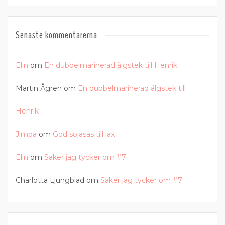
Senaste kommentarerna
Elin
om
En dubbelmarinerad älgstek till Henrik
Martin Ågren
om
En dubbelmarinerad älgstek till
Henrik
Jimpa
om
God sojasås till lax
Elin
om
Saker jag tycker om #7
Charlotta Ljungblad
om
Saker jag tycker om #7