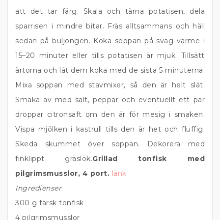
att det tar färg. Skala och tärna potatisen, dela
sparrisen i mindre bitar. Fräs alltsammans och häll
sedan på buljongen. Koka soppan på svag värme i
15–20 minuter eller tills potatisen är mjuk. Tillsätt
ärtorna och låt dem koka med de sista 5 minuterna.
Mixa soppan med stavmixer, så den är helt slät.
Smaka av med salt, peppar och eventuellt ett par
droppar citronsaft om den är för mesig i smaken.
Vispa mjölken i kastrull tills den är het och fluffig.
Skeda skummet över soppan. Dekorera med
finklippt gräslök.
Grillad tonfisk med
pilgrimsmusslor, 4 port.
länk
Ingredienser
300 g färsk tonfisk
4 pilgrimsmusslor