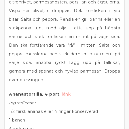
citronrivet, parmesanosten, persiljan och äggulorna.
Vispa ner olivoljan droppvis. Dela tonfisken i fyra
bitar. Salta och peppra. Pensla en grillpanna eller en
stekpanna tunt med olja. Hetta upp på högsta
värme och stek tonfisken en minut på varje sida.
Den ska fortfarande vara ”rå” i mitten. Salta och
peppra musslorna och stek dem en halv minut på
varje sida. Snabba ryck! Lägg upp på tallrikar,
garnera med spenat och hyvlad parmesan. Droppa
över dressingen.
Ananastortilla, 4 port.
länk
Ingredienser
1/2 färsk ananas eller 4 ringar konserverad
1 banan
3 msk smör