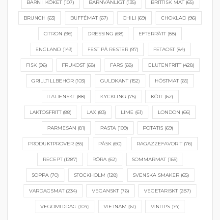
BARN I KÖKET
(107)
BARNVÄNLIGT
(135)
BRITTISK MAT
(65)
BRUNCH
(63)
BUFFÉMAT
(67)
CHILI
(69)
CHOKLAD
(96)
CITRON
(96)
DRESSING
(68)
EFTERRÄTT
(88)
ENGLAND
(143)
FEST PÅ RESTER
(97)
FETAOST
(84)
FISK
(96)
FRUKOST
(68)
FÄRS
(68)
GLUTENFRITT
(428)
GRILLTILLBEHÖR
(103)
GULDKANT
(152)
HÖSTMAT
(65)
ITALIENSKT
(88)
KYCKLING
(75)
KÖTT
(62)
LAKTOSFRITT
(88)
LAX
(83)
LIME
(61)
LONDON
(66)
PARMESAN
(81)
PASTA
(109)
POTATIS
(69)
PRODUKTPROVER
(85)
PÅSK
(60)
RAGAZZEFAVORIT
(76)
RECEPT
(1287)
RÖRA
(62)
SOMMARMAT
(165)
SOPPA
(70)
STOCKHOLM
(128)
SVENSKA SMAKER
(65)
VARDAGSMAT
(234)
VEGANSKT
(76)
VEGETARISKT
(287)
VEGOMIDDAG
(104)
VIETNAM
(61)
VINTIPS
(74)