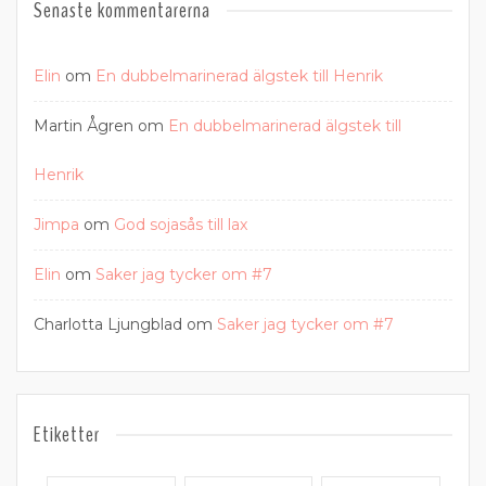
Senaste kommentarerna
Elin
om
En dubbelmarinerad älgstek till Henrik
Martin Ågren
om
En dubbelmarinerad älgstek till
Henrik
Jimpa
om
God sojasås till lax
Elin
om
Saker jag tycker om #7
Charlotta Ljungblad
om
Saker jag tycker om #7
Etiketter