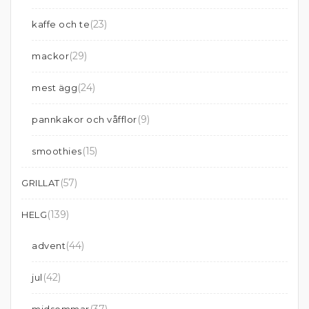
(23)
kaffe och te
(29)
mackor
(24)
mest ägg
(9)
pannkakor och våfflor
(15)
smoothies
(57)
GRILLAT
(139)
HELG
(44)
advent
(42)
jul