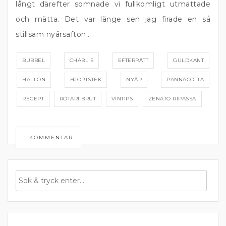
långt därefter somnade vi fullkomligt utmattade
och mätta. Det var länge sen jag firade en så
stillsam nyårsafton…
BUBBEL
CHABLIS
EFTERRÄTT
GULDKANT
HALLON
HJORTSTEK
NYÅR
PANNACOTTA
RECEPT
ROTARI BRUT
VINTIPS
ZENATO RIPASSA
1 KOMMENTAR