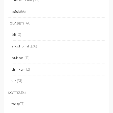
(37)
midsommar
(55)
påsk
(140)
I GLASET
(10)
öl
(26)
alkoholfritt
(11)
bubbel
(12)
drinkar
(51)
vin
(238)
KÖTT
(67)
färs