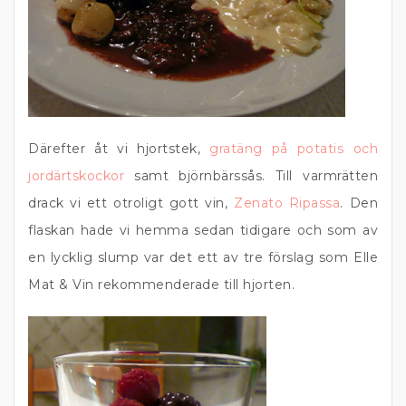
Därefter åt vi hjortstek,
gratäng på potatis och
jordärtskockor
samt björnbärssås. Till varmrätten
drack vi ett otroligt gott vin,
Zenato Ripassa
. Den
flaskan hade vi hemma sedan tidigare och som av
en lycklig slump var det ett av tre förslag som Elle
Mat & Vin rekommenderade till hjorten.