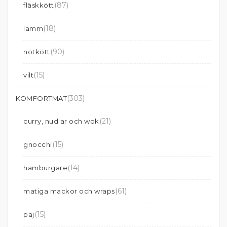
(87)
fläskkött
(18)
lamm
(90)
nötkött
(15)
vilt
(303)
KOMFORTMAT
(21)
curry, nudlar och wok
(15)
gnocchi
(14)
hamburgare
(61)
matiga mackor och wraps
(15)
paj