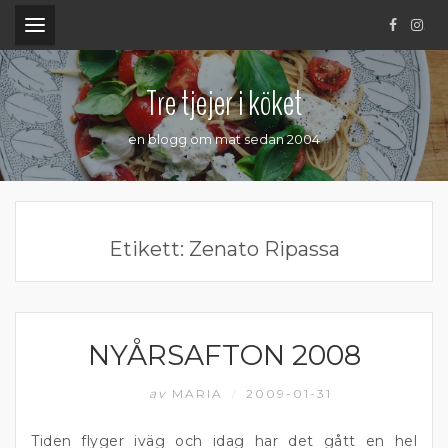
.
Tre tjejer i köket
en blogg om mat sedan 2004
Etikett:
Zenato Ripassa
NYÅRSAFTON 2008
DIPP OCH RÖROR
av
MARIA
2009-01-31
/
Tiden flyger iväg och idag har det gått en hel