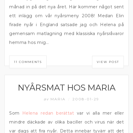
månad in på det nya året. Här kommer något sent
ett inlägg om vår nyårsmeny 2008! Medan Elin
firade nyår i England satsade jag och Helena på
gemensam matlagning med klassiska nyårsråvaror
hemma hos mig…
11 COMMENTS
VIEW POST
NYÅRSMAT HOS MARIA
EFTERRÄTT
av
MARIA
2008-01-29
/
Som
Helena redan berättat
var vi alla mer eller
mindre däckade av olika baciller och virus när det
var dags att fira nyår. Detta innebar tyvärr att det