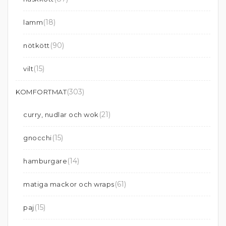
(18)
lamm
(90)
nötkött
(15)
vilt
(303)
KOMFORTMAT
(21)
curry, nudlar och wok
(15)
gnocchi
(14)
hamburgare
(61)
matiga mackor och wraps
(15)
paj