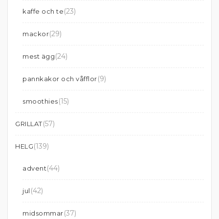
(23)
kaffe och te
(29)
mackor
(24)
mest ägg
(9)
pannkakor och våfflor
(15)
smoothies
(57)
GRILLAT
(139)
HELG
(44)
advent
(42)
jul
(37)
midsommar