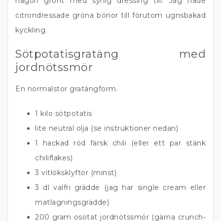
någon grönt med syrlig dressing till. Jag hade
citrondressade gröna bönor till förutom ugnsbakad
kyckling.
Sötpotatisgratäng med
jordnötssmör
En normalstor gratängform.
1 kilo sötpotatis
lite neutral olja (se instruktioner nedan)
1 hackad röd färsk chili (eller ett par stänk
chiliflakes)
3 vitlöksklyftor (minst)
3 dl valfri grädde (jag har single cream eller
matlagningsgrädde)
200 gram osötat jordnötssmör (gärna crunch-