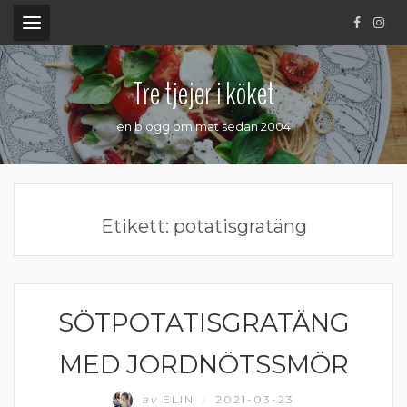
.
Tre tjejer i köket
en blogg om mat sedan 2004
Etikett:
potatisgratäng
SÖTPOTATISGRATÄNG
GRÖNA TILLBEHÖR
MED JORDNÖTSSMÖR
av
ELIN
2021-03-23
/