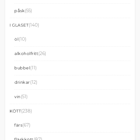
(55)
påsk
(140)
I GLASET
(10)
öl
(26)
alkoholfritt
(11)
bubbel
(12)
drinkar
(51)
vin
(238)
KÖTT
(67)
färs
(87)
fläskkött