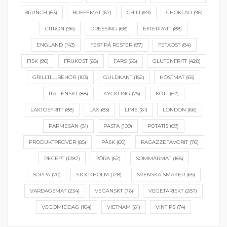
BRUNCH
(63)
BUFFÉMAT
(67)
CHILI
(69)
CHOKLAD
(96)
CITRON
(96)
DRESSING
(68)
EFTERRÄTT
(88)
ENGLAND
(143)
FEST PÅ RESTER
(97)
FETAOST
(84)
FISK
(96)
FRUKOST
(68)
FÄRS
(68)
GLUTENFRITT
(428)
GRILLTILLBEHÖR
(103)
GULDKANT
(152)
HÖSTMAT
(65)
ITALIENSKT
(88)
KYCKLING
(75)
KÖTT
(62)
LAKTOSFRITT
(88)
LAX
(83)
LIME
(61)
LONDON
(66)
PARMESAN
(81)
PASTA
(109)
POTATIS
(69)
PRODUKTPROVER
(85)
PÅSK
(60)
RAGAZZEFAVORIT
(76)
RECEPT
(1287)
RÖRA
(62)
SOMMARMAT
(165)
SOPPA
(70)
STOCKHOLM
(128)
SVENSKA SMAKER
(65)
VARDAGSMAT
(234)
VEGANSKT
(76)
VEGETARISKT
(287)
VEGOMIDDAG
(104)
VIETNAM
(61)
VINTIPS
(74)