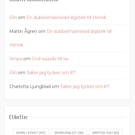
Elin
om
En dubbelmarinerad älgstek till Henrik
Martin Ågren
om
En dubbelmarinerad älgstek till
Henrik
Jimpa
om
God sojasås till lax
Elin
om
Saker jag tycker om #7
Charlotta Ljungblad
om
Saker jag tycker om #7
Etiketter
BARN I KÖKET
(107)
BARNVÄNLIGT
(135)
BRITTISK MAT
(65)