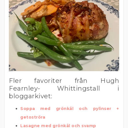
Fler favoriter från Hugh
Fearnley- Whittingstall i
bloggarkivet:
Soppa med grönkål och pylinser +
getoströra
Lasagne med grönkål och svamp