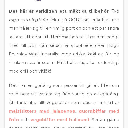
Det här är verkligen ett mäktigt tillbehör
. Typ
high-carb-high-fat
. Men så GOD i sin enkelhet om
man håller sig till en rimlig portion och ett par andra
lättare tillbehör till. Hemma hos oss har den hängt
med till och från sedan vi snubblade över Hugh
Fearnley-Whittingstalls vegetariska kokbok för en
himla massa år sedan. Mitt bästa tips: ta i ordentligt
med chili och vitlök!
Det här en gratäng som passar till grillat. Eller om
man bara vill variera sig från vanlig potatisgratäng.
Åh tänk ribs till! Vegorätter som passar fint till är
majsfritters med jalapenos
,
quornbiffar med
frön
och
vegobiffar med halloumi
. Sedan gärna