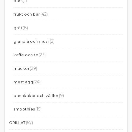
(1)
bars
(42)
frukt och bär
(8)
gröt
(2)
granola och musli
(23)
kaffe och te
(29)
mackor
(24)
mest ägg
(9)
pannkakor och våfflor
(15)
smoothies
(57)
GRILLAT