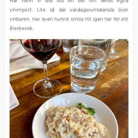
Här hann vi lära oss en del om deras egna
vinimport. Lite så där vardagsrumskänsla över
vinbaren. Har även hunnit smita hit igen här för ett
återbesök.