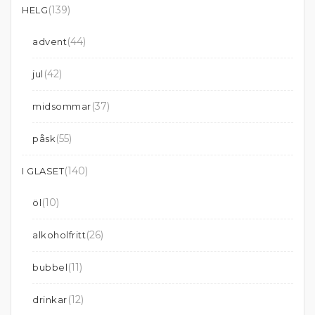
(139)
HELG
(44)
advent
(42)
jul
(37)
midsommar
(55)
påsk
(140)
I GLASET
(10)
öl
(26)
alkoholfritt
(11)
bubbel
(12)
drinkar