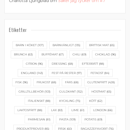
Charlotta Ljungblad
om
Saker jag tycker om #7
Etiketter
BARN I KÖKET
(107)
BARNVÄNLIGT
(135)
BRITTISK MAT
(65)
BRUNCH
(63)
BUFFÉMAT
(67)
CHILI
(69)
CHOKLAD
(96)
CITRON
(96)
DRESSING
(68)
EFTERRÄTT
(88)
ENGLAND
(143)
FEST PÅ RESTER
(97)
FETAOST
(84)
FISK
(96)
FRUKOST
(68)
FÄRS
(68)
GLUTENFRITT
(428)
GRILLTILLBEHÖR
(103)
GULDKANT
(152)
HÖSTMAT
(65)
ITALIENSKT
(88)
KYCKLING
(75)
KÖTT
(62)
LAKTOSFRITT
(88)
LAX
(83)
LIME
(61)
LONDON
(66)
PARMESAN
(81)
PASTA
(109)
POTATIS
(69)
PRODUKTPROVER
(85)
PÅSK
(60)
RAGAZZEFAVORIT
(76)