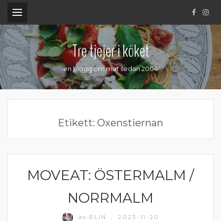
.
Tre tjejer i köket
en blogg om mat sedan 2004
Etikett:
Oxenstiernan
MOVEAT: ÖSTERMALM /
ÖSTERMALM
NORRMALM
av
ELIN
2023-11-20
/