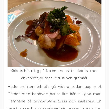
Kökets hälsning på Nalen: svenskt ankbröst med
ankconfit, pumpa, citrus och grönkål.
Hade en liten bit att gå vidare sedan upp mot
Gärdet men behövde pausa lite från all god mat.
Hamnade på
Stockholms Glass och pastahus
. En
fasad jag sett tusen gånger från bussen men aldrig