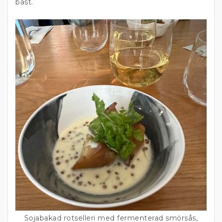
bäst.
Sojabakad rotselleri med fermenterad smörsås,