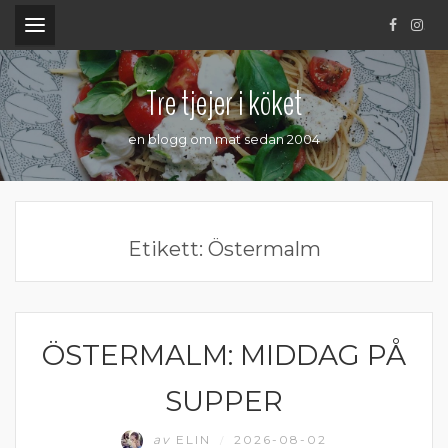
.
Tre tjejer i köket
en blogg om mat sedan 2004
Etikett:
Östermalm
ÖSTERMALM: MIDDAG PÅ
ÖSTERMALM
SUPPER
av
ELIN
2026-08-02
/