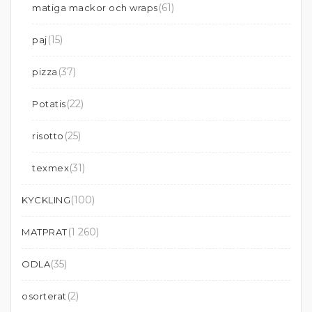
(61)
matiga mackor och wraps
(15)
paj
(37)
pizza
(22)
Potatis
(25)
risotto
(31)
texmex
(100)
KYCKLING
(1 260)
MATPRAT
(35)
ODLA
(2)
osorterat