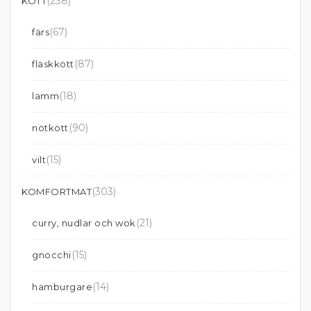
(238)
KÖTT
(67)
färs
(87)
fläskkött
(18)
lamm
(90)
nötkött
(15)
vilt
(303)
KOMFORTMAT
(21)
curry, nudlar och wok
(15)
gnocchi
(14)
hamburgare