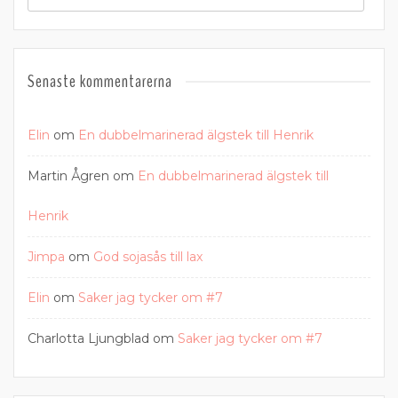
Senaste kommentarerna
Elin
om
En dubbelmarinerad älgstek till Henrik
Martin Ågren
om
En dubbelmarinerad älgstek till
Henrik
Jimpa
om
God sojasås till lax
Elin
om
Saker jag tycker om #7
Charlotta Ljungblad
om
Saker jag tycker om #7