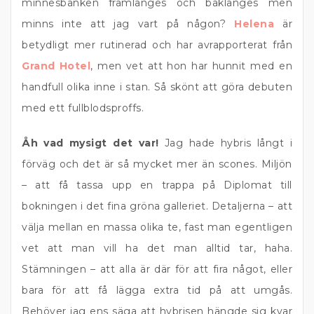
minnesbanken framlänges och baklänges men
minns inte att jag vart på någon?
Helena
är
betydligt mer rutinerad och har avrapporterat från
Grand Hotel
, men vet att hon har hunnit med en
handfull olika inne i stan. Så skönt att göra debuten
med ett fullblodsproffs.
Åh vad mysigt det var!
Jag hade hybris långt i
förväg och det är så mycket mer än scones. Miljön
– att få tassa upp en trappa på Diplomat till
bokningen i det fina gröna galleriet. Detaljerna – att
välja mellan en massa olika te, fast man egentligen
vet att man vill ha det man alltid tar, haha.
Stämningen – att alla är där för att fira något, eller
bara för att få lägga extra tid på att umgås.
Behöver jag ens säga att hybrisen hängde sig kvar