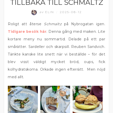
TILLBAKA TILL SCHMALTZ
ÖSTERMALM
av
ELIN
2025-08-12
/
Roligt att återse
Schmaltz
på Nybrogatan igen.
Tidigare besök här
. Denna gång med maken. Lite
kortare meny nu sommartid. Delade på ett par
smårätter. Sardeller och skarpsill. Reuben Sandvich.
Tänkte kanske lite snett när vi beställde – för det
blev visst väldigt mycket bröd, oups, fick
kolhydratskoma. Orkade ingen efterrätt. Men nöjd
med allt.