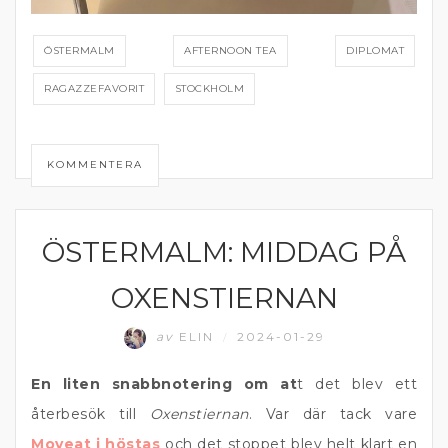
ÖSTERMALM
AFTERNOON TEA
DIPLOMAT
RAGAZZEFAVORIT
STOCKHOLM
KOMMENTERA
ÖSTERMALM: MIDDAG PÅ
ÖSTERMALM
OXENSTIERNAN
av
ELIN
2024-01-29
/
En liten snabbnotering om at
t det blev ett
återbesök till
Oxenstiernan
. Var där tack vare
Moveat i höstas
och det stoppet blev helt klart en