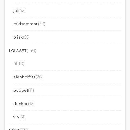
(42)
jul
(37)
midsommar
(55)
påsk
(140)
I GLASET
(10)
öl
(26)
alkoholfritt
(11)
bubbel
(12)
drinkar
(51)
vin