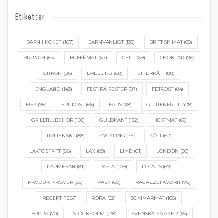
Etiketter
BARN I KÖKET
(107)
BARNVÄNLIGT
(135)
BRITTISK MAT
(65)
BRUNCH
(63)
BUFFÉMAT
(67)
CHILI
(69)
CHOKLAD
(96)
CITRON
(96)
DRESSING
(68)
EFTERRÄTT
(88)
ENGLAND
(143)
FEST PÅ RESTER
(97)
FETAOST
(84)
FISK
(96)
FRUKOST
(68)
FÄRS
(68)
GLUTENFRITT
(428)
GRILLTILLBEHÖR
(103)
GULDKANT
(152)
HÖSTMAT
(65)
ITALIENSKT
(88)
KYCKLING
(75)
KÖTT
(62)
LAKTOSFRITT
(88)
LAX
(83)
LIME
(61)
LONDON
(66)
PARMESAN
(81)
PASTA
(109)
POTATIS
(69)
PRODUKTPROVER
(85)
PÅSK
(60)
RAGAZZEFAVORIT
(76)
RECEPT
(1287)
RÖRA
(62)
SOMMARMAT
(165)
SOPPA
(70)
STOCKHOLM
(128)
SVENSKA SMAKER
(65)