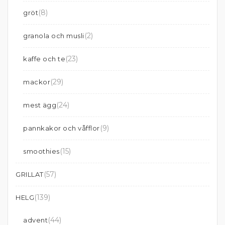
(8)
gröt
(2)
granola och musli
(23)
kaffe och te
(29)
mackor
(24)
mest ägg
(9)
pannkakor och våfflor
(15)
smoothies
(57)
GRILLAT
(139)
HELG
(44)
advent