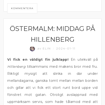
KOMMENTERA
ÖSTERMALM: MIDDAG PÅ
ÖSTERMALM
HILLENBERG
av
ELIN
2024-01-11
/
Vi fick en väldigt fin julklapp!
En utekväll på
Hillenberg
tillsammans med makens bror med fru.
Riktigt mysigt att slinka in där under
mellandagarna, ganska tomt mellan mellan borden
och gillar att vi fick ett stort runt bord uppe vid
fönstret mot gatan. Otroligt avslappnad med
uppmärksam servis, som hade tålamod med att