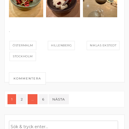
.
ÖSTERMALM
HILLENBERG
NIKLAS EKSTEDT
STOCKHOLM
KOMMENTERA
Sidnumrering
1
2
…
6
NÄSTA
för
inlägg