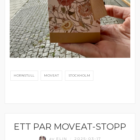
HORNSTULL
MOVEAT
STOCKHOLM
ETT PAR MOVEAT-STOPP
MATPRAT
av
ELIN
2025-03-17
/