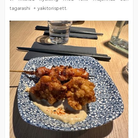
tagarashi + yakitorispett.