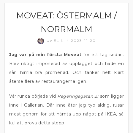
MOVEAT: ÖSTERMALM /
ÖSTERMALM
NORRMALM
av
ELIN
2023-11-20
/
Jag var på min första Moveat
för ett tag sedan.
Blev riktigt imponerad av upplägget och hade en
sån himla bra promenad. Och tänker helt klart
återse flera av restaurangerna igen.
Vår runda började vid
Regeringsgatan 21
som ligger
inne i Gallerian. Där inne äter jag typ aldrig, rusar
mest genom för att hämta upp något på IKEA, så
kul att prova detta stopp.