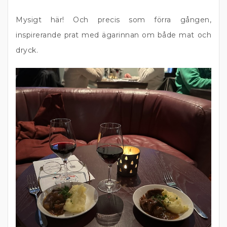
Mysigt här! Och precis som förra gången,
inspirerande prat med ägarinnan om både mat och
dryck.