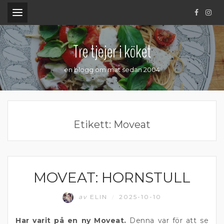
.
Tre tjejer i köket
en blogg om mat sedan 2004
Etikett:
Moveat
MOVEAT: HORNSTULL
ÄTA UTE
av
ELIN
2025-10-10
/
Har varit på en ny Moveat.
Denna var för att se