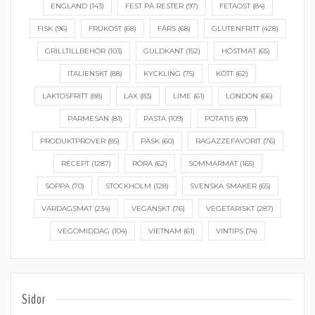
ENGLAND
(143)
FEST PÅ RESTER
(97)
FETAOST
(84)
FISK
(96)
FRUKOST
(68)
FÄRS
(68)
GLUTENFRITT
(428)
GRILLTILLBEHÖR
(103)
GULDKANT
(152)
HÖSTMAT
(65)
ITALIENSKT
(88)
KYCKLING
(75)
KÖTT
(62)
LAKTOSFRITT
(88)
LAX
(83)
LIME
(61)
LONDON
(66)
PARMESAN
(81)
PASTA
(109)
POTATIS
(69)
PRODUKTPROVER
(85)
PÅSK
(60)
RAGAZZEFAVORIT
(76)
RECEPT
(1287)
RÖRA
(62)
SOMMARMAT
(165)
SOPPA
(70)
STOCKHOLM
(128)
SVENSKA SMAKER
(65)
VARDAGSMAT
(234)
VEGANSKT
(76)
VEGETARISKT
(287)
VEGOMIDDAG
(104)
VIETNAM
(61)
VINTIPS
(74)
Sidor