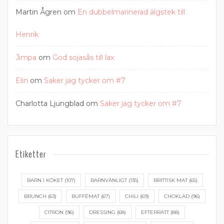
Martin Ågren
om
En dubbelmarinerad älgstek till
Henrik
Jimpa
om
God sojasås till lax
Elin
om
Saker jag tycker om #7
Charlotta Ljungblad
om
Saker jag tycker om #7
Etiketter
BARN I KÖKET
(107)
BARNVÄNLIGT
(135)
BRITTISK MAT
(65)
BRUNCH
(63)
BUFFÉMAT
(67)
CHILI
(69)
CHOKLAD
(96)
CITRON
(96)
DRESSING
(68)
EFTERRÄTT
(88)