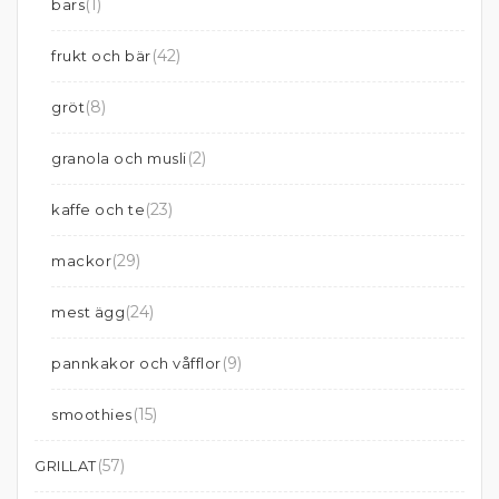
(1)
bars
(42)
frukt och bär
(8)
gröt
(2)
granola och musli
(23)
kaffe och te
(29)
mackor
(24)
mest ägg
(9)
pannkakor och våfflor
(15)
smoothies
(57)
GRILLAT