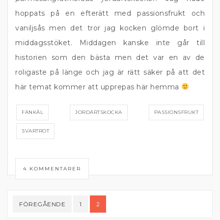
hoppats på en efterätt med passionsfrukt och
vaniljsås men det tror jag kocken glömde bort i
middagsstöket. Middagen kanske inte går till
historien som den bästa men det var en av de
roligaste på länge och jag är rätt säker på att det
här temat kommer att upprepas här hemma
FÄNKÅL
JORDÄRTSKOCKA
PASSIONSFRUKT
SVARTROT
4 KOMMENTARER
Sidnumrering
FÖREGÅENDE
1
2
för