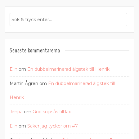
inlägg
Senaste kommentarerna
Elin
om
En dubbelmarinerad älgstek till Henrik
Martin Ågren
om
En dubbelmarinerad älgstek till
Henrik
Jimpa
om
God sojasås till lax
Elin
om
Saker jag tycker om #7