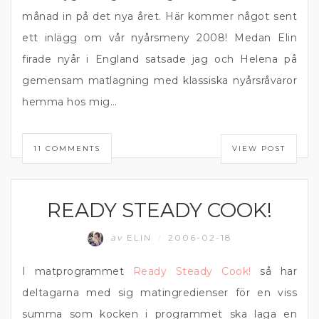
månad in på det nya året. Här kommer något sent
ett inlägg om vår nyårsmeny 2008! Medan Elin
firade nyår i England satsade jag och Helena på
gemensam matlagning med klassiska nyårsråvaror
hemma hos mig…
11 COMMENTS
VIEW POST
READY STEADY COOK!
FISK
av
ELIN
2006-02-18
/
I matprogrammet
Ready Steady Cook!
så har
deltagarna med sig matingredienser för en viss
summa som kocken i programmet ska laga en