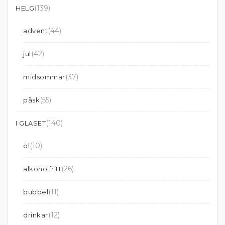
(139)
HELG
(44)
advent
(42)
jul
(37)
midsommar
(55)
påsk
(140)
I GLASET
(10)
öl
(26)
alkoholfritt
(11)
bubbel
(12)
drinkar