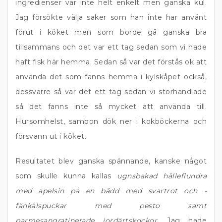
ingredienser var inte helt enkelt men ganska kul.
Jag försökte välja saker som han inte har använt
förut i köket men som borde gå ganska bra
tillsammans och det var ett tag sedan som vi hade
haft fisk här hemma. Sedan så var det förstås ok att
använda det som fanns hemma i kylskåpet också,
dessvärre så var det ett tag sedan vi storhandlade
så det fanns inte så mycket att använda till.
Hursomhelst, sambon dök ner i kokböckerna och
försvann ut i köket.
Resultatet blev ganska spännande, kanske något
som skulle kunna kallas
ugnsbakad hälleflundra
med apelsin på en bädd med svartrot och -
fänkålspuckar med pesto samt
parmesangratinerade jordärtskockor
. Jag hade