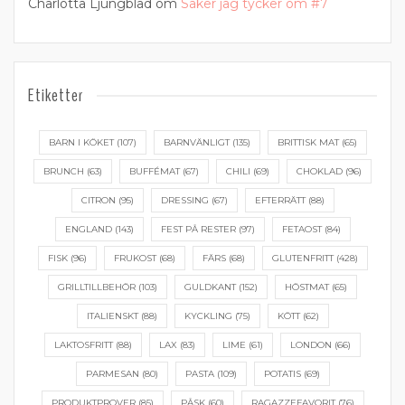
Charlotta Ljungblad
om
Saker jag tycker om #7
Etiketter
BARN I KÖKET
(107)
BARNVÄNLIGT
(135)
BRITTISK MAT
(65)
BRUNCH
(63)
BUFFÉMAT
(67)
CHILI
(69)
CHOKLAD
(96)
CITRON
(95)
DRESSING
(67)
EFTERRÄTT
(88)
ENGLAND
(143)
FEST PÅ RESTER
(97)
FETAOST
(84)
FISK
(96)
FRUKOST
(68)
FÄRS
(68)
GLUTENFRITT
(428)
GRILLTILLBEHÖR
(103)
GULDKANT
(152)
HÖSTMAT
(65)
ITALIENSKT
(88)
KYCKLING
(75)
KÖTT
(62)
LAKTOSFRITT
(88)
LAX
(83)
LIME
(61)
LONDON
(66)
PARMESAN
(80)
PASTA
(109)
POTATIS
(69)
PRODUKTPROVER
(85)
PÅSK
(60)
RAGAZZEFAVORIT
(76)