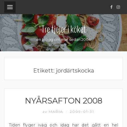
.
Tre tjejer i köket
en blogg om mat sedan 2004
Etikett:
jordärtskocka
NYÅRSAFTON 2008
DIPP OCH RÖROR
av
MARIA
2009-01-31
/
Tiden flyger iväg och idag har det gått en hel