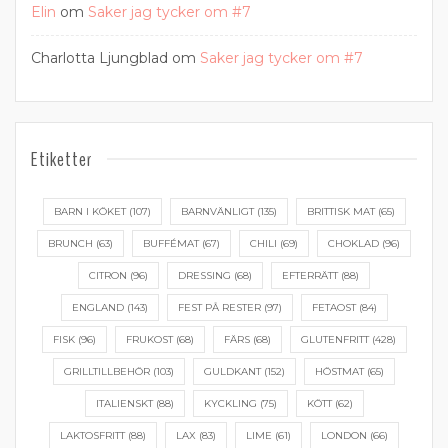
Elin
om
Saker jag tycker om #7
Charlotta Ljungblad
om
Saker jag tycker om #7
Etiketter
BARN I KÖKET
(107)
BARNVÄNLIGT
(135)
BRITTISK MAT
(65)
BRUNCH
(63)
BUFFÉMAT
(67)
CHILI
(69)
CHOKLAD
(96)
CITRON
(96)
DRESSING
(68)
EFTERRÄTT
(88)
ENGLAND
(143)
FEST PÅ RESTER
(97)
FETAOST
(84)
FISK
(96)
FRUKOST
(68)
FÄRS
(68)
GLUTENFRITT
(428)
GRILLTILLBEHÖR
(103)
GULDKANT
(152)
HÖSTMAT
(65)
ITALIENSKT
(88)
KYCKLING
(75)
KÖTT
(62)
LAKTOSFRITT
(88)
LAX
(83)
LIME
(61)
LONDON
(66)