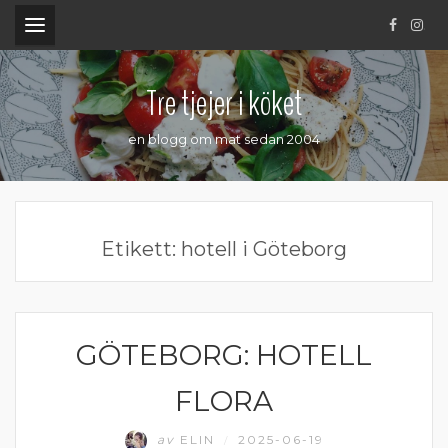
.
Tre tjejer i köket
en blogg om mat sedan 2004
Etikett:
hotell i Göteborg
GÖTEBORG: HOTELL
GÖTEBORG
FLORA
av
ELIN
2025-06-19
/