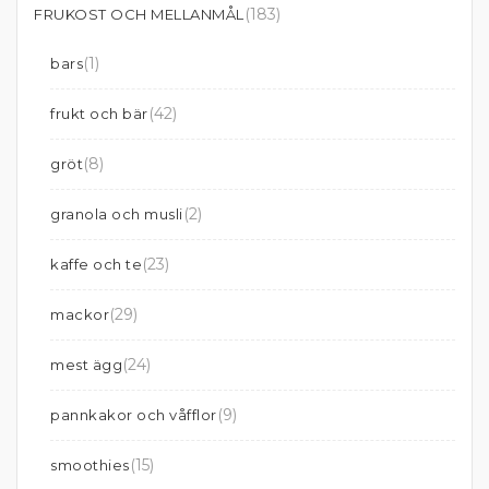
(183)
FRUKOST OCH MELLANMÅL
(1)
bars
(42)
frukt och bär
(8)
gröt
(2)
granola och musli
(23)
kaffe och te
(29)
mackor
(24)
mest ägg
(9)
pannkakor och våfflor
(15)
smoothies