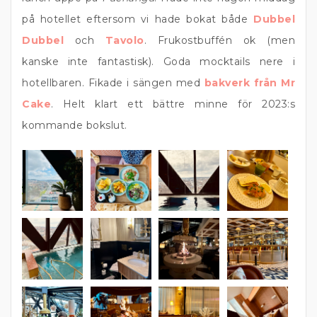
på hotellet eftersom vi hade bokat både
Dubbel
Dubbel
och
Tavolo
. Frukostbuffén ok (men
kanske inte fantastisk). Goda mocktails nere i
hotellbaren. Fikade i sängen med
bakverk från Mr
Cake
. Helt klart ett bättre minne för 2023:s
kommande bokslut.