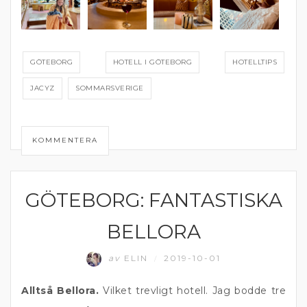
GÖTEBORG
HOTELL I GÖTEBORG
HOTELLTIPS
JACYZ
SOMMARSVERIGE
KOMMENTERA
GÖTEBORG: FANTASTISKA
ÄTA UTE
BELLORA
av
ELIN
2019-10-01
/
Alltså Bellora.
Vilket trevligt hotell. Jag bodde tre