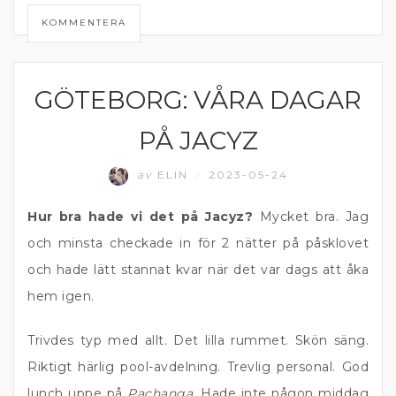
KOMMENTERA
GÖTEBORG: VÅRA DAGAR
GÖTEBORG
PÅ JACYZ
av
ELIN
2023-05-24
/
Hur bra hade vi det på Jacyz?
Mycket bra. Jag
och minsta checkade in för 2 nätter på påsklovet
och hade lätt stannat kvar när det var dags att åka
hem igen.
Trivdes typ med allt. Det lilla rummet. Skön säng.
Riktigt härlig pool-avdelning. Trevlig personal. God
lunch uppe på
Pachanga
. Hade inte någon middag