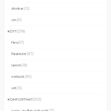
(12)
drinkar
(51)
vin
(238)
KÖTT
(67)
färs
(87)
fläskkött
(18)
lamm
(90)
nötkött
(15)
vilt
(303)
KOMFORTMAT
(21)
curry, nudlar och wok