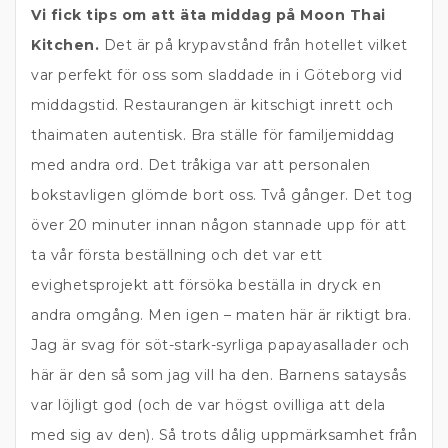
Vi fick tips om att äta middag på Moon Thai
Kitchen.
Det är på krypavstånd från hotellet vilket
var perfekt för oss som sladdade in i Göteborg vid
middagstid. Restaurangen är kitschigt inrett och
thaimaten autentisk. Bra ställe för familjemiddag
med andra ord. Det tråkiga var att personalen
bokstavligen glömde bort oss. Två gånger. Det tog
över 20 minuter innan någon stannade upp för att
ta vår första beställning och det var ett
evighetsprojekt att försöka beställa in dryck en
andra omgång. Men igen – maten här är riktigt bra.
Jag är svag för söt-stark-syrliga papayasallader och
här är den så som jag vill ha den. Barnens sataysås
var löjligt god (och de var högst ovilliga att dela
med sig av den). Så trots dålig uppmärksamhet från