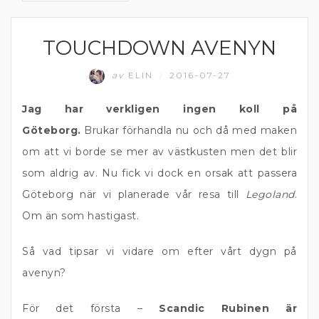
TOUCHDOWN AVENYN
ÄTA UTE
av
ELIN
2016-07-27
/
Jag har verkligen ingen koll på
Göteborg.
Brukar förhandla nu och då med maken
om att vi borde se mer av västkusten men det blir
som aldrig av. Nu fick vi dock en orsak att passera
Göteborg när vi planerade vår resa till
Legoland
.
Om än som hastigast.
Så vad tipsar vi vidare om efter vårt dygn på
avenyn?
För det första –
Scandic Rubinen är