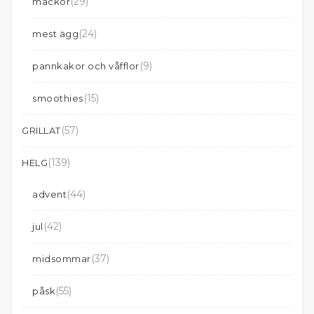
(29)
mackor
(24)
mest ägg
(9)
pannkakor och våfflor
(15)
smoothies
(57)
GRILLAT
(139)
HELG
(44)
advent
(42)
jul
(37)
midsommar
(55)
påsk