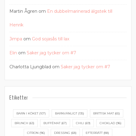
Martin Ågren
om
En dubbelmarinerad älgstek till
Henrik
Jimpa
om
God sojasås till lax
Elin
om
Saker jag tycker om #7
Charlotta Ljungblad
om
Saker jag tycker om #7
Etiketter
BARN I KÖKET
(107)
BARNVÄNLIGT
(135)
BRITTISK MAT
(65)
BRUNCH
(63)
BUFFÉMAT
(67)
CHILI
(69)
CHOKLAD
(96)
CITRON
(96)
DRESSING
(68)
EFTERRÄTT
(88)