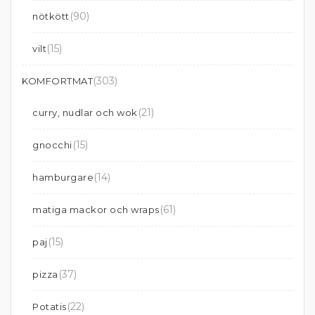
(90)
nötkött
(15)
vilt
(303)
KOMFORTMAT
(21)
curry, nudlar och wok
(15)
gnocchi
(14)
hamburgare
(61)
matiga mackor och wraps
(15)
paj
(37)
pizza
(22)
Potatis