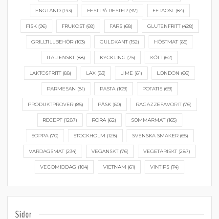
ENGLAND
(143)
FEST PÅ RESTER
(97)
FETAOST
(84)
FISK
(96)
FRUKOST
(68)
FÄRS
(68)
GLUTENFRITT
(428)
GRILLTILLBEHÖR
(103)
GULDKANT
(152)
HÖSTMAT
(65)
ITALIENSKT
(88)
KYCKLING
(75)
KÖTT
(62)
LAKTOSFRITT
(88)
LAX
(83)
LIME
(61)
LONDON
(66)
PARMESAN
(81)
PASTA
(109)
POTATIS
(69)
PRODUKTPROVER
(85)
PÅSK
(60)
RAGAZZEFAVORIT
(76)
RECEPT
(1287)
RÖRA
(62)
SOMMARMAT
(165)
SOPPA
(70)
STOCKHOLM
(128)
SVENSKA SMAKER
(65)
VARDAGSMAT
(234)
VEGANSKT
(76)
VEGETARISKT
(287)
VEGOMIDDAG
(104)
VIETNAM
(61)
VINTIPS
(74)
Sidor