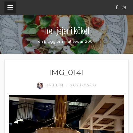
.
Tre tjejer i köket
en blogg om mat sedan 2004
IMG_0141
av
ELIN
2023-05-10
/