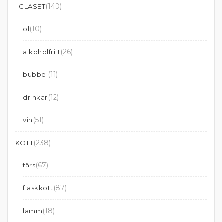
(140)
I GLASET
(10)
öl
(26)
alkoholfritt
(11)
bubbel
(12)
drinkar
(51)
vin
(238)
KÖTT
(67)
färs
(87)
fläskkött
(18)
lamm