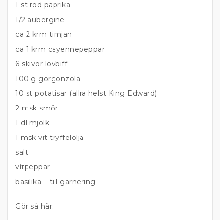
1 st röd paprika
1/2 aubergine
ca 2 krm timjan
ca 1 krm cayennepeppar
6 skivor lövbiff
100 g gorgonzola
10 st potatisar (allra helst King Edward)
2 msk smör
1 dl mjölk
1 msk vit tryffelolja
salt
vitpeppar
basilika – till garnering
Gör så här: