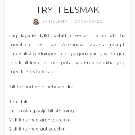
TRYFFELSMAK
av
HELENA
2006-09-22
/
Jag lagade fylld lövbiff i veckan, efter att ha
modifierat ett av Alexandra Zazzis recept.
Grönsaksblandningen och gorgonzolan gav en god
smak till lövbiffen och potatispurén blev extra lyxig
med lite tryffelolja i.
Till tre portioner behöver du:
1 gul lök
ca 1 msk rapsolja till stekning
2 dl fintärnad grön zucchini
2 dl fintärnad gul zucchini