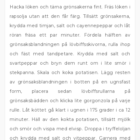
Hacka löken och tärna grönsakerna fint. Fräs löken i
rapsolja utan att den får färg. Tillsätt grönsakerna,
krydda med timjan, salt och cayennepeppar och låt
röran fräsa ett par minuter. Fördela hälften av
grönsaksblandningen på lövbiffsskivorna, rulla ihop
och fäst med tandpetare. Krydda med salt och
svartpeppar och bryn dem runt om i lite smör i
stekpanna. Skala och koka potatisen. Lägg resten
av grönsaksblandningen i botten på en ugnsfast
form, placera sedan lövbiffsrullarna på
grönsaksbädden och klicka lite gorgonzola på varje
rulle. Låt köttet gå klart i ugnen i 175 grader i ca 12
minuter. Häll av den kokta potatisen, tillsätt mjölk
och smör och vispa med elvisp. Droppa i tryffeloljan
och krydda med salt och vitpeppar. Garnera med