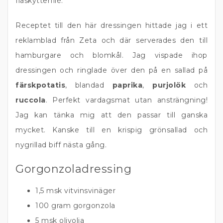
fläskytterfilé.
Receptet till den här dressingen hittade jag i ett
reklamblad från Zeta och där serverades den till
hamburgare och blomkål. Jag vispade ihop
dressingen och ringlade över den på en sallad på
färskpotatis
, blandad
paprika
,
purjolök
och
ruccola
. Perfekt vardagsmat utan ansträngning!
Jag kan tänka mig att den passar till ganska
mycket. Kanske till en krispig grönsallad och
nygrillad biff nästa gång.
Gorgonzoladressing
1,5 msk vitvinsvinäger
100 gram gorgonzola
5 msk olivolja