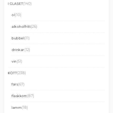
(140)
I GLASET
(10)
öl
(26)
alkoholfritt
(11)
bubbel
(12)
drinkar
(51)
vin
(238)
KÖTT
(67)
färs
(87)
fläskkött
(18)
lamm