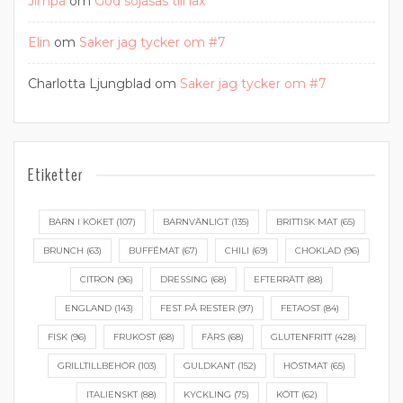
Jimpa
om
God sojasås till lax
Elin
om
Saker jag tycker om #7
Charlotta Ljungblad
om
Saker jag tycker om #7
Etiketter
BARN I KÖKET
(107)
BARNVÄNLIGT
(135)
BRITTISK MAT
(65)
BRUNCH
(63)
BUFFÉMAT
(67)
CHILI
(69)
CHOKLAD
(96)
CITRON
(96)
DRESSING
(68)
EFTERRÄTT
(88)
ENGLAND
(143)
FEST PÅ RESTER
(97)
FETAOST
(84)
FISK
(96)
FRUKOST
(68)
FÄRS
(68)
GLUTENFRITT
(428)
GRILLTILLBEHÖR
(103)
GULDKANT
(152)
HÖSTMAT
(65)
ITALIENSKT
(88)
KYCKLING
(75)
KÖTT
(62)