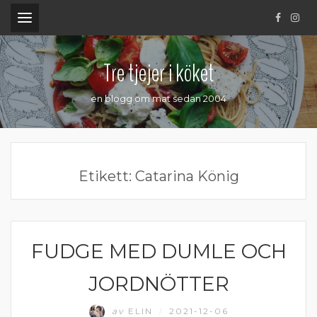
.
Tre tjejer i köket
en blogg om mat sedan 2004
Etikett:
Catarina König
FUDGE MED DUMLE OCH
ADVENT
JORDNÖTTER
av
ELIN
2021-12-06
/