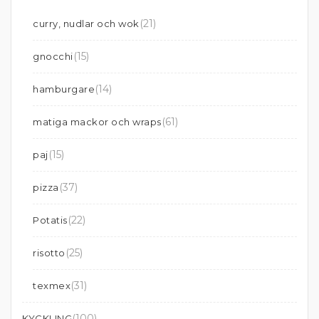
(21)
curry, nudlar och wok
(15)
gnocchi
(14)
hamburgare
(61)
matiga mackor och wraps
(15)
paj
(37)
pizza
(22)
Potatis
(25)
risotto
(31)
texmex
(100)
KYCKLING