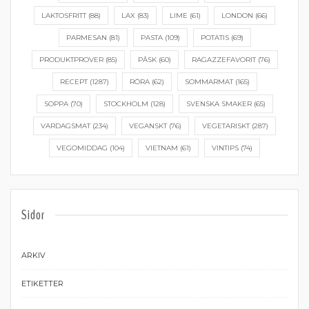
LAKTOSFRITT
(88)
LAX
(83)
LIME
(61)
LONDON
(66)
PARMESAN
(81)
PASTA
(109)
POTATIS
(69)
PRODUKTPROVER
(85)
PÅSK
(60)
RAGAZZEFAVORIT
(76)
RECEPT
(1287)
RÖRA
(62)
SOMMARMAT
(165)
SOPPA
(70)
STOCKHOLM
(128)
SVENSKA SMAKER
(65)
VARDAGSMAT
(234)
VEGANSKT
(76)
VEGETARISKT
(287)
VEGOMIDDAG
(104)
VIETNAM
(61)
VINTIPS
(74)
Sidor
ARKIV
ETIKETTER