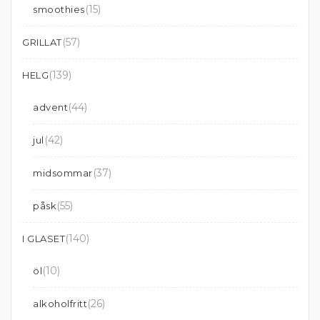
(15)
smoothies
(57)
GRILLAT
(139)
HELG
(44)
advent
(42)
jul
(37)
midsommar
(55)
påsk
(140)
I GLASET
(10)
öl
(26)
alkoholfritt