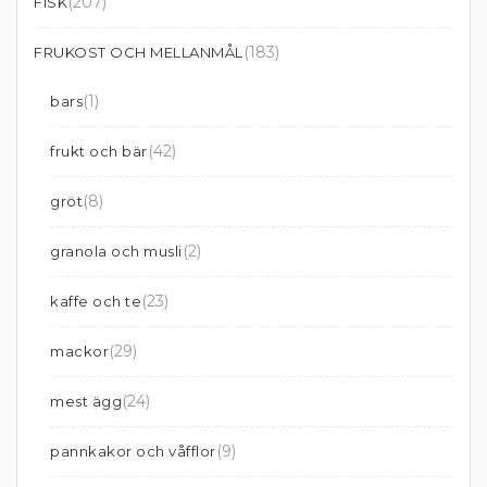
(207)
FISK
(183)
FRUKOST OCH MELLANMÅL
(1)
bars
(42)
frukt och bär
(8)
gröt
(2)
granola och musli
(23)
kaffe och te
(29)
mackor
(24)
mest ägg
(9)
pannkakor och våfflor