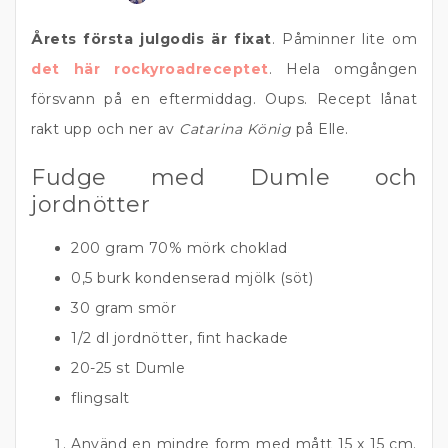
Årets första julgodis är fixat
. Påminner lite om
det här rockyroadreceptet
. Hela omgången
försvann på en eftermiddag. Oups. Recept lånat
rakt upp och ner av
Catarina König
på Elle.
Fudge med Dumle och
jordnötter
200 gram 70% mörk choklad
0,5 burk kondenserad mjölk (söt)
30 gram smör
1/2 dl jordnötter, fint hackade
20-25 st Dumle
flingsalt
Använd en mindre form med mått 15 x 15 cm.