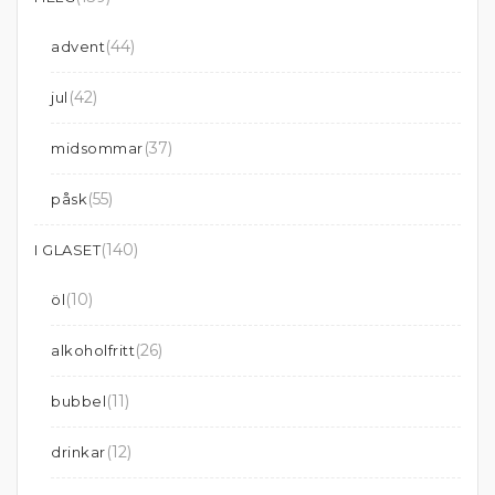
(44)
advent
(42)
jul
(37)
midsommar
(55)
påsk
(140)
I GLASET
(10)
öl
(26)
alkoholfritt
(11)
bubbel
(12)
drinkar