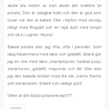
skulle äta resten av livet skulle det tveklöst bli
potatis. Den är oslagbar kokt och den är god som
tusan när den är bakad. Eller i klyftor med olivolja,
rikligt med flingsalt och en rejäl dutt med timjan
och så in i ugnen. Mums!
Bakad potatis äter jag ofta, ofta i perioder. Som
idag tillsammans med räkor och gräddfil. Ibland gör
jag en röra med räkor, champinjoner, hackad purjo,
stenbitsrom, gräddfil, majonnäs och dill. Eller äter
jag den bakade knölen med lite lök, creme fraiche
och stenbitsrom. Enkelt och väldigt gott!
Vilket är ditt bästa potatisrecept???
POTATIS