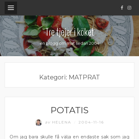
.
Tre tjejer i köket
en blogg om mat sedan 2004
Kategori:
MATPRAT
POTATIS
MATPRAT
av
HELENA
2004-11-16
/
Om jag bara skulle få välja en endaste sak som jag