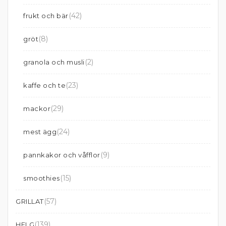
(42)
frukt och bär
(8)
gröt
(2)
granola och musli
(23)
kaffe och te
(29)
mackor
(24)
mest ägg
(9)
pannkakor och våfflor
(15)
smoothies
(57)
GRILLAT
(139)
HELG