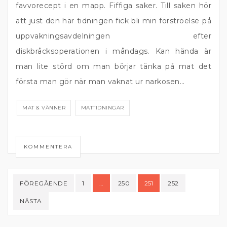
favvorecept i en mapp. Fiffiga saker. Till saken hör
att just den här tidningen fick bli min förströelse på
uppvakningsavdelningen efter
diskbråcksoperationen i måndags. Kan hända är
man lite störd om man börjar tänka på mat det
första man gör när man vaknat ur narkosen…
MAT & VÄNNER
MATTIDNINGAR
KOMMENTERA
Sidnumrering
FÖREGÅENDE
1
…
250
251
252
för
NÄSTA
inlägg