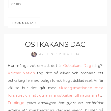
VINTIPS
1 KOMMENTAR
OSTKAKANS DAG
MATPRAT
av
ELIN
2004-11-14
/
Hur många vet om att det är
Ostkakans Dag
idag?!
Kalmar Nation
tog det på allvar och ordnade ett
ostkakegille med obligatorisk högtidsklädesel. Vi får
väl se hur det går med
riksdagsmotionen med
förslaget om att utnämna ostkakan till nationalrätt
.
Frödinge
(som onekligen har gjort ett ambitiöst
arbete att marknadsföra dagens event)
bjuder på