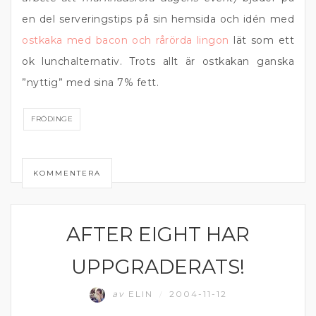
en del serveringstips på sin hemsida och idén med
ostkaka med bacon och rårörda lingon
lät som ett
ok lunchalternativ. Trots allt är ostkakan ganska
”nyttig” med sina 7% fett.
FRÖDINGE
KOMMENTERA
AFTER EIGHT HAR
MATPRAT
UPPGRADERATS!
av
ELIN
2004-11-12
/