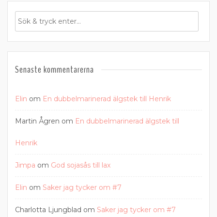
Senaste kommentarerna
Elin
om
En dubbelmarinerad älgstek till Henrik
Martin Ågren
om
En dubbelmarinerad älgstek till
Henrik
Jimpa
om
God sojasås till lax
Elin
om
Saker jag tycker om #7
Charlotta Ljungblad
om
Saker jag tycker om #7