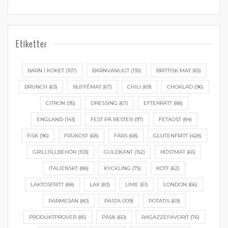
Etiketter
BARN I KÖKET
(107)
BARNVÄNLIGT
(135)
BRITTISK MAT
(65)
BRUNCH
(63)
BUFFÉMAT
(67)
CHILI
(69)
CHOKLAD
(96)
CITRON
(95)
DRESSING
(67)
EFTERRÄTT
(88)
ENGLAND
(143)
FEST PÅ RESTER
(97)
FETAOST
(84)
FISK
(96)
FRUKOST
(68)
FÄRS
(68)
GLUTENFRITT
(428)
GRILLTILLBEHÖR
(103)
GULDKANT
(152)
HÖSTMAT
(65)
ITALIENSKT
(88)
KYCKLING
(75)
KÖTT
(62)
LAKTOSFRITT
(88)
LAX
(83)
LIME
(61)
LONDON
(66)
PARMESAN
(80)
PASTA
(109)
POTATIS
(69)
PRODUKTPROVER
(85)
PÅSK
(60)
RAGAZZEFAVORIT
(76)