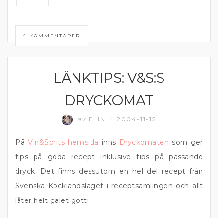
4 KOMMENTARER
LÄNKTIPS: V&S:S
I GLASET
DRYCKOMAT
av
ELIN
2004-11-15
/
På
Vin&Sprits hemsida
inns
Dryckomaten
som ger
tips på goda recept inklusive tips på passande
dryck. Det finns dessutom en hel del recept från
Svenska Kocklandslaget i receptsamlingen och allt
låter helt galet gott!