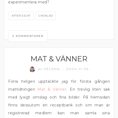
experimentera med?
AFTER EIGHT
CHOKLAD
2 KOMMENTARER
MAT & VÄNNER
MATPRAT
av
HELENA
2004-11-05
/
Förra helgen upptäckte jag för första gången
mattidningen
Mat & Vänner
. En trevlig liten sak
med lyxigt omslag och fina bilder. På hemsidan
finns dessutom en receptbank och om man är
registrerad medlem kan man samla sina