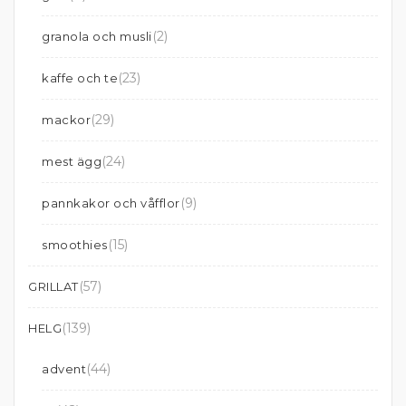
(2)
granola och musli
(23)
kaffe och te
(29)
mackor
(24)
mest ägg
(9)
pannkakor och våfflor
(15)
smoothies
(57)
GRILLAT
(139)
HELG
(44)
advent