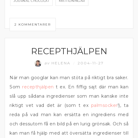
JOURNAL CHOCOLAT
MATTIDNINGAR
2 KOMMENTARER
RECEPTHJÄLPEN
MATPRAT
av
HELENA
2004-11-27
/
När man googlar kan man stöta på riktigt bra saker.
Som
recepthjälpen
t ex. En fiffig sajt där man kan
slå upp sådana ingredienser som man kanske inte
riktigt vet vad det är (som t ex
palmsocker
!), ta
reda på vad man kan ersätta en ingrediens med
och dessutom få en bild på en lurig grönsak. Och så
kan man få hjälp med att översätta ingredienser till