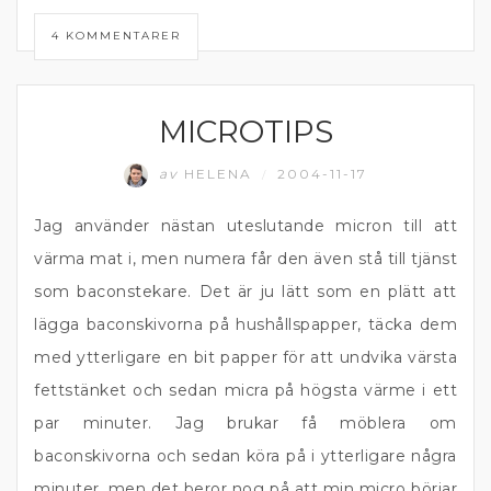
4 KOMMENTARER
MICROTIPS
MATPRAT
av
HELENA
2004-11-17
/
Jag använder nästan uteslutande micron till att
värma mat i, men numera får den även stå till tjänst
som baconstekare. Det är ju lätt som en plätt att
lägga baconskivorna på hushållspapper, täcka dem
med ytterligare en bit papper för att undvika värsta
fettstänket och sedan micra på högsta värme i ett
par minuter. Jag brukar få möblera om
baconskivorna och sedan köra på i ytterligare några
minuter, men det beror nog på att min micro börjar