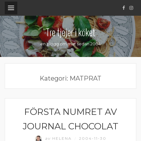
.
Tre tjejer i köket
en blogg om mat sedan 2004
Kategori:
MATPRAT
FÖRSTA NUMRET AV
MATPRAT
JOURNAL CHOCOLAT
av
HELENA
2004-11-30
/