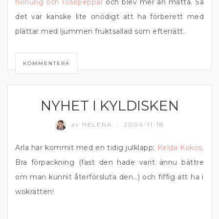
honung och rosépeppar
och blev mer än mätta. Så
det var kanske lite onödigt att ha förberett med
plättar med ljummen fruktsallad som efterrätt.
KOMMENTERA
NYHET I KYLDISKEN
MATPRAT
av
HELENA
2004-11-18
/
Arla har kommit med en tidig julklapp;
Kelda Kokos
.
Bra förpackning (fast den hade varit ännu bättre
om man kunnit återförsluta den…) och fiffig att ha i
wokrätten!