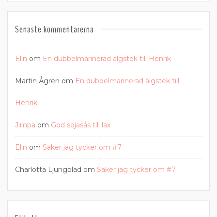
Senaste kommentarerna
Elin
om
En dubbelmarinerad älgstek till Henrik
Martin Ågren
om
En dubbelmarinerad älgstek till
Henrik
Jimpa
om
God sojasås till lax
Elin
om
Saker jag tycker om #7
Charlotta Ljungblad
om
Saker jag tycker om #7