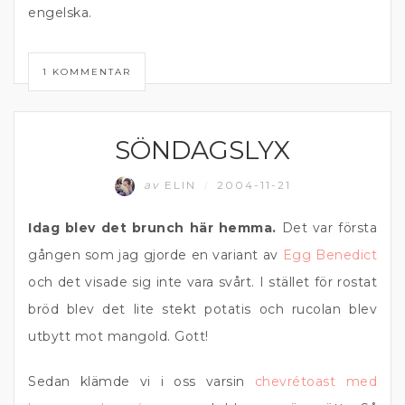
engelska.
1 KOMMENTAR
SÖNDAGSLYX
MATPRAT
av
ELIN
2004-11-21
/
Idag blev det brunch här hemma.
Det var första
gången som jag gjorde en variant av
Egg Benedict
och det visade sig inte vara svårt. I stället för rostat
bröd blev det lite stekt potatis och rucolan blev
utbytt mot mangold. Gott!
Sedan klämde vi i oss varsin
chevrétoast med