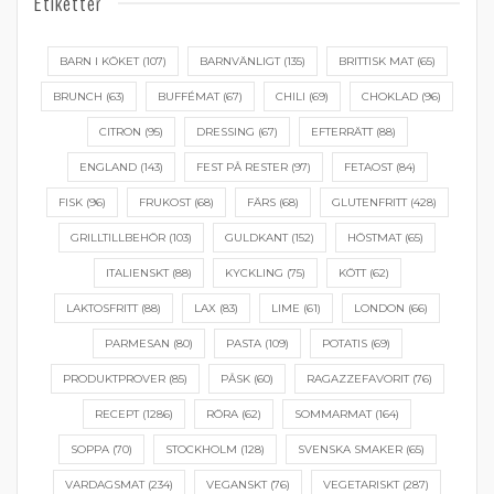
Etiketter
BARN I KÖKET
(107)
BARNVÄNLIGT
(135)
BRITTISK MAT
(65)
BRUNCH
(63)
BUFFÉMAT
(67)
CHILI
(69)
CHOKLAD
(96)
CITRON
(95)
DRESSING
(67)
EFTERRÄTT
(88)
ENGLAND
(143)
FEST PÅ RESTER
(97)
FETAOST
(84)
FISK
(96)
FRUKOST
(68)
FÄRS
(68)
GLUTENFRITT
(428)
GRILLTILLBEHÖR
(103)
GULDKANT
(152)
HÖSTMAT
(65)
ITALIENSKT
(88)
KYCKLING
(75)
KÖTT
(62)
LAKTOSFRITT
(88)
LAX
(83)
LIME
(61)
LONDON
(66)
PARMESAN
(80)
PASTA
(109)
POTATIS
(69)
PRODUKTPROVER
(85)
PÅSK
(60)
RAGAZZEFAVORIT
(76)
RECEPT
(1286)
RÖRA
(62)
SOMMARMAT
(164)
SOPPA
(70)
STOCKHOLM
(128)
SVENSKA SMAKER
(65)
VARDAGSMAT
(234)
VEGANSKT
(76)
VEGETARISKT
(287)