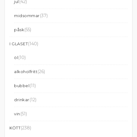
(42)
jul
(37)
midsommar
(55)
påsk
(140)
I GLASET
(10)
öl
(26)
alkoholfritt
(11)
bubbel
(12)
drinkar
(51)
vin
(238)
KÖTT