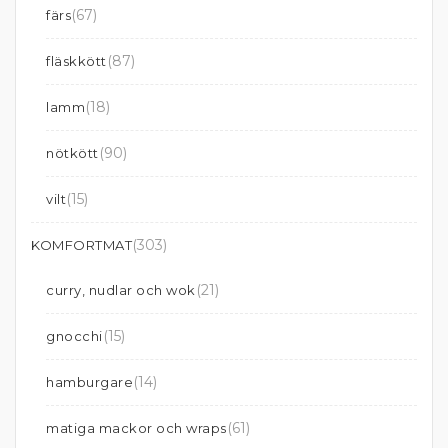
(67)
färs
(87)
fläskkött
(18)
lamm
(90)
nötkött
(15)
vilt
(303)
KOMFORTMAT
(21)
curry, nudlar och wok
(15)
gnocchi
(14)
hamburgare
(61)
matiga mackor och wraps