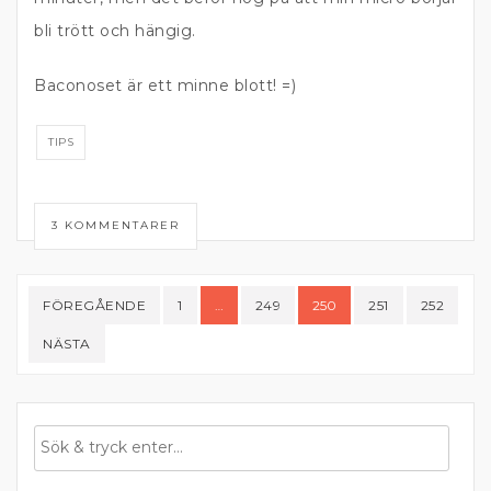
bli trött och hängig.
Baconoset är ett minne blott! =)
TIPS
3 KOMMENTARER
Sidnumrering
FÖREGÅENDE
1
…
249
250
251
252
för
NÄSTA
inlägg