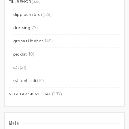
(325)
TILLBEHÖR
(129)
dipp och röror
(27)
dressing
(149)
gröna tillbehör
(10)
picklat
(21)
sås
(14)
sylt och saft
(297)
VEGETARISK MIDDAG
Meta