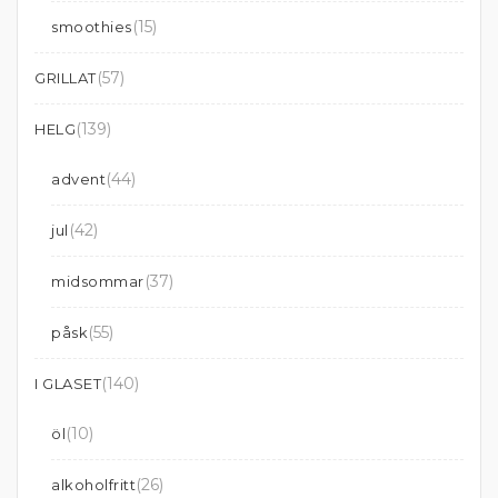
(15)
smoothies
(57)
GRILLAT
(139)
HELG
(44)
advent
(42)
jul
(37)
midsommar
(55)
påsk
(140)
I GLASET
(10)
öl
(26)
alkoholfritt