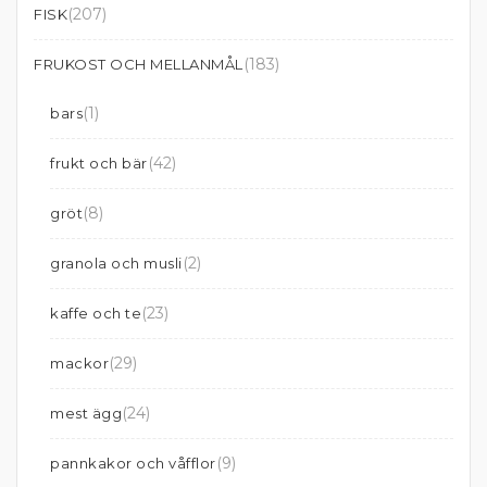
(207)
FISK
(183)
FRUKOST OCH MELLANMÅL
(1)
bars
(42)
frukt och bär
(8)
gröt
(2)
granola och musli
(23)
kaffe och te
(29)
mackor
(24)
mest ägg
(9)
pannkakor och våfflor