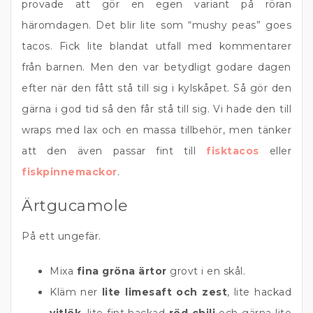
provade att gör en egen variant på röran
häromdagen. Det blir lite som “mushy peas” goes
tacos. Fick lite blandat utfall med kommentarer
från barnen. Men den var betydligt godare dagen
efter när den fått stå till sig i kylskåpet. Så gör den
gärna i god tid så den får stå till sig. Vi hade den till
wraps med lax och en massa tillbehör, men tänker
att den även passar fint till
fisktacos
eller
fiskpinnemackor
.
Ärtgucamole
På ett ungefär.
Mixa
fina gröna ärtor
grovt i en skål.
Kläm ner
lite limesaft och zest
, lite hackad