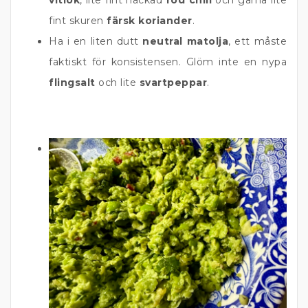
vitlök
, lite fint hackad
röd chili
och gärna lite
fint skuren
färsk koriander
.
Ha i en liten dutt
neutral matolja
, ett måste
faktiskt för konsistensen. Glöm inte en nypa
flingsalt
och lite
svartpeppar
.