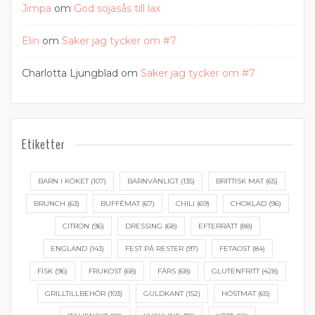
Jimpa
om
God sojasås till lax
Elin
om
Saker jag tycker om #7
Charlotta Ljungblad
om
Saker jag tycker om #7
Etiketter
BARN I KÖKET
(107)
BARNVÄNLIGT
(135)
BRITTISK MAT
(65)
BRUNCH
(63)
BUFFÉMAT
(67)
CHILI
(69)
CHOKLAD
(96)
CITRON
(96)
DRESSING
(68)
EFTERRÄTT
(88)
ENGLAND
(143)
FEST PÅ RESTER
(97)
FETAOST
(84)
FISK
(96)
FRUKOST
(68)
FÄRS
(68)
GLUTENFRITT
(428)
GRILLTILLBEHÖR
(103)
GULDKANT
(152)
HÖSTMAT
(65)