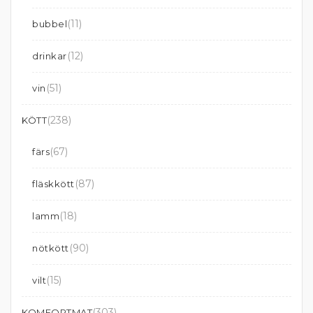
(11)
bubbel
(12)
drinkar
(51)
vin
(238)
KÖTT
(67)
färs
(87)
fläskkött
(18)
lamm
(90)
nötkött
(15)
vilt
(303)
KOMFORTMAT