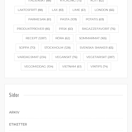
ITALIENSKT
(88)
KYCKLING
(75)
KÖTT
(62)
LAKTOSFRITT
(88)
LAX
(83)
LIME
(61)
LONDON
(66)
PARMESAN
(81)
PASTA
(109)
POTATIS
(69)
PRODUKTPROVER
(85)
PÅSK
(60)
RAGAZZEFAVORIT
(76)
RECEPT
(1287)
RÖRA
(62)
SOMMARMAT
(165)
SOPPA
(70)
STOCKHOLM
(128)
SVENSKA SMAKER
(65)
VARDAGSMAT
(234)
VEGANSKT
(76)
VEGETARISKT
(287)
VEGOMIDDAG
(104)
VIETNAM
(61)
VINTIPS
(74)
Sidor
ARKIV
ETIKETTER