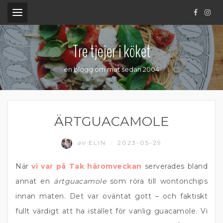
.
Tre tjejer i köket
en blogg om mat sedan 2004
ÄRTGUACAMOLE
av
ELIN
2023-05-29
/
När
vi var på Tak häromveckan
serverades bland
annat en
ärtguacamole
som röra till wontonchips
innan maten. Det var oväntat gott – och faktiskt
fullt värdigt att ha istället för vanlig guacamole. Vi