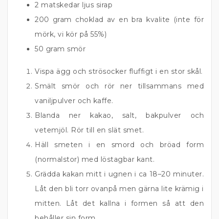
2 matskedar ljus sirap
200 gram choklad av en bra kvalite (inte för
mörk, vi kör på 55%)
50 gram smör
Vispa ägg och strösocker fluffigt i en stor skål.
Smält smör och rör ner tillsammans med
vaniljpulver och kaffe.
Blanda ner kakao, salt, bakpulver och
vetemjöl. Rör till en slät smet.
Häll smeten i en smord och bröad form
(normalstor) med löstagbar kant.
Grädda kakan mitt i ugnen i ca 18–20 minuter.
Låt den bli torr ovanpå men gärna lite krämig i
mitten. Låt det kallna i formen så att den
behåller sin form.