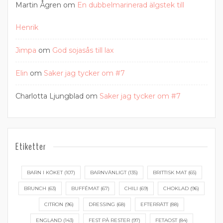
Martin Ågren
om
En dubbelmarinerad älgstek till
Henrik
Jimpa
om
God sojasås till lax
Elin
om
Saker jag tycker om #7
Charlotta Ljungblad
om
Saker jag tycker om #7
Etiketter
BARN I KÖKET
(107)
BARNVÄNLIGT
(135)
BRITTISK MAT
(65)
BRUNCH
(63)
BUFFÉMAT
(67)
CHILI
(69)
CHOKLAD
(96)
CITRON
(96)
DRESSING
(68)
EFTERRÄTT
(88)
ENGLAND
(143)
FEST PÅ RESTER
(97)
FETAOST
(84)