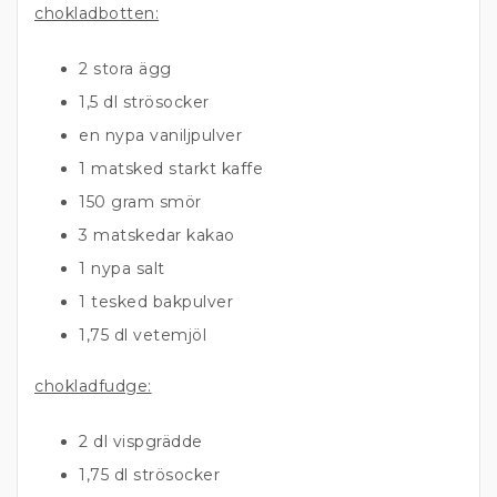
chokladbotten:
2 stora ägg
1,5 dl strösocker
en nypa vaniljpulver
1 matsked starkt kaffe
150 gram smör
3 matskedar kakao
1 nypa salt
1 tesked bakpulver
1,75 dl vetemjöl
chokladfudge:
2 dl vispgrädde
1,75 dl strösocker