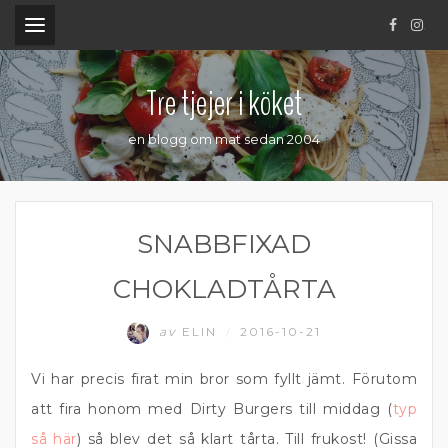
.
Tre tjejer i köket
en blogg om mat sedan 2004
SNABBFIXAD
CHOKLADTÅRTA
av
ELIN
2016-10-21
/
Vi har precis firat min bror som fyllt jämt. Förutom
att fira honom med Dirty Burgers till middag (
typ
så här
) så blev det så klart tårta. Till frukost! (Gissa