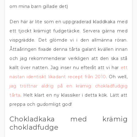
om mina barn gillade det)
Den här är lite som en uppgraderad kladdkaka med
ett tjockt krämigt fudgetäcke. Servera gärna med
vispgrädde. Det glömde vi i den allmänna röran.
Åttaåringen fixade denna tårta galant kvällen innan
och jag rekommenderar verkligen att den ska stå
kallt över natten. Jag inser nu efteråt att vi har
ett
nästan identiskt likadant recept från 2010
. Oh well,
jag tröttnar aldrig på en krämig chokladfudgig
tårta
. Helt klart en ny klassiker i detta kök. Lätt att
preppa och gudomligt god!
Chokladkaka med krämig
chokladfudge