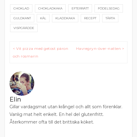
CHOKLAD
CHOKLADKAKA
EFTERRÄTT
FÖDELSEDAG
GULDKANT
KÅL
KLADDKAKA
RECEPT
TÅRTA
VISPGRÄDDE
Inläggsnavigering
< Vit pizza med getost päron
Havregryn-över-natten >
och rosmarin
Elin
Gillar vardagsmat utan krångel och allt som förenklar.
Vanlig mat helt enkelt. En hel del glutenfritt.
Återkommer ofta till det brittiska köket.