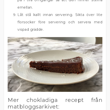
på i två omgångar så att den hinner stelna
emellan.
Låt stå kallt innan servering. Sikta över lite
florsocker före servering och servera med
vispad grädde.
Mer chokladiga recept från
matbloggsarkivet: