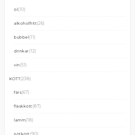
(10)
öl
(26)
alkoholfritt
(11)
bubbel
(12)
drinkar
(51)
vin
(238)
KÖTT
(67)
färs
(87)
fläskkött
(18)
lamm
(90)
nötkött