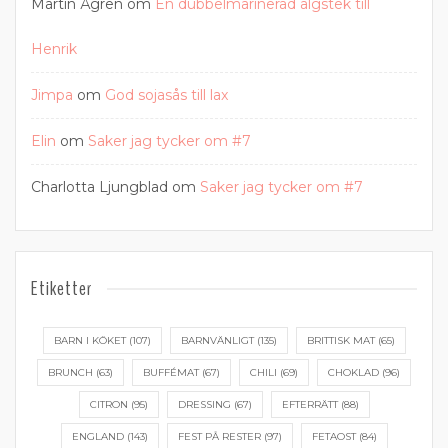
Martin Ågren
om
En dubbelmarinerad älgstek till
Henrik
Jimpa
om
God sojasås till lax
Elin
om
Saker jag tycker om #7
Charlotta Ljungblad
om
Saker jag tycker om #7
Etiketter
BARN I KÖKET
(107)
BARNVÄNLIGT
(135)
BRITTISK MAT
(65)
BRUNCH
(63)
BUFFÉMAT
(67)
CHILI
(69)
CHOKLAD
(96)
CITRON
(95)
DRESSING
(67)
EFTERRÄTT
(88)
ENGLAND
(143)
FEST PÅ RESTER
(97)
FETAOST
(84)