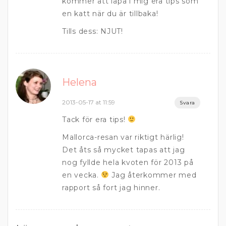
kommer att lapa i mig era tips som
en katt när du är tillbaka!
Tills dess: NJUT!
Helena
2013-05-17 at 11:59
Svara
Tack för era tips!
Mallorca-resan var riktigt härlig!
Det åts så mycket tapas att jag
nog fyllde hela kvoten för 2013 på
en vecka.
Jag återkommer med
rapport så fort jag hinner.