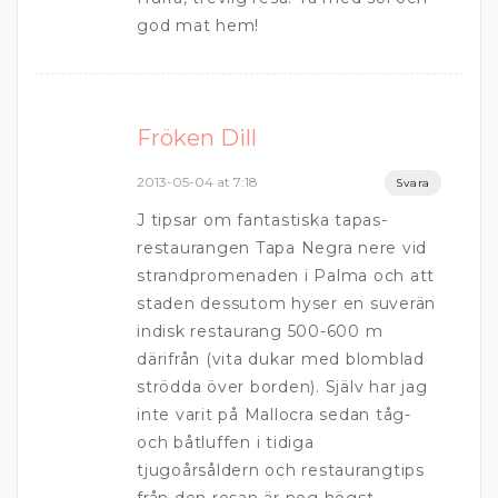
god mat hem!
Fröken Dill
2013-05-04 at 7:18
Svara
J tipsar om fantastiska tapas-
restaurangen Tapa Negra nere vid
strandpromenaden i Palma och att
staden dessutom hyser en suverän
indisk restaurang 500-600 m
därifrån (vita dukar med blomblad
strödda över borden). Själv har jag
inte varit på Mallocra sedan tåg-
och båtluffen i tidiga
tjugoårsåldern och restaurangtips