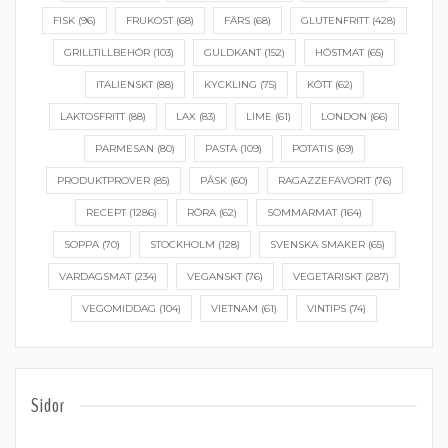
FISK
(96)
FRUKOST
(68)
FÄRS
(68)
GLUTENFRITT
(428)
GRILLTILLBEHÖR
(103)
GULDKANT
(152)
HÖSTMAT
(65)
ITALIENSKT
(88)
KYCKLING
(75)
KÖTT
(62)
LAKTOSFRITT
(88)
LAX
(83)
LIME
(61)
LONDON
(66)
PARMESAN
(80)
PASTA
(109)
POTATIS
(69)
PRODUKTPROVER
(85)
PÅSK
(60)
RAGAZZEFAVORIT
(76)
RECEPT
(1286)
RÖRA
(62)
SOMMARMAT
(164)
SOPPA
(70)
STOCKHOLM
(128)
SVENSKA SMAKER
(65)
VARDAGSMAT
(234)
VEGANSKT
(76)
VEGETARISKT
(287)
VEGOMIDDAG
(104)
VIETNAM
(61)
VINTIPS
(74)
Sidor