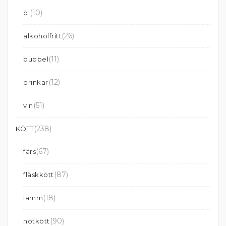
(10)
öl
(26)
alkoholfritt
(11)
bubbel
(12)
drinkar
(51)
vin
(238)
KÖTT
(67)
färs
(87)
fläskkött
(18)
lamm
(90)
nötkött