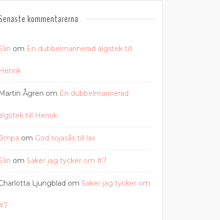
Senaste kommentarerna
Elin
om
En dubbelmarinerad älgstek till
Henrik
Martin Ågren
om
En dubbelmarinerad
älgstek till Henrik
Jimpa
om
God sojasås till lax
Elin
om
Saker jag tycker om #7
Charlotta Ljungblad
om
Saker jag tycker om
#7