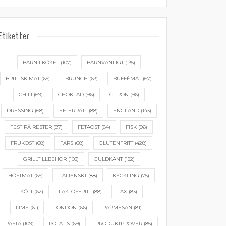
Etiketter
BARN I KÖKET
(107)
BARNVÄNLIGT
(135)
BRITTISK MAT
(65)
BRUNCH
(63)
BUFFÉMAT
(67)
CHILI
(69)
CHOKLAD
(96)
CITRON
(96)
DRESSING
(68)
EFTERRÄTT
(88)
ENGLAND
(143)
FEST PÅ RESTER
(97)
FETAOST
(84)
FISK
(96)
FRUKOST
(68)
FÄRS
(68)
GLUTENFRITT
(428)
GRILLTILLBEHÖR
(103)
GULDKANT
(152)
HÖSTMAT
(65)
ITALIENSKT
(88)
KYCKLING
(75)
KÖTT
(62)
LAKTOSFRITT
(88)
LAX
(83)
LIME
(61)
LONDON
(66)
PARMESAN
(81)
PASTA
(109)
POTATIS
(69)
PRODUKTPROVER
(85)