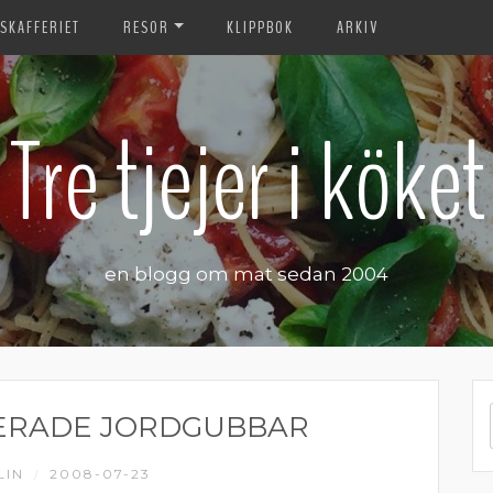
SKAFFERIET
RESOR
KLIPPBOK
ARKIV
Tre tjejer i köket
en blogg om mat sedan 2004
ERADE JORDGUBBAR
LIN
2008-07-23
/