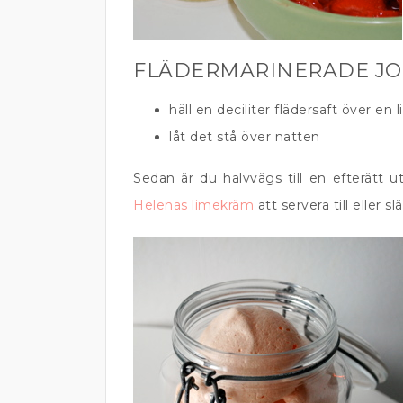
FLÄDERMARINERADE J
häll en deciliter flädersaft över en
låt det stå över natten
Sedan är du halvvägs till en efterätt u
Helenas limekräm
att servera till eller