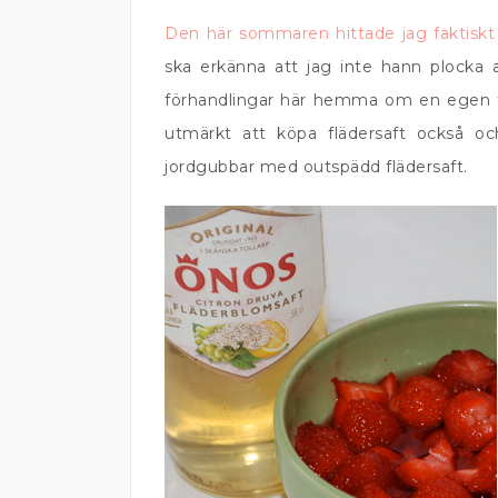
Den här sommaren hittade jag faktisk
ska erkänna att jag inte hann plocka a
förhandlingar här hemma om en egen fl
utmärkt att köpa flädersaft också o
jordgubbar med outspädd flädersaft.