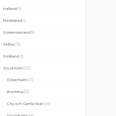
(2)
Halland
(1)
Medelpad
(5)
Södermanland
(13)
Skåne
(2)
Småland
(331)
Stockholm
(31)
Östermalm
(22)
Bromma
(44)
City och Gamla Stan
(14)
Djurgården