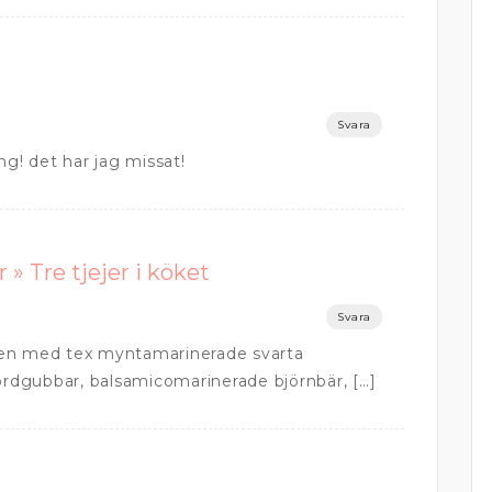
Svara
ng! det har jag missat!
 » Tre tjejer i köket
Svara
a sen med tex myntamarinerade svarta
jordgubbar, balsamicomarinerade björnbär, […]