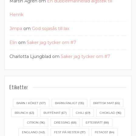
Martin Ågren
om
En dubbelmarinerad älgstek till
Henrik
Jimpa
om
God sojasås till lax
Elin
om
Saker jag tycker om #7
Charlotta Ljungblad
om
Saker jag tycker om #7
Etiketter
BARN I KÖKET
(107)
BARNVÄNLIGT
(135)
BRITTISK MAT
(65)
BRUNCH
(63)
BUFFÉMAT
(67)
CHILI
(69)
CHOKLAD
(96)
CITRON
(96)
DRESSING
(68)
EFTERRÄTT
(88)
ENGLAND
(143)
FEST PÅ RESTER
(97)
FETAOST
(84)