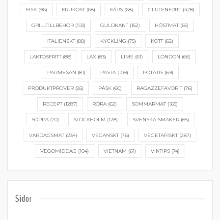
FISK
(96)
FRUKOST
(68)
FÄRS
(68)
GLUTENFRITT
(428)
GRILLTILLBEHÖR
(103)
GULDKANT
(152)
HÖSTMAT
(65)
ITALIENSKT
(88)
KYCKLING
(75)
KÖTT
(62)
LAKTOSFRITT
(88)
LAX
(83)
LIME
(61)
LONDON
(66)
PARMESAN
(81)
PASTA
(109)
POTATIS
(69)
PRODUKTPROVER
(85)
PÅSK
(60)
RAGAZZEFAVORIT
(76)
RECEPT
(1287)
RÖRA
(62)
SOMMARMAT
(165)
SOPPA
(70)
STOCKHOLM
(128)
SVENSKA SMAKER
(65)
VARDAGSMAT
(234)
VEGANSKT
(76)
VEGETARISKT
(287)
VEGOMIDDAG
(104)
VIETNAM
(61)
VINTIPS
(74)
Sidor