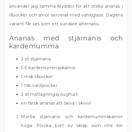
använder jag samma kryddor för att steka ananas i
råsocker och smör serverat med vaniljglass. Dagens
variant får ses som ett sundare alternativ.
Ananas med stjärnanis och
kardemumma
2 st stjärnanis
5-6 kardemummaskärnor
1 msk råsocker
1 tsk vaniljsocker
2 dl matlagningsyoughurt
en färsk ananas att skiva i skivor
Mortla stjärnanis och kardemummakärnor
noga. Plocka bort ev skräp som inte blir