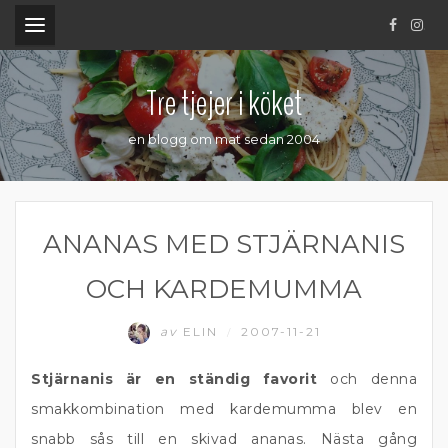
.
Tre tjejer i köket
en blogg om mat sedan 2004
ANANAS MED STJÄRNANIS
OCH KARDEMUMMA
av
ELIN
2007-11-21
/
Stjärnanis är en ständig favorit
och denna
smakkombination med kardemumma blev en
snabb sås till en skivad ananas. Nästa gång