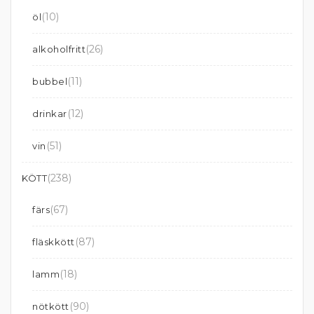
(10)
öl
(26)
alkoholfritt
(11)
bubbel
(12)
drinkar
(51)
vin
(238)
KÖTT
(67)
färs
(87)
fläskkött
(18)
lamm
(90)
nötkött