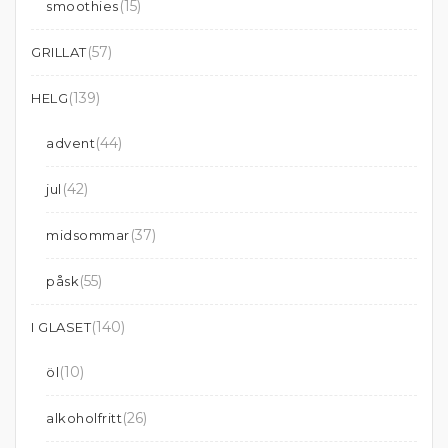
(15)
smoothies
(57)
GRILLAT
(139)
HELG
(44)
advent
(42)
jul
(37)
midsommar
(55)
påsk
(140)
I GLASET
(10)
öl
(26)
alkoholfritt