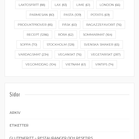
LAKTOSFRITT
(88)
LAX
(83)
LIME
(61)
LONDON
(66)
PARMESAN
(80)
PASTA
(109)
POTATIS
(69)
PRODUKTPROVER
(85)
PÅSK
(60)
RAGAZZEFAVORIT
(76)
RECEPT
(1286)
RÖRA
(62)
SOMMARMAT
(164)
SOPPA
(70)
STOCKHOLM
(128)
SVENSKA SMAKER
(65)
VARDAGSMAT
(234)
VEGANSKT
(76)
VEGETARISKT
(287)
VEGOMIDDAG
(104)
VIETNAM
(61)
VINTIPS
(74)
Sidor
ARKIV
ETIKETTER
GLUTENFRITT – RESTAURANGER OCH RESETIPS