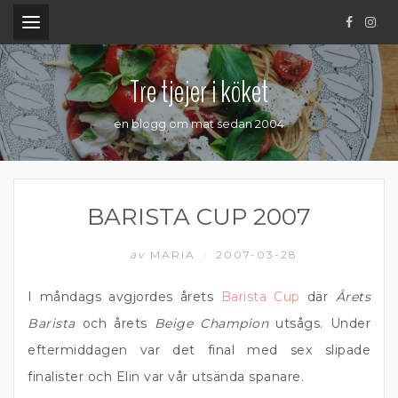
.
Tre tjejer i köket
en blogg om mat sedan 2004
BARISTA CUP 2007
av
MARIA
2007-03-28
/
I måndags avgjordes årets
Barista Cup
där
Årets
Barista
och årets
Beige Champion
utsågs. Under
eftermiddagen var det final med sex slipade
finalister och Elin var vår utsända spanare.