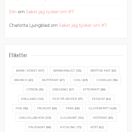
Elin
om
Saker jag tycker om #7
Charlotta Ljungblad
om
Saker jag tycker om #7
Etiketter
BARN I KÖKET
(107)
BARNVÄNLIGT
(135)
BRITTISK MAT
(65)
BRUNCH
(63)
BUFFÉMAT
(67)
CHILI
(69)
CHOKLAD
(96)
CITRON
(95)
DRESSING
(67)
EFTERRÄTT
(88)
ENGLAND
(143)
FEST PÅ RESTER
(97)
FETAOST
(84)
FISK
(96)
FRUKOST
(68)
FÄRS
(68)
GLUTENFRITT
(428)
GRILLTILLBEHÖR
(103)
GULDKANT
(152)
HÖSTMAT
(65)
ITALIENSKT
(88)
KYCKLING
(75)
KÖTT
(62)