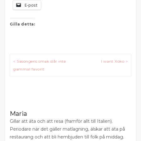
E-post
Gilla detta:
Inläggsnavigering
< Säsongens smak slår inte
I want Xoko >
gammal favorit
Maria
Gillar att äta och att resa (framför allt till Italien).
Periodare när det gäller matlagning, älskar att äta på
restaurang och att bli hembjuden till folk på middag.