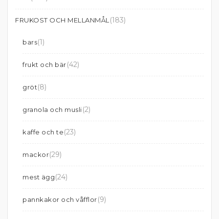
(183)
FRUKOST OCH MELLANMÅL
(1)
bars
(42)
frukt och bär
(8)
gröt
(2)
granola och musli
(23)
kaffe och te
(29)
mackor
(24)
mest ägg
(9)
pannkakor och våfflor