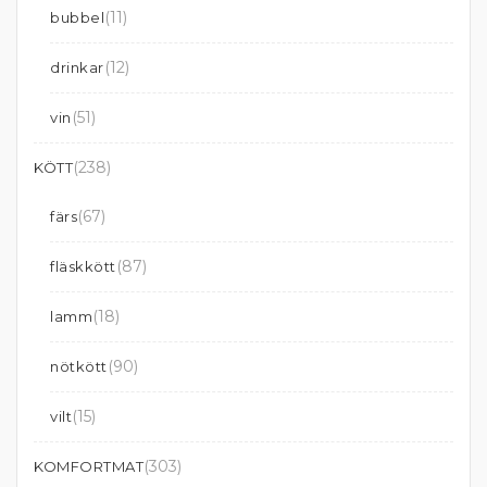
(11)
bubbel
(12)
drinkar
(51)
vin
(238)
KÖTT
(67)
färs
(87)
fläskkött
(18)
lamm
(90)
nötkött
(15)
vilt
(303)
KOMFORTMAT