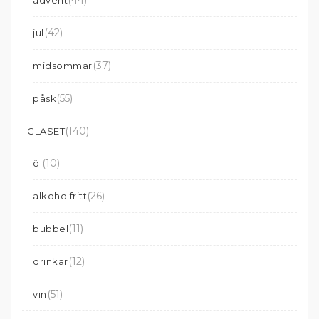
(44)
advent
(42)
jul
(37)
midsommar
(55)
påsk
(140)
I GLASET
(10)
öl
(26)
alkoholfritt
(11)
bubbel
(12)
drinkar
(51)
vin