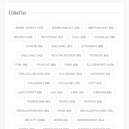
Etiketter
BARN I KÖKET
(107)
BARNVÄNLIGT
(135)
BRITTISK MAT
(65)
BRUNCH
(63)
BUFFÉMAT
(67)
CHILI
(69)
CHOKLAD
(96)
CITRON
(95)
DRESSING
(67)
EFTERRÄTT
(88)
ENGLAND
(143)
FEST PÅ RESTER
(97)
FETAOST
(84)
FISK
(96)
FRUKOST
(68)
FÄRS
(68)
GLUTENFRITT
(428)
GRILLTILLBEHÖR
(103)
GULDKANT
(152)
HÖSTMAT
(65)
ITALIENSKT
(88)
KYCKLING
(75)
KÖTT
(62)
LAKTOSFRITT
(88)
LAX
(83)
LIME
(61)
LONDON
(66)
PARMESAN
(80)
PASTA
(109)
POTATIS
(69)
PRODUKTPROVER
(85)
PÅSK
(60)
RAGAZZEFAVORIT
(76)
RECEPT
(1286)
RÖRA
(62)
SOMMARMAT
(164)