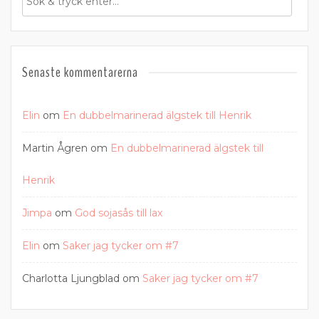
Senaste kommentarerna
Elin
om
En dubbelmarinerad älgstek till Henrik
Martin Ågren
om
En dubbelmarinerad älgstek till
Henrik
Jimpa
om
God sojasås till lax
Elin
om
Saker jag tycker om #7
Charlotta Ljungblad
om
Saker jag tycker om #7