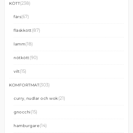
(238)
KÖTT
(67)
färs
(87)
fläskkött
(18)
lamm
(90)
nötkött
(15)
vilt
(303)
KOMFORTMAT
(21)
curry, nudlar och wok
(15)
gnocchi
(14)
hamburgare