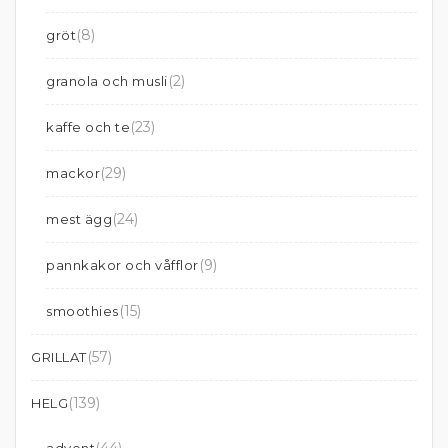
(8)
gröt
(2)
granola och musli
(23)
kaffe och te
(29)
mackor
(24)
mest ägg
(9)
pannkakor och våfflor
(15)
smoothies
(57)
GRILLAT
(139)
HELG