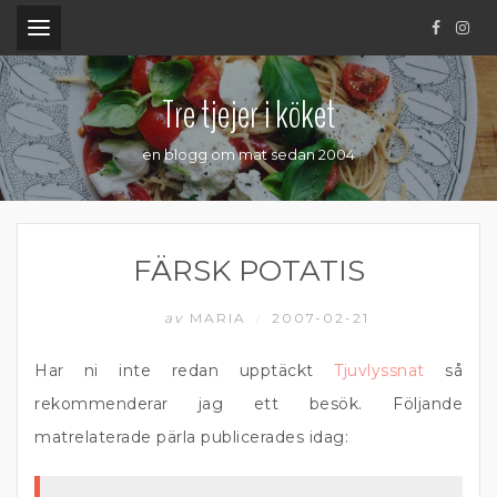
.
Tre tjejer i köket
en blogg om mat sedan 2004
FÄRSK POTATIS
av
MARIA
2007-02-21
/
Har ni inte redan upptäckt
Tjuvlyssnat
så
rekommenderar jag ett besök. Följande
matrelaterade pärla publicerades idag: