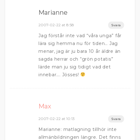
Marianne
2007-02-22 at 8:58
Svara
Jag förstår inte vad “våra unga” får
lära sig hemma nu för tiden… Jag
menar, jag är ju bara 10 år äldre än
sagda herrar och “grön potatis”
lärde man ju sig tidigt vad det
innebar…. Jösses!
Max
2007-02-22 at 10:13
Svara
Marianne: matlagning tillhör inte
allmänbildningen längre. Det finns