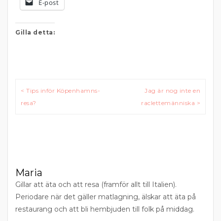
E-post
Gilla detta:
Inläggsnavigering
< Tips inför Köpenhamns-
Jag är nog inte en
resa?
raclettemänniska >
Maria
Gillar att äta och att resa (framför allt till Italien).
Periodare när det gäller matlagning, älskar att äta på
restaurang och att bli hembjuden till folk på middag.