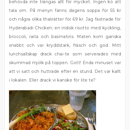
behövda inte trängas allt för mycket. Ingen kö att
tala om. På menyn fanns dagens soppa för 55 kr
och några olika thalirätter för 69 kr. Jag fastnade för
Hyderabadi Chicken; en indisk risotto med kyckling,
broccoli, raita och basmatiris. Maten kom ganska
snabbt och var kryddstark, fräsch och god. Mitt
lunchsällskap drack chai-te som serverades med
skummad mjölk på toppen. Gott! Enda minuset var
att vi satt och huttrade efter en stund. Det var kallt
i lokalen. Eller drack vi kanske för lite te?