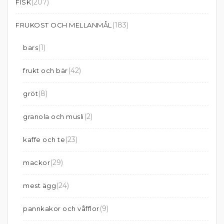
(207)
FISK
(183)
FRUKOST OCH MELLANMÅL
(1)
bars
(42)
frukt och bär
(8)
gröt
(2)
granola och musli
(23)
kaffe och te
(29)
mackor
(24)
mest ägg
(9)
pannkakor och våfflor