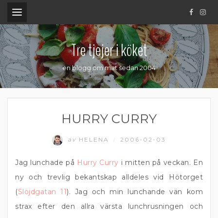
.
Tre tjejer i köket
en blogg om mat sedan 2004
HURRY CURRY
av
HELENA
2006-02-03
/
Jag lunchade på
Hurry Curry
i mitten på veckan. En
ny och trevlig bekantskap alldeles vid Hötorget
(
Slöjdgatan 11
). Jag och min lunchande vän kom
strax efter den allra värsta lunchrusningen och