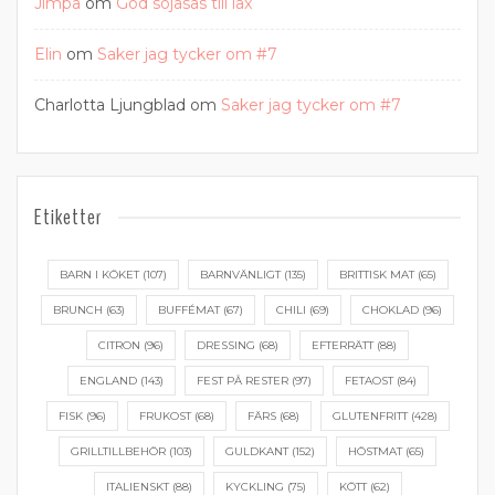
Jimpa
om
God sojasås till lax
Elin
om
Saker jag tycker om #7
Charlotta Ljungblad
om
Saker jag tycker om #7
Etiketter
BARN I KÖKET
(107)
BARNVÄNLIGT
(135)
BRITTISK MAT
(65)
BRUNCH
(63)
BUFFÉMAT
(67)
CHILI
(69)
CHOKLAD
(96)
CITRON
(96)
DRESSING
(68)
EFTERRÄTT
(88)
ENGLAND
(143)
FEST PÅ RESTER
(97)
FETAOST
(84)
FISK
(96)
FRUKOST
(68)
FÄRS
(68)
GLUTENFRITT
(428)
GRILLTILLBEHÖR
(103)
GULDKANT
(152)
HÖSTMAT
(65)
ITALIENSKT
(88)
KYCKLING
(75)
KÖTT
(62)