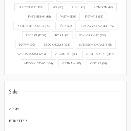
LAKTOSFRITT
(88)
LAX
(83)
LIME
(61)
LONDON
(66)
PARMESAN
(81)
PASTA
(109)
POTATIS
(69)
PRODUKTPROVER
(85)
PÅSK
(60)
RAGAZZEFAVORIT
(76)
RECEPT
(1287)
RÖRA
(62)
SOMMARMAT
(165)
SOPPA
(70)
STOCKHOLM
(128)
SVENSKA SMAKER
(65)
VARDAGSMAT
(234)
VEGANSKT
(76)
VEGETARISKT
(287)
VEGOMIDDAG
(104)
VIETNAM
(61)
VINTIPS
(74)
Sidor
ARKIV
ETIKETTER