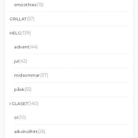
(15)
smoothies
(57)
GRILLAT
(139)
HELG
(44)
advent
(42)
jul
(37)
midsommar
(55)
påsk
(140)
I GLASET
(10)
öl
(26)
alkoholfritt