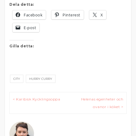
Dela detta:
Facebook
Pinterest
X
E-post
Gilla detta:
CITY
HURRY CURRY
Inläggsnavigering
< Karibisk Kycklingsoppa
Helenas egenheter och
ovanor i köket >