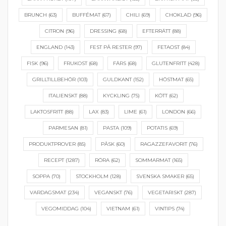
BRUNCH
(63)
BUFFÉMAT
(67)
CHILI
(69)
CHOKLAD
(96)
CITRON
(96)
DRESSING
(68)
EFTERRÄTT
(88)
ENGLAND
(143)
FEST PÅ RESTER
(97)
FETAOST
(84)
FISK
(96)
FRUKOST
(68)
FÄRS
(68)
GLUTENFRITT
(428)
GRILLTILLBEHÖR
(103)
GULDKANT
(152)
HÖSTMAT
(65)
ITALIENSKT
(88)
KYCKLING
(75)
KÖTT
(62)
LAKTOSFRITT
(88)
LAX
(83)
LIME
(61)
LONDON
(66)
PARMESAN
(81)
PASTA
(109)
POTATIS
(69)
PRODUKTPROVER
(85)
PÅSK
(60)
RAGAZZEFAVORIT
(76)
RECEPT
(1287)
RÖRA
(62)
SOMMARMAT
(165)
SOPPA
(70)
STOCKHOLM
(128)
SVENSKA SMAKER
(65)
VARDAGSMAT
(234)
VEGANSKT
(76)
VEGETARISKT
(287)
VEGOMIDDAG
(104)
VIETNAM
(61)
VINTIPS
(74)