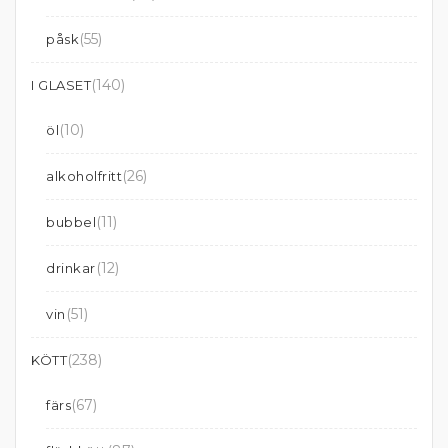
(55)
påsk
(140)
I GLASET
(10)
öl
(26)
alkoholfritt
(11)
bubbel
(12)
drinkar
(51)
vin
(238)
KÖTT
(67)
färs