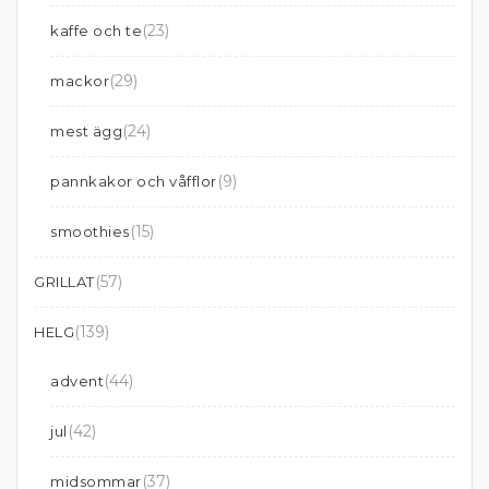
(23)
kaffe och te
(29)
mackor
(24)
mest ägg
(9)
pannkakor och våfflor
(15)
smoothies
(57)
GRILLAT
(139)
HELG
(44)
advent
(42)
jul
(37)
midsommar