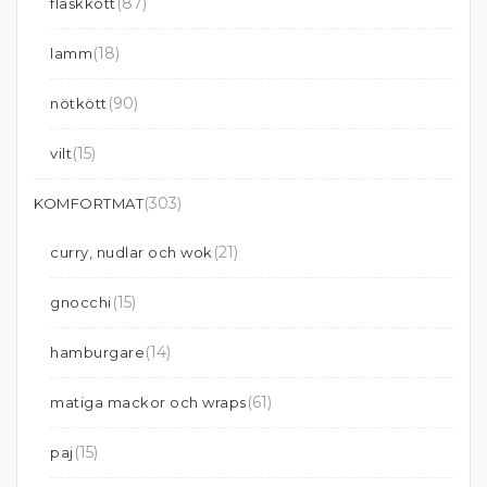
(87)
fläskkött
(18)
lamm
(90)
nötkött
(15)
vilt
(303)
KOMFORTMAT
(21)
curry, nudlar och wok
(15)
gnocchi
(14)
hamburgare
(61)
matiga mackor och wraps
(15)
paj