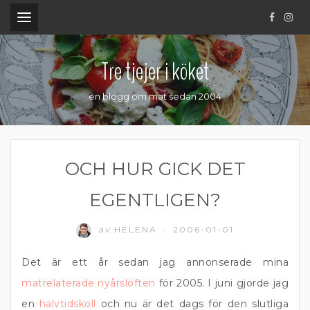
.
Tre tjejer i köket
en blogg om mat sedan 2004
OCH HUR GICK DET
EGENTLIGEN?
av
HELENA
2006-01-01
/
Det är ett år sedan jag annonserade mina
matrelaterade nyårslöften
för 2005. I juni gjorde jag
en
halvtidskoll
och nu är det dags för den slutliga