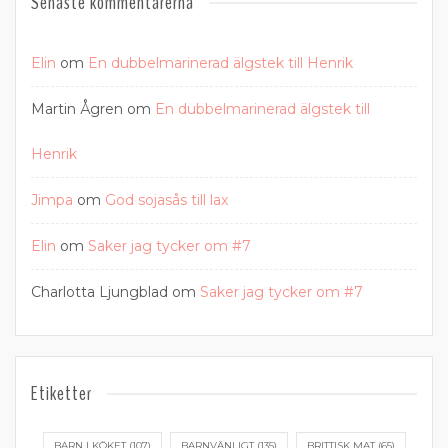
Senaste kommentarerna
Elin
om
En dubbelmarinerad älgstek till Henrik
Martin Ågren
om
En dubbelmarinerad älgstek till
Henrik
Jimpa
om
God sojasås till lax
Elin
om
Saker jag tycker om #7
Charlotta Ljungblad
om
Saker jag tycker om #7
Etiketter
BARN I KÖKET
(107)
BARNVÄNLIGT
(135)
BRITTISK MAT
(65)