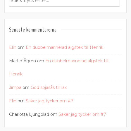
Senaste kommentarerna
Elin
om
En dubbelmarinerad älgstek till Henrik
Martin Ågren
om
En dubbelmarinerad älgstek till
Henrik
Jimpa
om
God sojasås till lax
Elin
om
Saker jag tycker om #7
Charlotta Ljungblad
om
Saker jag tycker om #7