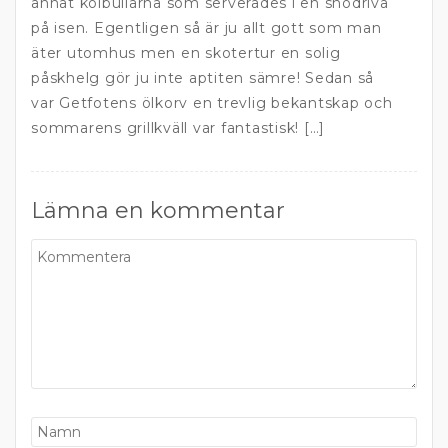
annat kolbullarna som serverades i en snödriva
på isen. Egentligen så är ju allt gott som man
äter utomhus men en skotertur en solig
påskhelg gör ju inte aptiten sämre! Sedan så
var Getfotens ölkorv en trevlig bekantskap och
sommarens grillkväll var fantastisk! […]
Lämna en kommentar