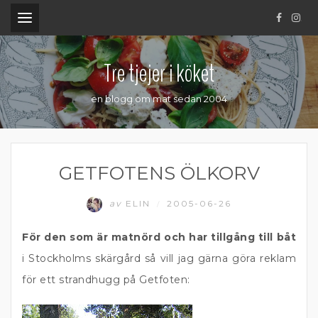
.
Tre tjejer i köket
en blogg om mat sedan 2004
GETFOTENS ÖLKORV
av
ELIN
2005-06-26
/
För den som är matnörd och har tillgång till båt
i Stockholms skärgård så vill jag gärna göra reklam
för ett strandhugg på Getfoten: