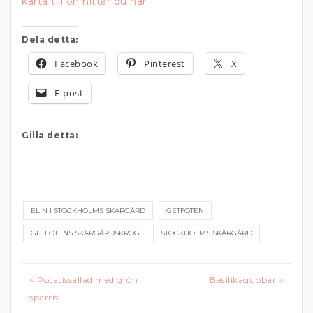
karta till ön hittar du här
Dela detta:
Facebook
Pinterest
X
E-post
Gilla detta:
ELIN I STOCKHOLMS SKÄRGÅRD
GETFOTEN
GETFOTENS SKÄRGÅRDSKROG
STOCKHOLMS SKÄRGÅRD
Inläggsnavigering
< Potatissallad med grön
Basilikagubbar >
sparris