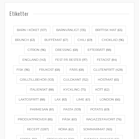
Etiketter
BARN I KÖKET
(107)
BARNVÄNLIGT
(135)
BRITTISK MAT
(65)
BRUNCH
(63)
BUFFÉMAT
(67)
CHILI
(69)
CHOKLAD
(96)
CITRON
(96)
DRESSING
(68)
EFTERRÄTT
(88)
ENGLAND
(143)
FEST PÅ RESTER
(97)
FETAOST
(84)
FISK
(96)
FRUKOST
(68)
FÄRS
(68)
GLUTENFRITT
(428)
GRILLTILLBEHÖR
(103)
GULDKANT
(152)
HÖSTMAT
(65)
ITALIENSKT
(88)
KYCKLING
(75)
KÖTT
(62)
LAKTOSFRITT
(88)
LAX
(83)
LIME
(61)
LONDON
(66)
PARMESAN
(81)
PASTA
(109)
POTATIS
(69)
PRODUKTPROVER
(85)
PÅSK
(60)
RAGAZZEFAVORIT
(76)
RECEPT
(1287)
RÖRA
(62)
SOMMARMAT
(165)