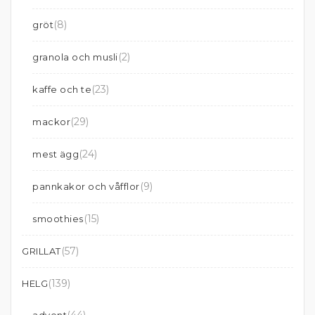
(8)
gröt
(2)
granola och musli
(23)
kaffe och te
(29)
mackor
(24)
mest ägg
(9)
pannkakor och våfflor
(15)
smoothies
(57)
GRILLAT
(139)
HELG