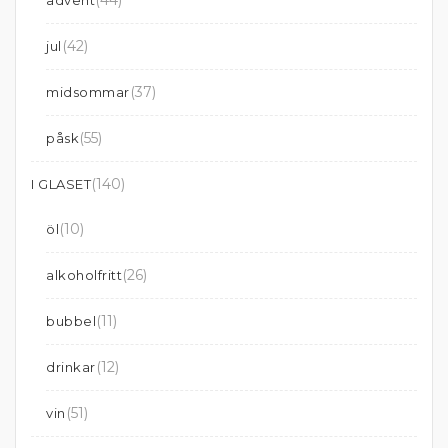
(44)
advent
(42)
jul
(37)
midsommar
(55)
påsk
(140)
I GLASET
(10)
öl
(26)
alkoholfritt
(11)
bubbel
(12)
drinkar
(51)
vin