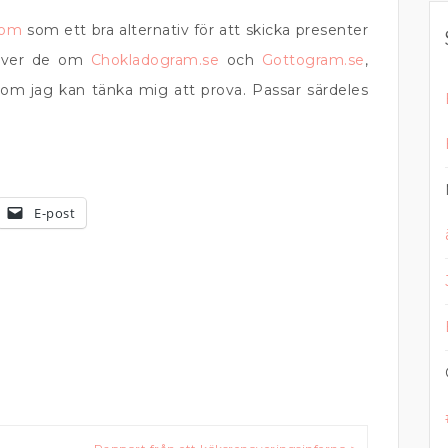
com
som ett bra alternativ för att skicka presenter
iver de om
Chokladogram.se
och
Gottogram.se
,
v som jag kan tänka mig att prova. Passar särdeles
E-post