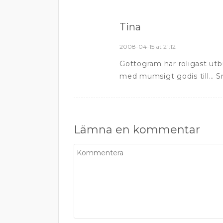
Tina
2008-04-15 at 21:12
Gottogram har roligast utb
med mumsigt godis till… S
Lämna en kommentar