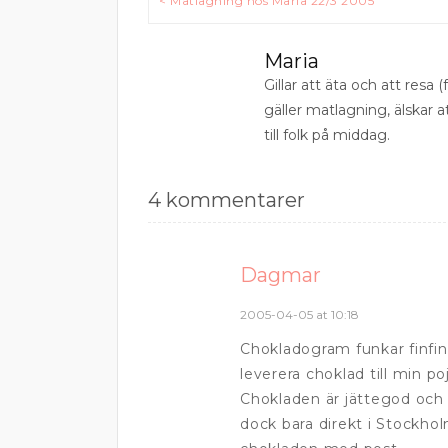
< Matlagning hos Maria 22/3 2005
Maria
Gillar att äta och att resa (f
gäller matlagning, älskar 
till folk på middag.
4 kommentarer
Dagmar
2005-04-05 at 10:18
Chokladogram funkar finfint!
leverera choklad till min po
Chokladen är jättegod och
dock bara direkt i Stockhol