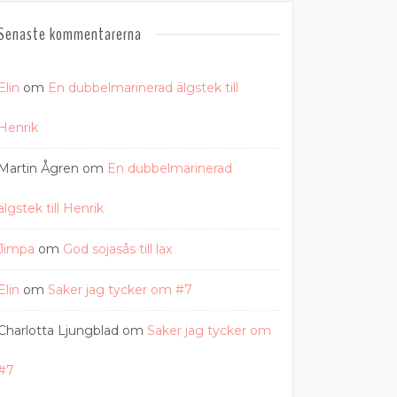
Senaste kommentarerna
Elin
om
En dubbelmarinerad älgstek till
Henrik
Martin Ågren
om
En dubbelmarinerad
älgstek till Henrik
Jimpa
om
God sojasås till lax
Elin
om
Saker jag tycker om #7
Charlotta Ljungblad
om
Saker jag tycker om
#7