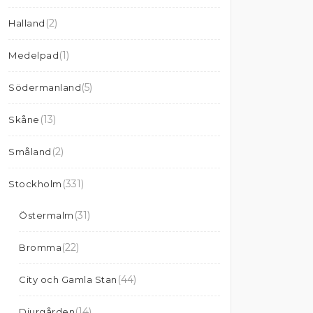
(2)
Halland
(1)
Medelpad
(5)
Södermanland
(13)
Skåne
(2)
Småland
(331)
Stockholm
(31)
Östermalm
(22)
Bromma
(44)
City och Gamla Stan
(14)
Djurgården