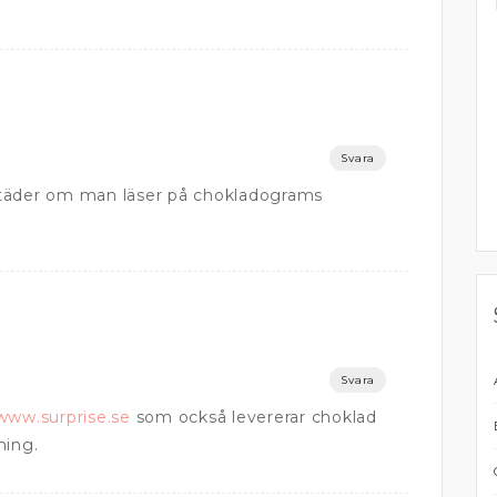
Svara
r städer om man läser på chokladograms
Svara
/www.surprise.se
som också levererar choklad
ning.