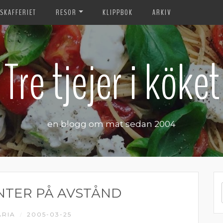
SKAFFERIET
RESOR
KLIPPBOK
ARKIV
Tre tjejer i köket
en blogg om mat sedan 2004
NTER PÅ AVSTÅND
RIA
2005-03-25
/