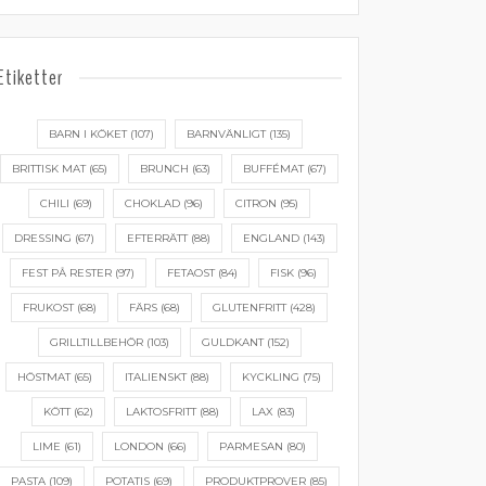
Etiketter
BARN I KÖKET
(107)
BARNVÄNLIGT
(135)
BRITTISK MAT
(65)
BRUNCH
(63)
BUFFÉMAT
(67)
CHILI
(69)
CHOKLAD
(96)
CITRON
(95)
DRESSING
(67)
EFTERRÄTT
(88)
ENGLAND
(143)
FEST PÅ RESTER
(97)
FETAOST
(84)
FISK
(96)
FRUKOST
(68)
FÄRS
(68)
GLUTENFRITT
(428)
GRILLTILLBEHÖR
(103)
GULDKANT
(152)
HÖSTMAT
(65)
ITALIENSKT
(88)
KYCKLING
(75)
KÖTT
(62)
LAKTOSFRITT
(88)
LAX
(83)
LIME
(61)
LONDON
(66)
PARMESAN
(80)
PASTA
(109)
POTATIS
(69)
PRODUKTPROVER
(85)