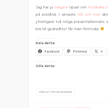
Jag har ju
tidigare
tipsat om
Postkaka.
på avstånd. I senaste
Allt om mat
skr
ytterligare två roliga presentalternati
bra till godisråttor får man förmoda.
Dela detta:
Facebook
Pinterest
X
Gilla detta:
ISTÄLLET FÖR EN BLOMMA
Inläggsnavigering