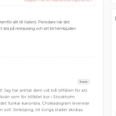
Rapport från ett köksrenoveringsinferno >
ramför allt till Italien). Periodare när det
att äta på restaurang och att bli hembjuden
Svara
 Jag har anlitat dem vid två tillfällen för att
jkvän som för tillfället bor i Stockholm.
 det funkar kanonbra. Chokladogram levererar
m och Jönköping, till övriga städer skickas