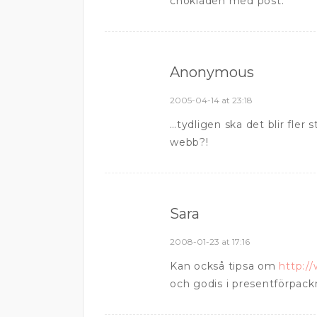
chokladen med post.
Anonymous
2005-04-14 at 23:18
…tydligen ska det blir fle
webb?!
Sara
2008-01-23 at 17:16
Kan också tipsa om
http:/
och godis i presentförpack