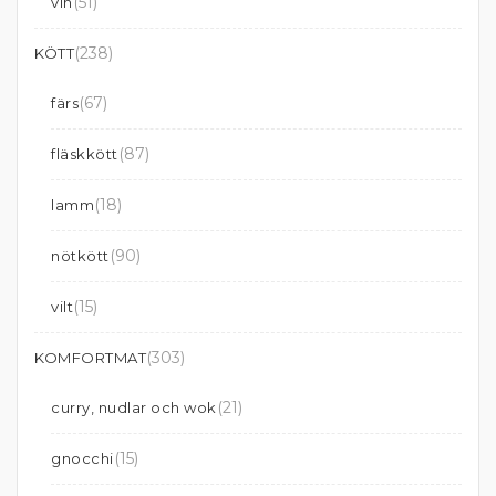
(51)
vin
(238)
KÖTT
(67)
färs
(87)
fläskkött
(18)
lamm
(90)
nötkött
(15)
vilt
(303)
KOMFORTMAT
(21)
curry, nudlar och wok
(15)
gnocchi