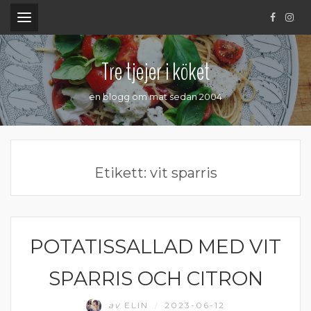
.
Tre tjejer i köket
en blogg om mat sedan 2004
Etikett:
vit sparris
POTATISSALLAD MED VIT
GRÖNA TILLBEHÖR
SPARRIS OCH CITRON
av
ELIN
2023-06-12
/