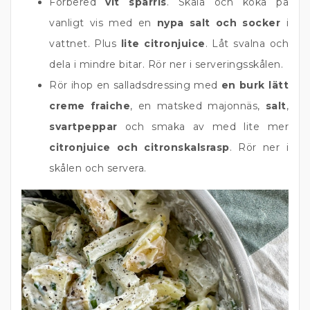
Förbered
vit sparris
. Skala och koka på
vanligt vis med en
nypa salt och socker
i
vattnet. Plus
lite citronjuice
. Låt svalna och
dela i mindre bitar. Rör ner i serveringsskålen.
Rör ihop en salladsdressing med
en burk lätt
creme fraiche
, en matsked majonnäs,
salt
,
svartpeppar
och smaka av med lite mer
citronjuice och citronskalsrasp
. Rör ner i
skålen och servera.