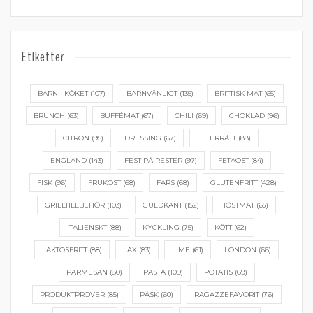
Etiketter
BARN I KÖKET
(107)
BARNVÄNLIGT
(135)
BRITTISK MAT
(65)
BRUNCH
(63)
BUFFÉMAT
(67)
CHILI
(69)
CHOKLAD
(96)
CITRON
(95)
DRESSING
(67)
EFTERRÄTT
(88)
ENGLAND
(143)
FEST PÅ RESTER
(97)
FETAOST
(84)
FISK
(96)
FRUKOST
(68)
FÄRS
(68)
GLUTENFRITT
(428)
GRILLTILLBEHÖR
(103)
GULDKANT
(152)
HÖSTMAT
(65)
ITALIENSKT
(88)
KYCKLING
(75)
KÖTT
(62)
LAKTOSFRITT
(88)
LAX
(83)
LIME
(61)
LONDON
(66)
PARMESAN
(80)
PASTA
(109)
POTATIS
(69)
PRODUKTPROVER
(85)
PÅSK
(60)
RAGAZZEFAVORIT
(76)