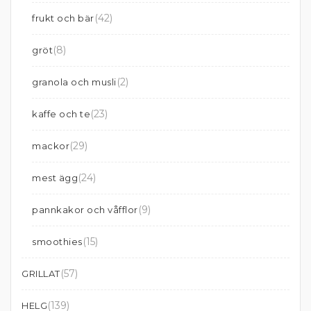
(42)
frukt och bär
(8)
gröt
(2)
granola och musli
(23)
kaffe och te
(29)
mackor
(24)
mest ägg
(9)
pannkakor och våfflor
(15)
smoothies
(57)
GRILLAT
(139)
HELG