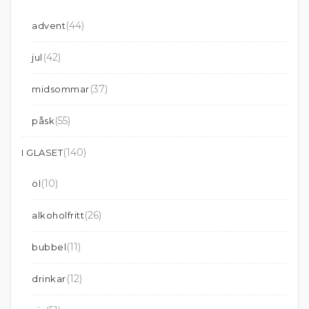
(44)
advent
(42)
jul
(37)
midsommar
(55)
påsk
(140)
I GLASET
(10)
öl
(26)
alkoholfritt
(11)
bubbel
(12)
drinkar