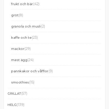
(42)
frukt och bär
(8)
gröt
(2)
granola och musli
(23)
kaffe och te
(29)
mackor
(24)
mest ägg
(9)
pannkakor och våfflor
(15)
smoothies
(57)
GRILLAT
(139)
HELG