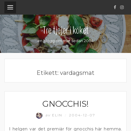
.
Tre tjejer i köket
en blogg om mat sedan 2004
Etikett:
vardagsmat
GNOCCHIS!
GNOCCHI
av
ELIN
2004-12-07
/
I helgen var det premiär för gnocchis här hemma.