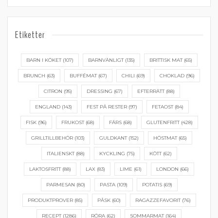
Etiketter
BARN I KÖKET
(107)
BARNVÄNLIGT
(135)
BRITTISK MAT
(65)
BRUNCH
(63)
BUFFÉMAT
(67)
CHILI
(69)
CHOKLAD
(96)
CITRON
(95)
DRESSING
(67)
EFTERRÄTT
(88)
ENGLAND
(143)
FEST PÅ RESTER
(97)
FETAOST
(84)
FISK
(96)
FRUKOST
(68)
FÄRS
(68)
GLUTENFRITT
(428)
GRILLTILLBEHÖR
(103)
GULDKANT
(152)
HÖSTMAT
(65)
ITALIENSKT
(88)
KYCKLING
(75)
KÖTT
(62)
LAKTOSFRITT
(88)
LAX
(83)
LIME
(61)
LONDON
(66)
PARMESAN
(80)
PASTA
(109)
POTATIS
(69)
PRODUKTPROVER
(85)
PÅSK
(60)
RAGAZZEFAVORIT
(76)
RECEPT
(1286)
RÖRA
(62)
SOMMARMAT
(164)