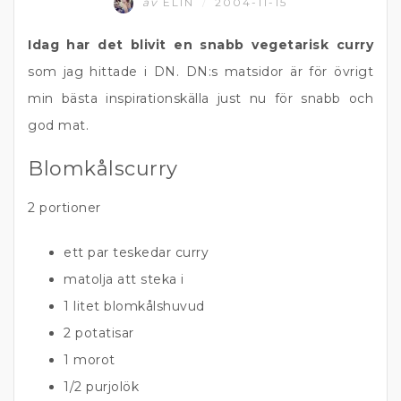
av
ELIN
2004-11-15
/
Idag har det blivit en snabb vegetarisk curry
som jag hittade i DN. DN:s matsidor är för övrigt
min bästa inspirationskälla just nu för snabb och
god mat.
Blomkålscurry
2 portioner
ett par teskedar curry
matolja att steka i
1 litet blomkålshuvud
2 potatisar
1 morot
1/2 purjolök