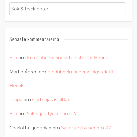
Senaste kommentarerna
Elin
om
En dubbelmarinerad älgstek till Henrik
Martin Ågren
om
En dubbelmarinerad älgstek till
Henrik
Jimpa
om
God sojasås till lax
Elin
om
Saker jag tycker om #7
Charlotta Ljungblad
om
Saker jag tycker om #7