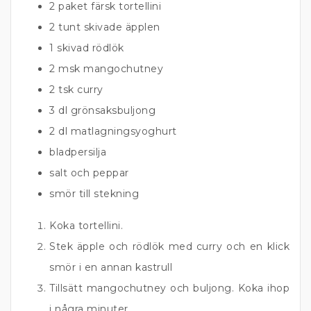
2 paket färsk tortellini
2 tunt skivade äpplen
1 skivad rödlök
2 msk mangochutney
2 tsk curry
3 dl grönsaksbuljong
2 dl matlagningsyoghurt
bladpersilja
salt och peppar
smör till stekning
Koka tortellini.
Stek äpple och rödlök med curry och en klick
smör i en annan kastrull
Tillsätt mangochutney och buljong. Koka ihop
i några minuter.