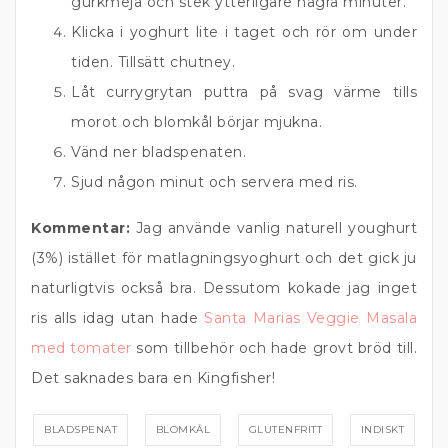
gurkmeja och stek ytterligare några minuter.
Klicka i yoghurt lite i taget och rör om under
tiden. Tillsätt chutney.
Låt currygrytan puttra på svag värme tills
morot och blomkål börjar mjukna.
Vänd ner bladspenaten.
Sjud någon minut och servera med ris.
Kommentar:
Jag använde vanlig naturell youghurt
(3%) istället för matlagningsyoghurt och det gick ju
naturligtvis också bra. Dessutom kokade jag inget
ris alls idag utan hade
Santa Marias Veggie Masala
med tomater
som tillbehör och hade grovt bröd till.
Det saknades bara en Kingfisher!
BLADSPENAT
BLOMKÅL
GLUTENFRITT
INDISKT