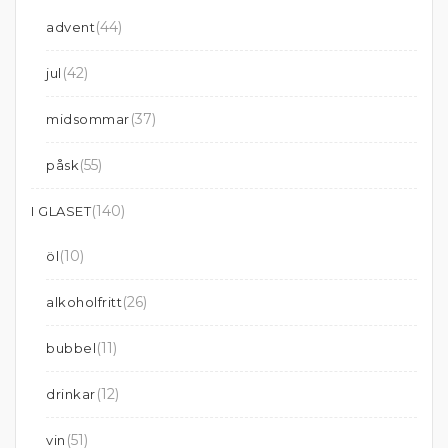
(44)
advent
(42)
jul
(37)
midsommar
(55)
påsk
(140)
I GLASET
(10)
öl
(26)
alkoholfritt
(11)
bubbel
(12)
drinkar
(51)
vin