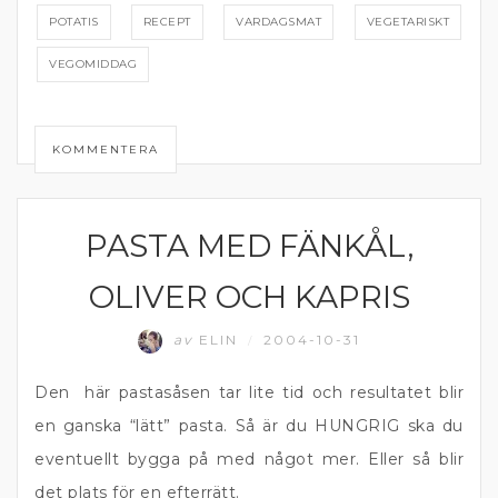
POTATIS
RECEPT
VARDAGSMAT
VEGETARISKT
VEGOMIDDAG
KOMMENTERA
PASTA MED FÄNKÅL,
VEGETARISK MIDDAG
OLIVER OCH KAPRIS
av
ELIN
2004-10-31
/
Den här pastasåsen tar lite tid och resultatet blir
en ganska “lätt” pasta. Så är du HUNGRIG ska du
eventuellt bygga på med något mer. Eller så blir
det plats för en efterrätt.