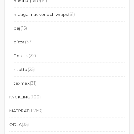
(14)
hamburgare
(61)
matiga mackor och wraps
(15)
paj
(37)
pizza
(22)
Potatis
(25)
risotto
(31)
texmex
(100)
KYCKLING
(1 260)
MATPRAT
(35)
ODLA