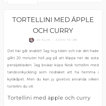
TORTELLINI MED ÄPPLE
VEGETARISK MIDDAG
OCH CURRY
av
ELIN
2004-10-28
/
Det här går snabbt! Jag tog tiden och när det hade
gått 20 minuter höll jag på att klippa ner de sista
persiljebladen. Jag brukar köpa färsk tortellini med
tandoorikyckling som nödraket att ha hemma i
kylskåpet. Men du kan ju givetvis använda vilken
tortellini du vill.
Tortellini med äpple och curry