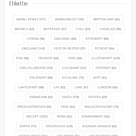
Etiketter
BARN I KÖKET
(107)
BARNVÄNLIGT
(135)
BRITTISK MAT
(65)
BRUNCH
(63)
BUFFÉMAT
(67)
CHILI
(69)
CHOKLAD
(96)
CITRON
(96)
DRESSING
(68)
EFTERRÄTT
(88)
ENGLAND
(143)
FEST PÅ RESTER
(97)
FETAOST
(84)
FISK
(96)
FRUKOST
(68)
FÄRS
(68)
GLUTENFRITT
(428)
GRILLTILLBEHÖR
(103)
GULDKANT
(152)
HÖSTMAT
(65)
ITALIENSKT
(88)
KYCKLING
(75)
KÖTT
(62)
LAKTOSFRITT
(88)
LAX
(83)
LIME
(61)
LONDON
(66)
PARMESAN
(81)
PASTA
(109)
POTATIS
(69)
PRODUKTPROVER
(85)
PÅSK
(60)
RAGAZZEFAVORIT
(76)
RECEPT
(1287)
RÖRA
(62)
SOMMARMAT
(165)
SOPPA
(70)
STOCKHOLM
(128)
SVENSKA SMAKER
(65)
VARDAGSMAT
(234)
VEGANSKT
(76)
VEGETARISKT
(287)