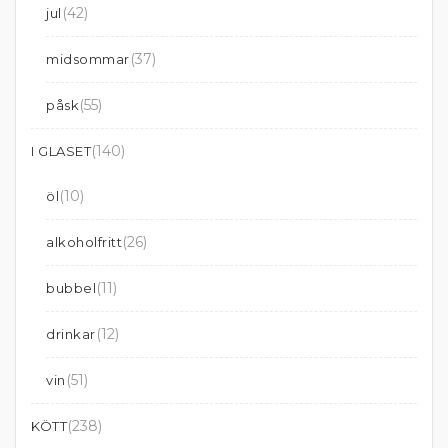
(42)
jul
(37)
midsommar
(55)
påsk
(140)
I GLASET
(10)
öl
(26)
alkoholfritt
(11)
bubbel
(12)
drinkar
(51)
vin
(238)
KÖTT