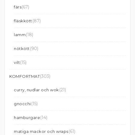
(67)
färs
(87)
fläskkött
(18)
lamm
(90)
nötkött
(15)
vilt
(303)
KOMFORTMAT
(21)
curry, nudlar och wok
(15)
gnocchi
(14)
hamburgare
(61)
matiga mackor och wraps