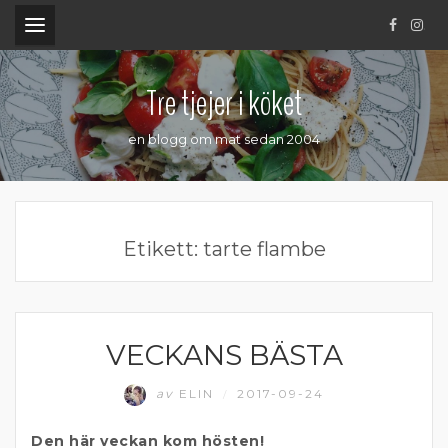
.
Tre tjejer i köket
en blogg om mat sedan 2004
Etikett:
tarte flambe
VECKANS BÄSTA
MATPRAT
av
ELIN
2017-09-24
/
Den här veckan kom hösten!