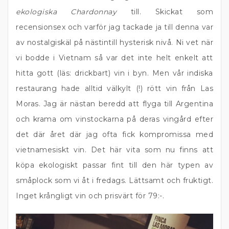
ekologiska Chardonnay
till. Skickat som
recensionsex och varför jag tackade ja till denna var
av nostalgiskäl på nästintill hysterisk nivå. Ni vet när
vi bodde i Vietnam så var det inte helt enkelt att
hitta gott (läs: drickbart) vin i byn. Men vår indiska
restaurang hade alltid välkylt (!) rött vin från Las
Moras. Jag är nästan beredd att flyga till Argentina
och krama om vinstockarna på deras vingård efter
det där året där jag ofta fick kompromissa med
vietnamesiskt vin. Det här vita som nu finns att
köpa ekologiskt passar fint till den här typen av
småplock som vi åt i fredags. Lättsamt och fruktigt.
Inget krångligt vin och prisvärt för 79:-.