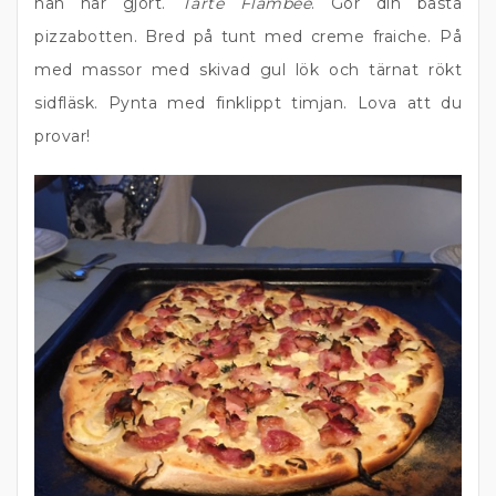
han har gjort.
Tarte Flambée
. Gör din bästa
pizzabotten. Bred på tunt med creme fraiche. På
med massor med skivad gul lök och tärnat rökt
sidfläsk. Pynta med finklippt timjan. Lova att du
provar!