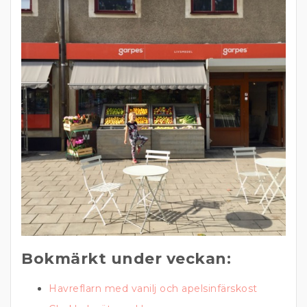
Bokmärkt under veckan:
Havreflarn med vanilj och apelsinfärskost