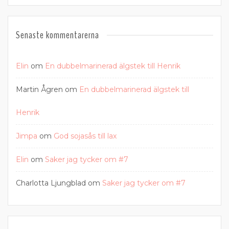
Senaste kommentarerna
Elin
om
En dubbelmarinerad älgstek till Henrik
Martin Ågren
om
En dubbelmarinerad älgstek till
Henrik
Jimpa
om
God sojasås till lax
Elin
om
Saker jag tycker om #7
Charlotta Ljungblad
om
Saker jag tycker om #7