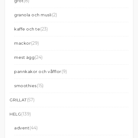
(8)
gröt
(2)
granola och musli
(23)
kaffe och te
(29)
mackor
(24)
mest ägg
(9)
pannkakor och våfflor
(15)
smoothies
(57)
GRILLAT
(139)
HELG
(44)
advent