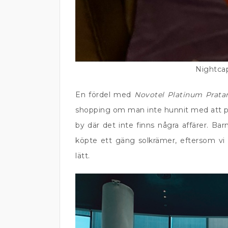
Nightcap
En fördel med
Novotel
Platinum
Prat
shopping om man inte hunnit med att pack
by där det inte finns några affärer. Ba
köpte ett gäng solkrämer, eftersom vi
lätt.