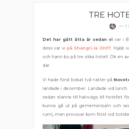
TRE HOTE
BANGKOK
av
E
Det har gått åtta år sedan vi
var i 
dess var vi
på Shangri-la
2007
. Hjälp v
och hann bo på tre olika hotell. Ok en 
där.
Vi hade först bokat två nätter på
Novot
landade i december. Landade vid lunch. 
sedan stanna till halvvägs till hotellet
kunna gå ut på gememensam och sen 
rum), men provsvar kom först vid tiotide