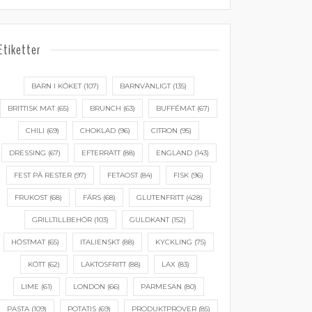
Etiketter
BARN I KÖKET
(107)
BARNVÄNLIGT
(135)
BRITTISK MAT
(65)
BRUNCH
(63)
BUFFÉMAT
(67)
CHILI
(69)
CHOKLAD
(96)
CITRON
(95)
DRESSING
(67)
EFTERRÄTT
(88)
ENGLAND
(143)
FEST PÅ RESTER
(97)
FETAOST
(84)
FISK
(96)
FRUKOST
(68)
FÄRS
(68)
GLUTENFRITT
(428)
GRILLTILLBEHÖR
(103)
GULDKANT
(152)
HÖSTMAT
(65)
ITALIENSKT
(88)
KYCKLING
(75)
KÖTT
(62)
LAKTOSFRITT
(88)
LAX
(83)
LIME
(61)
LONDON
(66)
PARMESAN
(80)
PASTA
(109)
POTATIS
(69)
PRODUKTPROVER
(85)