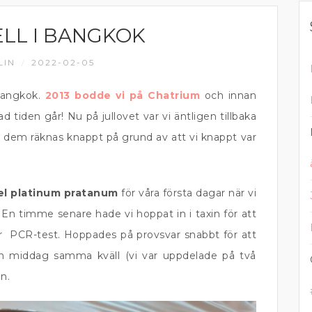
LL I BANGKOK
LIN
2022-02-05
/
Bangkok.
2013 bodde vi på Chatrium
och innan
ad tiden går! Nu på jullovet var vi äntligen tillbaka
av dem räknas knappt på grund av att vi knappt var
el
platinum pratanum
för våra första dagar när vi
En timme senare hade vi hoppat in i taxin för att
 för PCR-test. Hoppades på provsvar snabbt för att
middag samma kväll (vi var uppdelade på två
n.