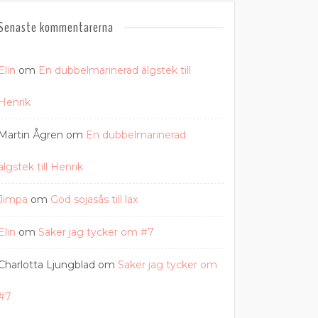
Senaste kommentarerna
Elin
om
En dubbelmarinerad älgstek till
Henrik
Martin Ågren
om
En dubbelmarinerad
älgstek till Henrik
Jimpa
om
God sojasås till lax
Elin
om
Saker jag tycker om #7
Charlotta Ljungblad
om
Saker jag tycker om
#7