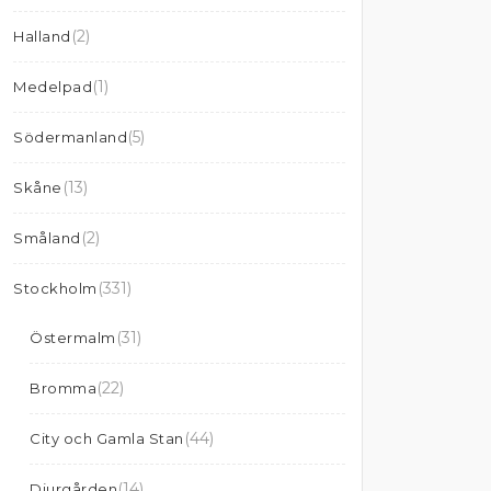
(2)
Halland
(1)
Medelpad
(5)
Södermanland
(13)
Skåne
(2)
Småland
(331)
Stockholm
(31)
Östermalm
(22)
Bromma
(44)
City och Gamla Stan
(14)
Djurgården