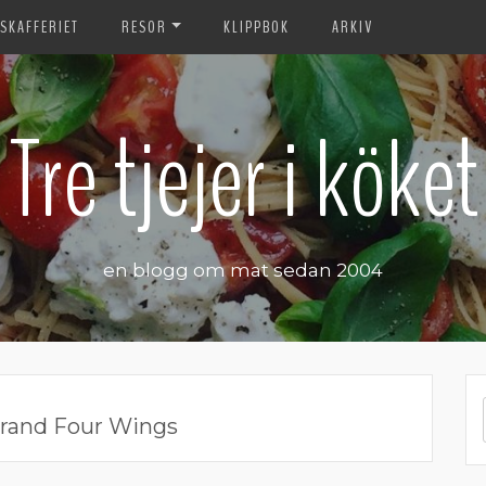
SKAFFERIET
RESOR
KLIPPBOK
ARKIV
Tre tjejer i köket
en blogg om mat sedan 2004
rand Four Wings