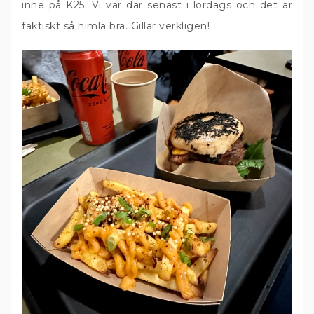
inne på K25. Vi var där senast i lördags och det är
faktiskt så himla bra. Gillar verkligen!