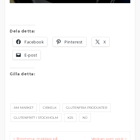
Dela detta:
Facebook
Pinterest
X
E-post
Gilla detta:
AM MARKET
CIRKELK
GLUTENFRIA PRODUKTER
GLUTENFRITT I STOCKHOLM
K25
NŪ
Inläggsnavigering
< Bromma: middag på
Veckan som gick >