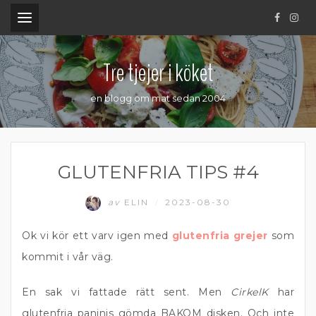
.
Tre tjejer i köket
en blogg om mat sedan 2004
GLUTENFRIA TIPS #4
av
ELIN
2023-08-30
/
Ok vi kör ett varv igen med
glutenfria grejer
som
kommit i vår väg.
En sak vi fattade rätt sent. Men
CirkelK
har
glutenfria paninis gömda BAKOM disken. Och inte