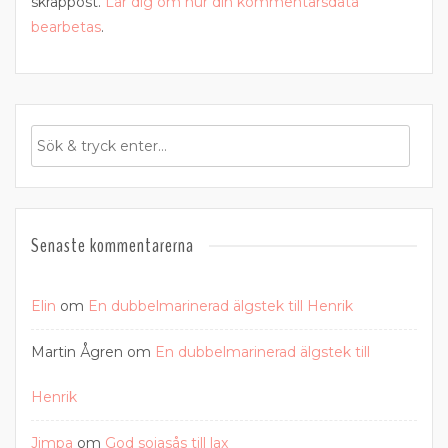
skräppost.
Lär dig om hur din kommentarsdata
bearbetas
.
Senaste kommentarerna
Elin
om
En dubbelmarinerad älgstek till Henrik
Martin Ågren
om
En dubbelmarinerad älgstek till
Henrik
Jimpa
om
God sojasås till lax