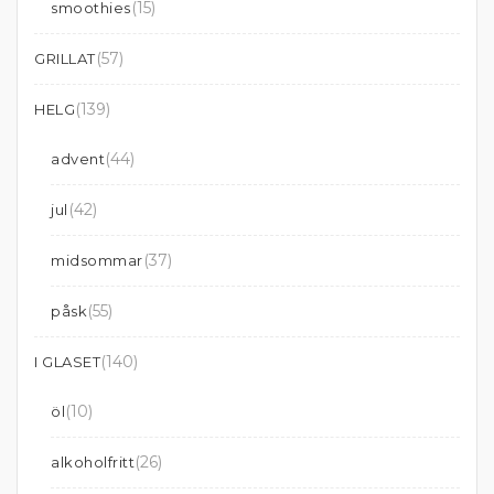
(15)
smoothies
(57)
GRILLAT
(139)
HELG
(44)
advent
(42)
jul
(37)
midsommar
(55)
påsk
(140)
I GLASET
(10)
öl
(26)
alkoholfritt