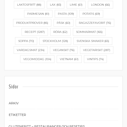
LAKTOSFRITT
(88)
LAX
(83)
LIME
(61)
LONDON
(66)
PARMESAN
(81)
PASTA
(109)
POTATIS
(69)
PRODUKTPROVER
(85)
PÅSK
(60)
RAGAZZEFAVORIT
(76)
RECEPT
(1287)
RÖRA
(62)
SOMMARMAT
(165)
SOPPA
(70)
STOCKHOLM
(128)
SVENSKA SMAKER
(65)
VARDAGSMAT
(234)
VEGANSKT
(76)
VEGETARISKT
(287)
VEGOMIDDAG
(104)
VIETNAM
(61)
VINTIPS
(74)
Sidor
ARKIV
ETIKETTER
GLUTENFRITT – RESTAURANGER OCH RESETIPS