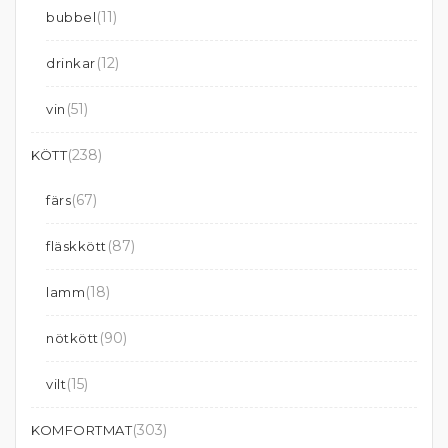
(11)
bubbel
(12)
drinkar
(51)
vin
(238)
KÖTT
(67)
färs
(87)
fläskkött
(18)
lamm
(90)
nötkött
(15)
vilt
(303)
KOMFORTMAT