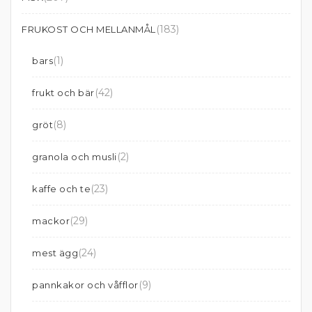
(183)
FRUKOST OCH MELLANMÅL
(1)
bars
(42)
frukt och bär
(8)
gröt
(2)
granola och musli
(23)
kaffe och te
(29)
mackor
(24)
mest ägg
(9)
pannkakor och våfflor