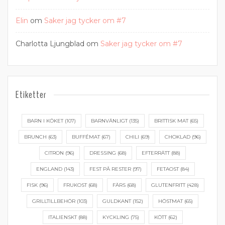
Elin
om
Saker jag tycker om #7
Charlotta Ljungblad
om
Saker jag tycker om #7
Etiketter
BARN I KÖKET
(107)
BARNVÄNLIGT
(135)
BRITTISK MAT
(65)
BRUNCH
(63)
BUFFÉMAT
(67)
CHILI
(69)
CHOKLAD
(96)
CITRON
(96)
DRESSING
(68)
EFTERRÄTT
(88)
ENGLAND
(143)
FEST PÅ RESTER
(97)
FETAOST
(84)
FISK
(96)
FRUKOST
(68)
FÄRS
(68)
GLUTENFRITT
(428)
GRILLTILLBEHÖR
(103)
GULDKANT
(152)
HÖSTMAT
(65)
ITALIENSKT
(88)
KYCKLING
(75)
KÖTT
(62)