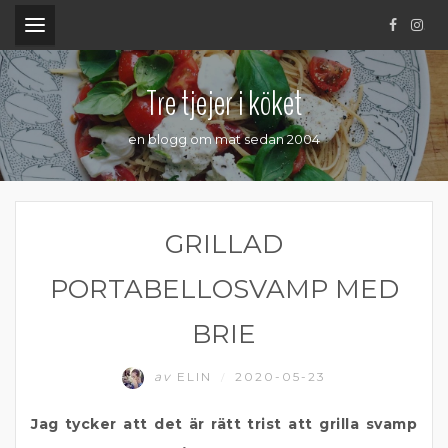
.
Tre tjejer i köket
en blogg om mat sedan 2004
GRILLAD
PORTABELLOSVAMP MED
BRIE
av
ELIN
2020-05-23
/
Jag tycker att det är rätt trist att grilla svamp