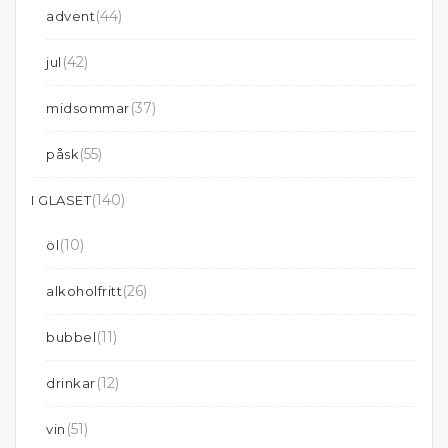
(44)
advent
(42)
jul
(37)
midsommar
(55)
påsk
(140)
I GLASET
(10)
öl
(26)
alkoholfritt
(11)
bubbel
(12)
drinkar
(51)
vin