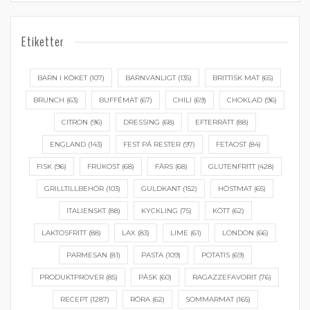
Etiketter
BARN I KÖKET
(107)
BARNVÄNLIGT
(135)
BRITTISK MAT
(65)
BRUNCH
(63)
BUFFÉMAT
(67)
CHILI
(69)
CHOKLAD
(96)
CITRON
(96)
DRESSING
(68)
EFTERRÄTT
(88)
ENGLAND
(143)
FEST PÅ RESTER
(97)
FETAOST
(84)
FISK
(96)
FRUKOST
(68)
FÄRS
(68)
GLUTENFRITT
(428)
GRILLTILLBEHÖR
(103)
GULDKANT
(152)
HÖSTMAT
(65)
ITALIENSKT
(88)
KYCKLING
(75)
KÖTT
(62)
LAKTOSFRITT
(88)
LAX
(83)
LIME
(61)
LONDON
(66)
PARMESAN
(81)
PASTA
(109)
POTATIS
(69)
PRODUKTPROVER
(85)
PÅSK
(60)
RAGAZZEFAVORIT
(76)
RECEPT
(1287)
RÖRA
(62)
SOMMARMAT
(165)