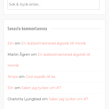
Senaste kommentarerna
Elin
om
En dubbelmarinerad älgstek till Henrik
Martin Ågren
om
En dubbelmarinerad älgstek till
Henrik
Jimpa
om
God sojasås till lax
Elin
om
Saker jag tycker om #7
Charlotta Ljungblad
om
Saker jag tycker om #7