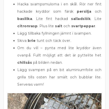
Hacka svampsmulorna i en skål. Rör ner fint
hackade kryddor som färsk
persilja
och
basilika
. Lite fint hackad
salladslök
. Lite
citronrasp
. Plus lite
salt
och
svartpeppar
.
Lägg tillbaka fyllningen jämnt i svampen.
Skiva
brie
tunt och täck över.
Om du vill – pynta med lite kryddor även
ovanpå. Fullt möjligt att det är pyttelite het
chilisås
på bilden nedan.
Lägg svampen på en bit aluminiumfolie och
grilla tills osten har smält och bubblar lite.
Serveras varm!