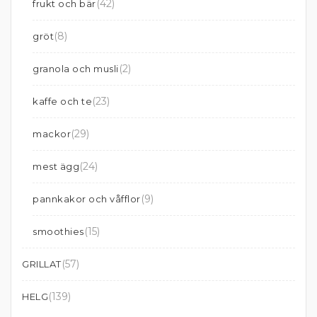
(42)
frukt och bär
(8)
gröt
(2)
granola och musli
(23)
kaffe och te
(29)
mackor
(24)
mest ägg
(9)
pannkakor och våfflor
(15)
smoothies
(57)
GRILLAT
(139)
HELG