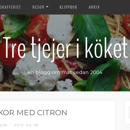
SKAFFERIET
RESOR
KLIPPBOK
ARKIV
Tre tjejer i köket
en blogg om mat sedan 2004
OR MED CITRON
LIN
2015-04-18
/