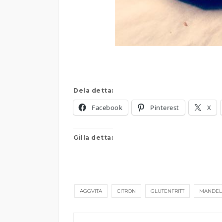
Dela detta:
Facebook
Pinterest
X
Gilla detta:
ÄGGVITA
CITRON
GLUTENFRITT
MANDEL
Inläggsnavigering