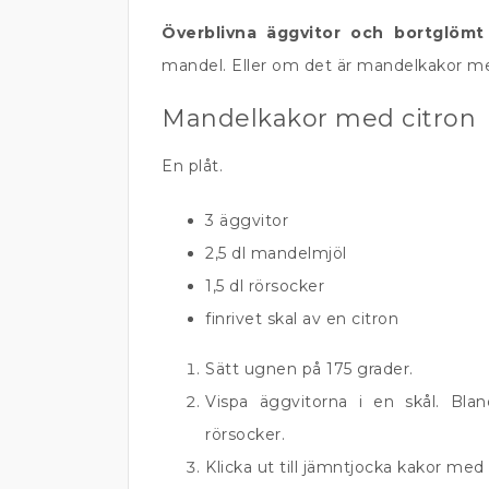
Överblivna äggvitor och bortglömt
mandel. Eller om det är mandelkakor me
Mandelkakor med citron
En plåt.
3 äggvitor
2,5 dl mandelmjöl
1,5 dl rörsocker
finrivet skal av en citron
Sätt ugnen på 175 grader.
Vispa äggvitorna i en skål. Bla
rörsocker.
Klicka ut till jämntjocka kakor me