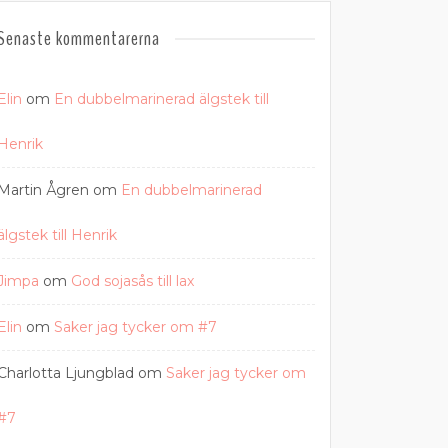
Senaste kommentarerna
Elin
om
En dubbelmarinerad älgstek till
Henrik
Martin Ågren
om
En dubbelmarinerad
älgstek till Henrik
Jimpa
om
God sojasås till lax
Elin
om
Saker jag tycker om #7
Charlotta Ljungblad
om
Saker jag tycker om
#7