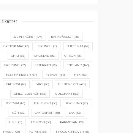
Etiketter
BARN I KÖKET
(107)
BARNVÄNLIGT
(135)
BRITTISK MAT
(65)
BRUNCH
(63)
BUFFÉMAT
(67)
CHILI
(69)
CHOKLAD
(96)
CITRON
(95)
DRESSING
(67)
EFTERRÄTT
(88)
ENGLAND
(143)
FEST PÅ RESTER
(97)
FETAOST
(84)
FISK
(96)
FRUKOST
(68)
FÄRS
(68)
GLUTENFRITT
(428)
GRILLTILLBEHÖR
(103)
GULDKANT
(152)
HÖSTMAT
(65)
ITALIENSKT
(88)
KYCKLING
(75)
KÖTT
(62)
LAKTOSFRITT
(88)
LAX
(83)
LIME
(61)
LONDON
(66)
PARMESAN
(80)
PASTA
(109)
POTATIS
(69)
PRODUKTPROVER
(85)