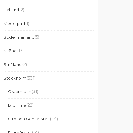
(2)
Halland
(1)
Medelpad
(5)
Södermanland
(13)
Skåne
(2)
Småland
(331)
Stockholm
(31)
Östermalm
(22)
Bromma
(44)
City och Gamla Stan
(14)
Djurgården