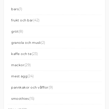
(1)
bars
(42)
frukt och bär
(8)
gröt
(2)
granola och musli
(23)
kaffe och te
(29)
mackor
(24)
mest ägg
(9)
pannkakor och våfflor
(15)
smoothies