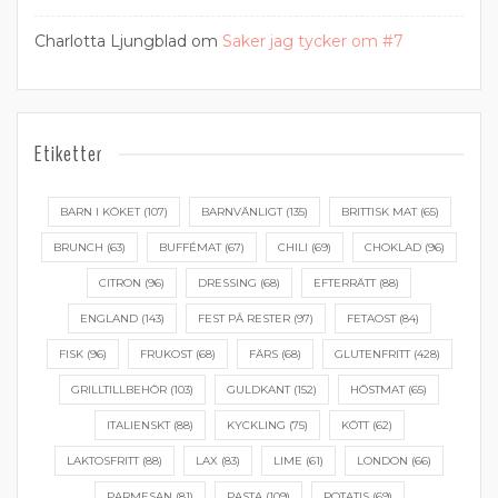
Charlotta Ljungblad
om
Saker jag tycker om #7
Etiketter
BARN I KÖKET
(107)
BARNVÄNLIGT
(135)
BRITTISK MAT
(65)
BRUNCH
(63)
BUFFÉMAT
(67)
CHILI
(69)
CHOKLAD
(96)
CITRON
(96)
DRESSING
(68)
EFTERRÄTT
(88)
ENGLAND
(143)
FEST PÅ RESTER
(97)
FETAOST
(84)
FISK
(96)
FRUKOST
(68)
FÄRS
(68)
GLUTENFRITT
(428)
GRILLTILLBEHÖR
(103)
GULDKANT
(152)
HÖSTMAT
(65)
ITALIENSKT
(88)
KYCKLING
(75)
KÖTT
(62)
LAKTOSFRITT
(88)
LAX
(83)
LIME
(61)
LONDON
(66)
PARMESAN
(81)
PASTA
(109)
POTATIS
(69)