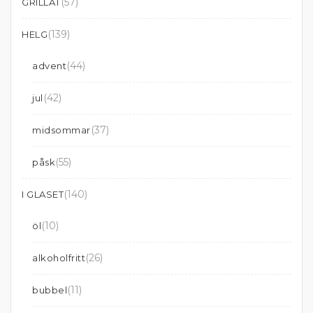
(57)
GRILLAT
(139)
HELG
(44)
advent
(42)
jul
(37)
midsommar
(55)
påsk
(140)
I GLASET
(10)
öl
(26)
alkoholfritt
(11)
bubbel