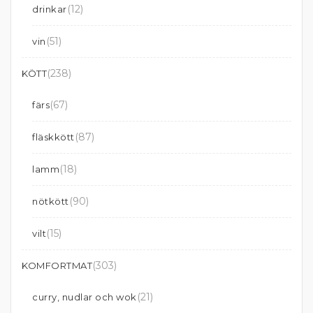
(12)
drinkar
(51)
vin
(238)
KÖTT
(67)
färs
(87)
fläskkött
(18)
lamm
(90)
nötkött
(15)
vilt
(303)
KOMFORTMAT
(21)
curry, nudlar och wok