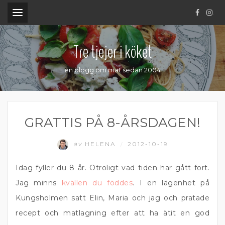
.
Tre tjejer i köket
en blogg om mat sedan 2004
GRATTIS PÅ 8-ÅRSDAGEN!
av
HELENA
2012-10-19
/
Idag fyller du 8 år. Otroligt vad tiden har gått fort.
Jag minns
kvällen du föddes
. I en lägenhet på
Kungsholmen satt Elin, Maria och jag och pratade
recept och matlagning efter att ha ätit en god