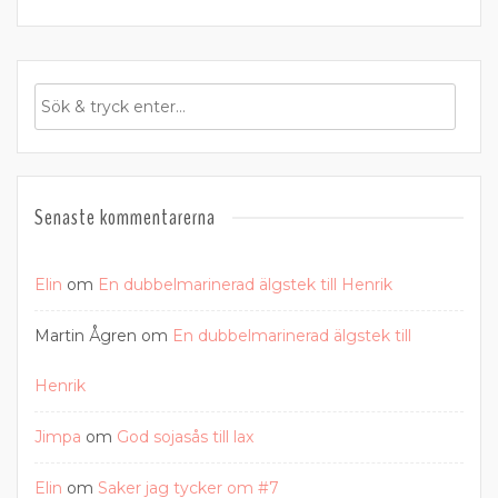
Senaste kommentarerna
Elin
om
En dubbelmarinerad älgstek till Henrik
Martin Ågren
om
En dubbelmarinerad älgstek till
Henrik
Jimpa
om
God sojasås till lax
Elin
om
Saker jag tycker om #7