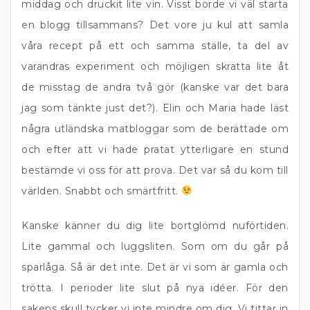
middag och druckit lite vin. Visst borde vi väl starta
en blogg tillsammans? Det vore ju kul att samla
våra recept på ett och samma ställe, ta del av
varandras experiment och möjligen skratta lite åt
de misstag de andra två gör (kanske var det bara
jag som tänkte just det?). Elin och Maria hade läst
några utländska matbloggar som de berättade om
och efter att vi hade pratat ytterligare en stund
bestämde vi oss för att prova. Det var så du kom till
världen. Snabbt och smärtfritt.
Kanske känner du dig lite bortglömd nuförtiden.
Lite gammal och luggsliten. Som om du går på
sparlåga. Så är det inte. Det är vi som är gamla och
trötta. I perioder lite slut på nya idéer. För den
sakens skull tycker vi inte mindre om dig. Vi tittar in