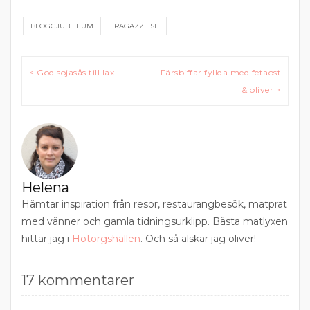
BLOGGJUBILEUM
RAGAZZE.SE
Inläggsnavigering
< God sojasås till lax
Färsbiffar fyllda med fetaost
& oliver >
Helena
Hämtar inspiration från resor, restaurangbesök, matprat
med vänner och gamla tidningsurklipp. Bästa matlyxen
hittar jag i
Hötorgshallen
. Och så älskar jag oliver!
17 kommentarer