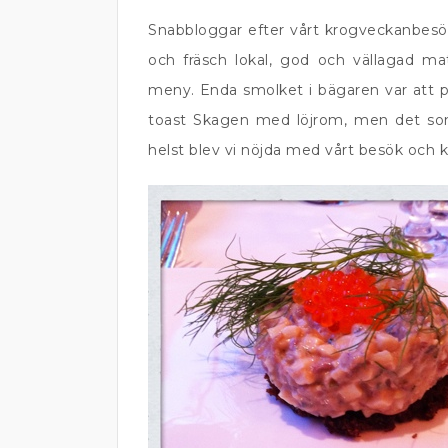
Snabbloggar efter vårt krogveckanbes
och fräsch lokal, god och vällagad m
meny. Enda smolket i bägaren var att p
toast Skagen med löjrom, men det so
helst blev vi nöjda med vårt besök och