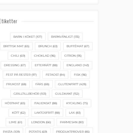
Etiketter
BARN I KÖKET
(107)
BARNVÄNLIGT
(135)
BRITTISK MAT
(65)
BRUNCH
(63)
BUFFÉMAT
(67)
CHILI
(69)
CHOKLAD
(96)
CITRON
(95)
DRESSING
(67)
EFTERRÄTT
(88)
ENGLAND
(143)
FEST PÅ RESTER
(97)
FETAOST
(84)
FISK
(96)
FRUKOST
(68)
FÄRS
(68)
GLUTENFRITT
(428)
GRILLTILLBEHÖR
(103)
GULDKANT
(152)
HÖSTMAT
(65)
ITALIENSKT
(88)
KYCKLING
(75)
KÖTT
(62)
LAKTOSFRITT
(88)
LAX
(83)
LIME
(61)
LONDON
(66)
PARMESAN
(80)
PASTA
(109)
POTATIS
(69)
PRODUKTPROVER
(85)