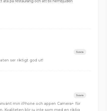
att äta på restaurang och att bli hembjuden
Svara
en ser riktigt god ut!
Svara
 använt min iPhone och appen Camera+ för
. Kvaliteten blir ju inte som med en riktig