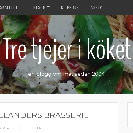
SKAFFERIET
RESOR
KLIPPBOK
ARKIV
Tre tjejer i köket
en blogg om mat sedan 2004
ELANDERS BRASSERIE
ARIA
2011-09-14
/