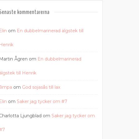
Senaste kommentarerna
Elin
om
En dubbelmarinerad älgstek till
Henrik
Martin Ågren
om
En dubbelmarinerad
älgstek till Henrik
Jimpa
om
God sojasås till lax
Elin
om
Saker jag tycker om #7
Charlotta Ljungblad
om
Saker jag tycker om
#7