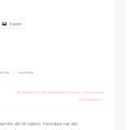
E-post
NPLAN
VASASTAN
Bruschetta med lättorkade tomater, mozzarella
och basilika >
ramför allt till Italien). Periodare när det