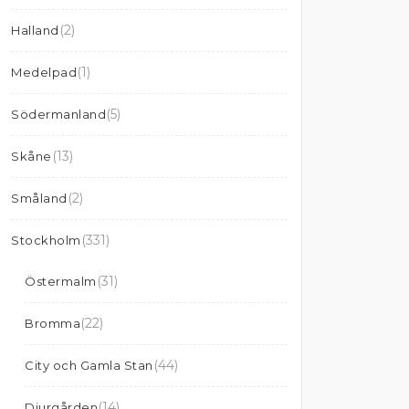
(2)
Halland
(1)
Medelpad
(5)
Södermanland
(13)
Skåne
(2)
Småland
(331)
Stockholm
(31)
Östermalm
(22)
Bromma
(44)
City och Gamla Stan
(14)
Djurgården