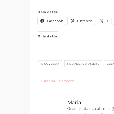
Dela detta:
Facebook
Pinterest
X
Gilla detta:
KROGVECKAN
MELANDERS BRASSERIE
ODE
Inläggsnavigering
< Just nu – plommon
Maria
Gillar att äta och att resa (f